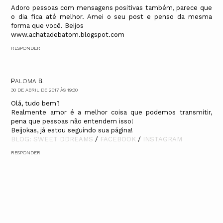
Adoro pessoas com mensagens positivas também, parece que
o dia fica até melhor. Amei o seu post e penso da mesma
forma que você. Beijos
www.achatadebatom.blogspot.com
RESPONDER
ΡALOMA Β.
30 DE ABRIL DE 2017 ÀS 19:30
Olá, tudo bem?
Realmente amor é a melhor coisa que podemos transmitir,
pena que pessoas não entendem isso!
Beijokas, já estou seguindo sua página!
BLOG: SWEET DDREAMS
/
FACEBOOK
/
INSTAGRAM
RESPONDER