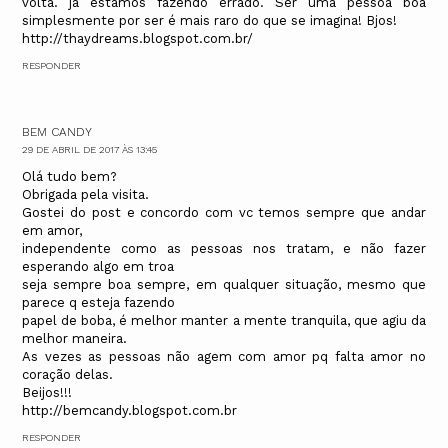
volta. já estamos fazendo errado. Ser uma pessoa boa
simplesmente por ser é mais raro do que se imagina! Bjos!
http://thaydreams.blogspot.com.br/
RESPONDER
BEM CANDY
29 DE ABRIL DE 2017 ÀS 13:45
Olá tudo bem?
Obrigada pela visita.
Gostei do post e concordo com vc temos sempre que andar
em amor,
independente como as pessoas nos tratam, e não fazer
esperando algo em troa
seja sempre boa sempre, em qualquer situação, mesmo que
parece q esteja fazendo
papel de boba, é melhor manter a mente tranquila, que agiu da
melhor maneira.
As vezes as pessoas não agem com amor pq falta amor no
coração delas.
Beijos!!!
http://bemcandy.blogspot.com.br
RESPONDER