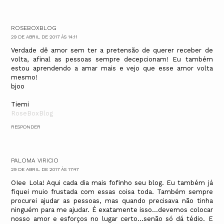
ROSEBOXBLOG
29 DE ABRIL DE 2017 ÀS 14:11
Verdade dê amor sem ter a pretensão de querer receber de
volta, afinal as pessoas sempre decepcionam! Eu também
estou aprendendo a amar mais e vejo que esse amor volta
mesmo!
bjoo
Tiemi
RoseBoxBlog
RESPONDER
PALOMA VIRICIO
29 DE ABRIL DE 2017 ÀS 17:47
OIee Lola! Aqui cada dia mais fofinho seu blog. Eu também já
fiquei muio frustada com essas coisa toda. Também sempre
procurei ajudar as pessoas, mas quando precisava não tinha
ninguém para me ajudar. É exatamente isso...devemos colocar
nosso amor e esforços no lugar certo...senão só dá tédio. E