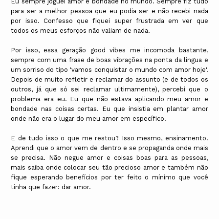
Eu sempre joguei amor e bondade no mundo. Sempre fiz tudo
para ser a melhor pessoa que eu podia ser e não recebi nada
por isso. Confesso que fiquei super frustrada em ver que
todos os meus esforços não valiam de nada.
Por isso, essa geração good vibes me incomoda bastante,
sempre com uma frase de boas vibrações na ponta da língua e
um sorriso do tipo 'vamos conquistar o mundo com amor hoje'.
Depois de muito refletir e reclamar do assunto (e de todos os
outros, já que só sei reclamar ultimamente), percebi que o
problema era eu. Eu que não estava aplicando meu amor e
bondade nas coisas certas. Eu que insistia em plantar amor
onde não era o lugar do meu amor em específico.
E de tudo isso o que me restou? Isso mesmo, ensinamento.
Aprendi que o amor vem de dentro e se propaganda onde mais
se precisa. Não negue amor e coisas boas para as pessoas,
mais saiba onde colocar seu tão precioso amor e também não
fique esperando benefícios por ter feito o mínimo que você
tinha que fazer: dar amor.