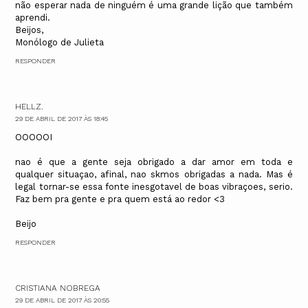
não esperar nada de ninguém é uma grande lição que também
aprendi.
Beijos,
Monólogo de Julieta
RESPONDER
HELLZ.
29 DE ABRIL DE 2017 ÀS 18:45
OOOOOI
nao é que a gente seja obrigado a dar amor em toda e
qualquer situaçao, afinal, nao skmos obrigadas a nada. Mas é
legal tornar-se essa fonte inesgotavel de boas vibraçoes, serio.
Faz bem pra gente e pra quem está ao redor <3
Beijo
RESPONDER
CRISTIANA NOBREGA
29 DE ABRIL DE 2017 ÀS 20:55