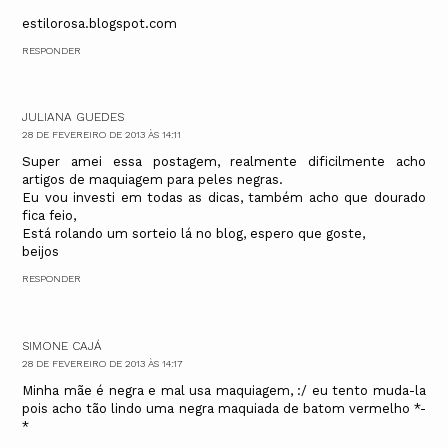
estilorosa.blogspot.com
RESPONDER
JULIANA GUEDES
28 DE FEVEREIRO DE 2013 ÀS 14:11
Super amei essa postagem, realmente dificilmente acho
artigos de maquiagem para peles negras.
Eu vou investi em todas as dicas, também acho que dourado
fica feio,
Está rolando um sorteio lá no blog, espero que goste,
beijos
RESPONDER
SIMONE CAJÁ
28 DE FEVEREIRO DE 2013 ÀS 14:17
Minha mãe é negra e mal usa maquiagem, :/ eu tento muda-la
pois acho tão lindo uma negra maquiada de batom vermelho *-
*