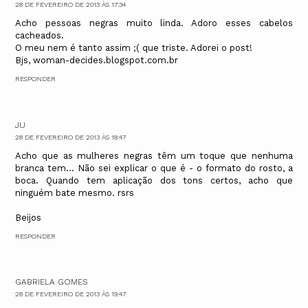
28 DE FEVEREIRO DE 2013 ÀS 17:34
Acho pessoas negras muito linda. Adoro esses cabelos
cacheados.
O meu nem é tanto assim ;( que triste. Adorei o post!
Bjs, woman-decides.blogspot.com.br
RESPONDER
JU
28 DE FEVEREIRO DE 2013 ÀS 18:47
Acho que as mulheres negras têm um toque que nenhuma
branca tem... Não sei explicar o que é - o formato do rosto, a
boca. Quando tem aplicação dos tons certos, acho que
ninguém bate mesmo. rsrs
Beijos
RESPONDER
GABRIELA GOMES
28 DE FEVEREIRO DE 2013 ÀS 19:47