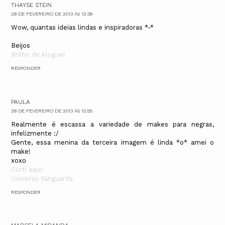
THAYSE STEIN
28 DE FEVEREIRO DE 2013 ÀS 12:39
Wow, quantas ideias lindas e inspiradoras *-*
Beijos
Brilho de Aluguel
RESPONDER
PAULA
28 DE FEVEREIRO DE 2013 ÀS 12:55
Realmente é escassa a variedade de makes para negras,
infelizmente :/
Gente, essa menina da terceira imagem é linda *o* amei o
make!
xoxo
Curti aqui!
Universo Vanguarda
RESPONDER