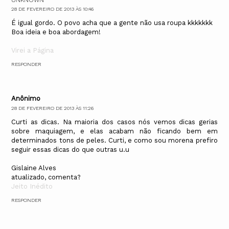
28 DE FEVEREIRO DE 2013 ÀS 10:46
É igual gordo. O povo acha que a gente não usa roupa kkkkkkk
Boa ideia e boa abordagem!
Virei a Página
RESPONDER
Anônimo
28 DE FEVEREIRO DE 2013 ÀS 11:26
Curti as dicas. Na maioria dos casos nós vemos dicas gerias
sobre maquiagem, e elas acabam não ficando bem em
determinados tons de peles. Curti, e como sou morena prefiro
seguir essas dicas do que outras u.u
Gislaine Alves
atualizado, comenta?
Jeito Inédito
RESPONDER