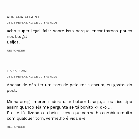
ADRIANA ALFARO
28 DE FEVEREIRO DE 2013 ÀS 09:05
acho super legal falar sobre isso porque encontramos pouco
nos blogs!
Beijos!
RESPONDER
UNKNOWN
28 DE FEVEREIRO DE 2013 ÀS 09:39
Apesar de não ter um tom de pele mais escura, eu gostei do
post.
Minha amiga morena adora usar batom laranja, ai eu fico tipo
assim quando ela me pergunta se tá bonito -> o-o ...
Eu - e tô dizendo eu hein - acho que vermelho combina muito
com qualquer tom, vermelho é vida e-e
RESPONDER