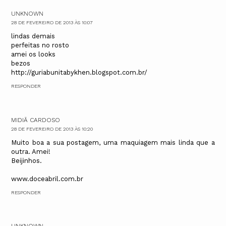
UNKNOWN
28 DE FEVEREIRO DE 2013 ÀS 10:07
lindas demais
perfeitas no rosto
amei os looks
bezos
http://guriabunitabykhen.blogspot.com.br/
RESPONDER
MIDIÃ CARDOSO
28 DE FEVEREIRO DE 2013 ÀS 10:20
Muito boa a sua postagem, uma maquiagem mais linda que a
outra. Amei!
Beijinhos.
www.doceabril.com.br
RESPONDER
UNKNOWN