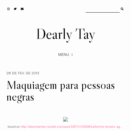
Dearly Tay
MENU
28 DE FEV. DE 2013
Maquiagem para pessoas
negras
found on
http://blackfashion.tumblr.com/post/33574103508/katherine-brooks-ag...