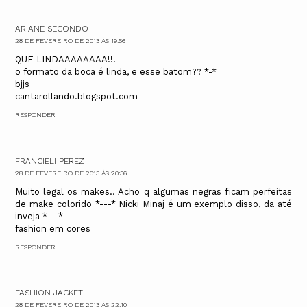
ARIANE SECONDO
28 DE FEVEREIRO DE 2013 ÀS 19:56
QUE LINDAAAAAAAA!!!
o formato da boca é linda, e esse batom?? *-*
bjjs
cantarollando.blogspot.com
RESPONDER
FRANCIELI PEREZ
28 DE FEVEREIRO DE 2013 ÀS 20:36
Muito legal os makes.. Acho q algumas negras ficam perfeitas
de make colorido *---* Nicki Minaj é um exemplo disso, da até
inveja *---*
fashion em cores
RESPONDER
FASHION JACKET
28 DE FEVEREIRO DE 2013 ÀS 22:10