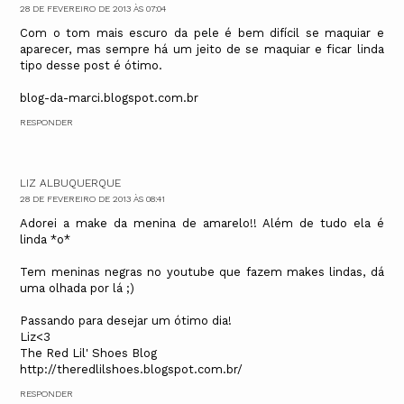
28 DE FEVEREIRO DE 2013 ÀS 07:04
Com o tom mais escuro da pele é bem difícil se maquiar e
aparecer, mas sempre há um jeito de se maquiar e ficar linda
tipo desse post é ótimo.
blog-da-marci.blogspot.com.br
RESPONDER
LIZ ALBUQUERQUE
28 DE FEVEREIRO DE 2013 ÀS 08:41
Adorei a make da menina de amarelo!! Além de tudo ela é
linda *o*
Tem meninas negras no youtube que fazem makes lindas, dá
uma olhada por lá ;)
Passando para desejar um ótimo dia!
Liz<3
The Red Lil' Shoes Blog
http://theredlilshoes.blogspot.com.br/
RESPONDER