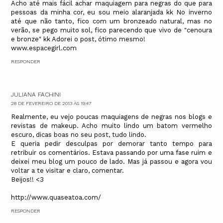
Acho até mais fácil achar maquiagem para negras do que para
pessoas da minha cor, eu sou meio alaranjada kk No inverno
até que não tanto, fico com um bronzeado natural, mas no
verão, se pego muito sol, fico parecendo que vivo de "cenoura
e bronze" kk Adorei o post, ótimo mesmo!
www.espacegirl.com
RESPONDER
JULIANA FACHINI
28 DE FEVEREIRO DE 2013 ÀS 19:47
Realmente, eu vejo poucas maquiagens de negras nos blogs e
revistas de makeup. Acho muito lindo um batom vermelho
escuro, dicas boas no seu post, tudo lindo.
E queria pedir desculpas por demorar tanto tempo para
retribuir os comentários. Estava passando por uma fase ruim e
deixei meu blog um pouco de lado. Mas já passou e agora vou
voltar a te visitar e claro, comentar.
Beijos!! <3
http://www.quaseatoa.com/
RESPONDER