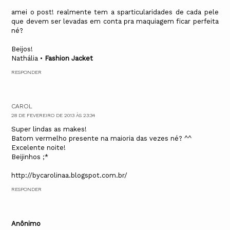
amei o post! realmente tem a sparticularidades de cada pele
que devem ser levadas em conta pra maquiagem ficar perfeita
né?
Beijos!
Nathália •
Fashion Jacket
RESPONDER
CAROL
28 DE FEVEREIRO DE 2013 ÀS 23:34
Super lindas as makes!
Batom vermelho presente na maioria das vezes né? ^^
Excelente noite!
Beijinhos ;*
http://bycarolinaa.blogspot.com.br/
RESPONDER
Anônimo