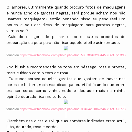
Oi amores, ultimamente quando procuro fotos de maquiagens
e nunca acho de garotas negras, será porque acham nós não
usamos maquiagem? então penando nisso eu pesquisei um
pouco e vou dar dicas de maquiagem para garotas negras,
vamos ver?
-Cuidado na gora de passar o pó e outros produtos de
preparação da pele para não ficar aquele efeito acinzentado.
found on
https://www.facebook.com/photo.php?fbid=503788432994450&set=pb.3966...
-No blush é recomendado os tons em pêssego, rosa e bronze,
mais cuidado com o tom de rosa.
-Eu super aprovo aquelas garotas que gostam de inovar nas
cores de batom, mais nas dicas que eu vi foi falando que eram
pra ser cores como vinho, nude e dourado mais na minha
opinião dourado fica muito feio.
found on
https://www.facebook.com/photo.php?fbid=394642910625468&set=a.37783...
-Também nas dicas eu vi que as sombras indicadas eram azul,
lilás, dourado, rosa e verde.