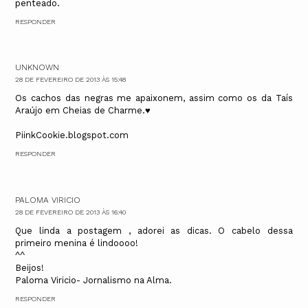
penteado.
RESPONDER
UNKNOWN
28 DE FEVEREIRO DE 2013 ÀS 15:48
Os cachos das negras me apaixonem, assim como os da Taís
Araújo em Cheias de Charme.♥
PiinkCookie.blogspot.com
RESPONDER
PALOMA VIRICIO
28 DE FEVEREIRO DE 2013 ÀS 16:40
Que linda a postagem , adorei as dicas. O cabelo dessa
primeiro menina é lindoooo!
^^
Beijos!
Paloma Viricio- Jornalismo na Alma.
RESPONDER