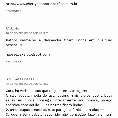
http://www.cherryacessorioseafins.com.br
RESPONDER
PAULINA
28 DE FEVEREIRO DE 2013 ÀS 14:50
Batom vermelho e delineador ficam lindos em qualquer
pessoa. :)
naoseavexe.blogspot.com
RESPONDER
SRT . VASCONCELOS
28 DE FEVEREIRO DE 2013 ÀS 15:03
Cara, há várias coisas que negras tem vantagem:
1. saiu aquela moda de usar batons mais claros que a boca
sabe? eu nunca consegui, infelizmente sou branca, pareço
anêmica com aquilo ¬¬ as negras ficam lindas!
2. amo roupas amarelas, mas pareço anêmica com elas ¬¬
3. quem tem cabelo escorrido não consegue fazer nenhum