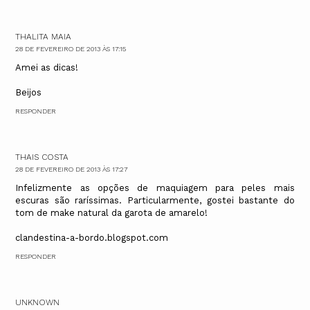
THALITA MAIA
28 DE FEVEREIRO DE 2013 ÀS 17:15
Amei as dicas!
Beijos
RESPONDER
THAIS COSTA
28 DE FEVEREIRO DE 2013 ÀS 17:27
Infelizmente as opções de maquiagem para peles mais
escuras são raríssimas. Particularmente, gostei bastante do
tom de make natural da garota de amarelo!
clandestina-a-bordo.blogspot.com
RESPONDER
UNKNOWN