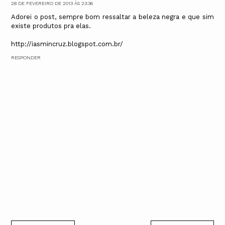
28 DE FEVEREIRO DE 2013 ÀS 23:36
Adorei o post, sempre bom ressaltar a beleza negra e que sim
existe produtos pra elas.
http://iasmincruz.blogspot.com.br/
RESPONDER