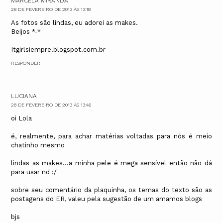
MARCELA MIRANDA
28 DE FEVEREIRO DE 2013 ÀS 13:18
As fotos são lindas, eu adorei as makes.
Beijos *-*
Itgirlsiempre.blogspot.com.br
RESPONDER
LUCIANA
28 DE FEVEREIRO DE 2013 ÀS 13:46
oi Lola
é, realmente, para achar matérias voltadas para nós é meio
chatinho mesmo
lindas as makes...a minha pele é mega sensível então não dá
para usar nd :/
sobre seu comentário da plaquinha, os temas do texto são as
postagens do ER, valeu pela sugestão de um amamos blogs
bjs