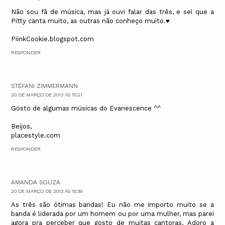
Não sou fã de música, mas já ouvi falar das três, e sei que a
Pitty canta muito, as outras não conheço muito.♥
PiinkCookie.blogspot.com
RESPONDER
STÉFANI ZIMMERMANN
20 DE MARÇO DE 2013 ÀS 15:21
Gosto de algumas músicas do Evanescence ^^
Beijos,
placestyle.com
RESPONDER
AMANDA SOUZA
20 DE MARÇO DE 2013 ÀS 15:39
As três são ótimas bandas! Eu não me importo muito se a
banda é liderada por um homem ou por uma mulher, mas parei
agora pra perceber que gosto de muitas cantoras. Adoro a