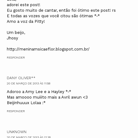
adorei este post!
Eu gosto muito de cantar, então foi ótimo este post! rs
E todas as vozes que você citou são ótimas *-*
Amo a voz da Pitty!
Um beijo,
Jhosy
http://meninamsicaeflor.blogspot.com.br/
RESPONDER
DANY OLIVER**
20 DE MARÇO DE 2013 ÀS 11:58
Adoroo a Amy Lee e a Hayley *-*
Mas amoooo muiiito mais a Avril awun <3
Beijinhuuux Lolaa :*
RESPONDER
UNKNOWN
20 DE MARÇO DE 2013 ÀS 12:18