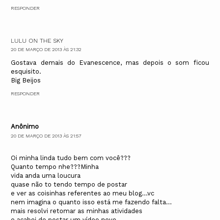
RESPONDER
LULU ON THE SKY
20 DE MARÇO DE 2013 ÀS 21:32
Gostava demais do Evanescence, mas depois o som ficou
esquisito.
Big Beijos
RESPONDER
Anônimo
20 DE MARÇO DE 2013 ÀS 21:57
Oi minha linda tudo bem com você???
Quanto tempo nhe???Minha
vida anda uma loucura
quase não to tendo tempo de postar
e ver as coisinhas referentes ao meu blog...vc
nem imagina o quanto isso está me fazendo falta...
mais resolvi retomar as minhas atividades
e acabei de postar um vídeo novo...