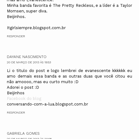
Minha banda favorita é The Pretty Reckless, e a líder é a Taylor
Momsen, super diva.
Beijinhos.
Itgirlsiempre.blogspot.com.br
RESPONDER
DAYANE NASCIMENTO
20 DE MARÇO DE 2013 ÀS 19:53
Li o titulo do post e logo lembrei de evanescente kkkkkk eu
amo demais essa banda e as outras duas que você citou eu
não amoooo, mas eu curto muito :D
Adorei o post :D
Beijinhos
Facebook do blog
conversando-com-a-lua.blogspot.com.br
RESPONDER
GABRIELA GOMES
20 DE MARÇO DE 2013 ÀS 20:08