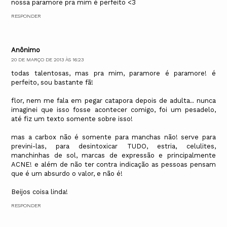
nossa paramore pra mim é perfeito <3
RESPONDER
Anônimo
20 DE MARÇO DE 2013 ÀS 16:23
todas talentosas, mas pra mim, paramore é paramore! é
perfeito, sou bastante fã!
flor, nem me fala em pegar catapora depois de adulta.. nunca
imaginei que isso fosse acontecer comigo, foi um pesadelo,
até fiz um texto somente sobre isso!
mas a carbox não é somente para manchas não! serve para
previni-las, para desintoxicar TUDO, estria, celulites,
manchinhas de sol, marcas de expressão e principalmente
ACNE! e além de não ter contra indicação as pessoas pensam
que é um absurdo o valor, e não é!
Beijos coisa linda!
RESPONDER