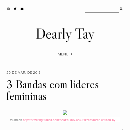
Dearly Tay
MENU
20 DE MAR. DE 2013
3 Bandas com líderes
femininas
found on
http://priveting.tumblr.com/post/42807423229/restaurer-untitled-by-...