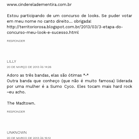
www.cindereladementira.com.br
Estou participando de um concurso de looks. Se puder votar
em meu nome no canto direito... obrigada!
http://territoriorosa.blogspot.com.br/2013/03/3-etapa-do-
concurso-meu-look-e-sucesso.html
RESPONDER
LILLY
20 DE MARÇO DE 2013 ÀS 14:26
Adoro as três bandas, elas são ótimas *-*
Outra banda que conheço (que não é muito famosa) liderada
por uma mulher é a Sumo Cyco. Eles tocam mais hard rock
~eu acho.
The Madtown.
RESPONDER
UNKNOWN
20 DE MARÇO DE 2013 ÀS 15:12