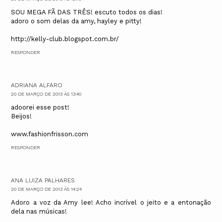
SOU MEGA FÃ DAS TRÊS! escuto todos os dias!
adoro o som delas da amy, hayley e pitty!
http://kelly-club.blogspot.com.br/
RESPONDER
ADRIANA ALFARO
20 DE MARÇO DE 2013 ÀS 13:40
adoorei esse post!
Beijos!
www.fashionfrisson.com
RESPONDER
ANA LUIZA PALHARES
20 DE MARÇO DE 2013 ÀS 14:24
Adoro a voz da Amy lee! Acho incrível o jeito e a entonação
dela nas músicas!