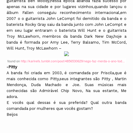
guitarrista Ben Moody,nessa época abanda fazia sucesso por
apenas na sua cidade e por lugares vizinhos,quando lançou o
álbum Fallen conseguiu reconhecimento internacional,em
2007 o o guitarrista John LeCompt foi demitido da banda e o
baterista Rocky Gray saiu da banda junto com John LeCompt e
em seu lugar entraram o baterista Will Hunt e o guitarrista
Troy McLawhorn, membros da banda Dark New Day,hoje a
banda é formada por Amy Lee, Terry Balsamo, Tim McCord,
Will Hunt, Troy McLawhorn –
found on
http://karinefs.tumblr.com/post/4856530629/nego-faz-merda-o-ano-tod...
-Pitty
A banda foi criada em 2003, é comandada por Priscila,que é
mais conhecida como Pitty,seus integrantes são Pitty , Martin
Mendonça, Duda Machado e Joe. Suas músicas mais
conhecidas são Admirável Chip Novo, Na sua estante, Me
adora.
E vocês qual dessas é sua preferida? Qual outra banda
comandada por mulheres que vocês gostam?
Beijos