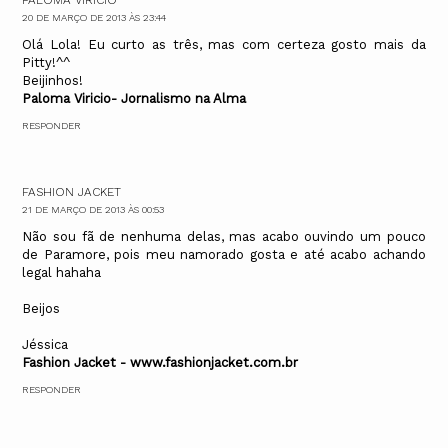
20 DE MARÇO DE 2013 ÀS 23:44
Olá Lola! Eu curto as três, mas com certeza gosto mais da
Pitty!^^
Beijinhos!
Paloma Viricio- Jornalismo na Alma
RESPONDER
FASHION JACKET
21 DE MARÇO DE 2013 ÀS 00:53
Não sou fã de nenhuma delas, mas acabo ouvindo um pouco
de Paramore, pois meu namorado gosta e até acabo achando
legal hahaha
Beijos
Jéssica
Fashion Jacket - www.fashionjacket.com.br
RESPONDER