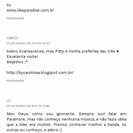
Xx
www.likeparadise.com.br
RESPONDER
CAROL
20 DE MARÇO DE 2013 ÀS 20:33
Adoro Evanescense, mas Pitty é minha preferida das três ♥
Excelente noite!
Beijinhos ;*
http://bycarolinaa.blogspot.com.br/
RESPONDER
JU
20 DE MARÇO DE 2013 ÀS 21:08
Meu Deus, como sou ignorante. Sempre ouvi falar em
Paramore, mas não conheço nenhuma música, e não fazia ideia
que a líder era mulher. Preciso conhecer melhor a banda. As
outras eu conheço, e adoro ;)