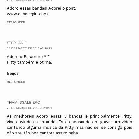
Adoro essas bandas! Adorei o post.
www.espacegirl.com
RESPONDER
STEPHANIE
20 DE MARÇO DE 2013 ÀS 20:22
Adoro o Paramore *-*
Pitty também é ótima.
Beijos
RESPONDER
THAMI SGALBIERO
20 DE MARÇO DE 2013 ÀS 20:24
As melhores! Adoro essas 3 bandas e principalmente Pitty,
vivo ouvindo e cantando. Estou pensando em gravar um vídeo
cantando alguma música da Pitty mas não sei se consigo pois
não sou tão boa cantora assim haha.