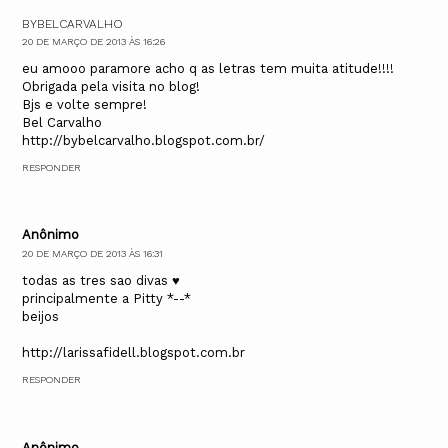
BYBELCARVALHO
20 DE MARÇO DE 2013 ÀS 16:26
eu amooo paramore acho q as letras tem muita atitude!!!!
Obrigada pela visita no blog!
Bjs e volte sempre!
Bel Carvalho
http://bybelcarvalho.blogspot.com.br/
RESPONDER
Anônimo
20 DE MARÇO DE 2013 ÀS 16:31
todas as tres sao divas ♥
principalmente a Pitty *--*
beijos
http://larissafidell.blogspot.com.br
RESPONDER
Anônimo