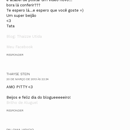
bora lá conferir???
Te espero lá...e espero que você goste =)
Um super beijão
<3
Tata
Blog: Thaizze Utida
Meu Facebook
RESPONDER
THAYSE STEIN
20 DE MARÇO DE 2013 ÀS 22:34
AMO PITTY <3
Beijos e feliz dia do blogueeeeeiro!
Brilho de Aluguel
RESPONDER
PALOMA VIRICIO