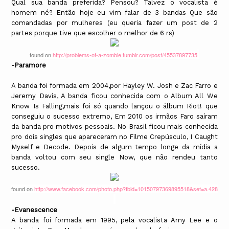
Qual sua banda preferida? Pensou? Talvez o vocalista é
homem né? Então hoje eu vim falar de 3 bandas Que são
comandadas por mulheres (eu queria fazer um post de 2
partes porque tive que escolher o melhor de 6 rs)
found on
http://problems-of-a-zombie.tumblr.com/post/45537897735
-Paramore
A banda foi formada em 2004,por Hayley W. Josh e Zac Farro e
Jeremy Davis, A banda ficou conhecida com o Album All We
Know Is Falling,mais foi só quando lançou o álbum Riot! que
conseguiu o sucesso extremo, Em 2010 os irmãos Faro saíram
da banda pro motivos pessoais. No Brasil ficou mais conhecida
pro dois singles que apareceram no Filme Crepúsculo, I Caught
Myself e Decode. Depois de algum tempo longe da mídia a
banda voltou com seu single Now, que não rendeu tanto
sucesso.
found on
http://www.facebook.com/photo.php?fbid=10150797369895518&set=a.4285...
-Evanescence
A banda foi formada em 1995, pela vocalista Amy Lee e o