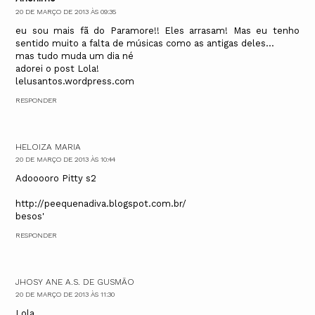
20 DE MARÇO DE 2013 ÀS 09:35
eu sou mais fã do Paramore!! Eles arrasam! Mas eu tenho
sentido muito a falta de músicas como as antigas deles...
mas tudo muda um dia né
adorei o post Lola!
lelusantos.wordpress.com
RESPONDER
HELOIZA MARIA
20 DE MARÇO DE 2013 ÀS 10:44
Adooooro Pitty s2
http://peequenadiva.blogspot.com.br/
besos'
RESPONDER
JHOSY ANE A.S. DE GUSMÃO
20 DE MARÇO DE 2013 ÀS 11:30
Lola,