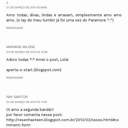
J
21 DE MARÇO DE 2013 ÀS 09:45
Amo todas, divas, lindas e arrasam, simplesmente amo amo
amo. (o lay do meu tumblr já foi uma vez do Paramore ^.^)
RESPONDER
MARIANE MILENE
23 DE MARÇO DE 2013 ÀS 12:39
Adoro todas *-* Amei o post, Lola!
aperta-o-start.(blogspot.com)
RESPONDER
NAY SARTOR
23 DE MARÇO DE 2013 ÀS 17:30
Oi amo a segunda banda!!!
por favor comenta nesse post:
http://resenhasteen.blogspot.com.br/2013/03/ossos.html#co
mment-form