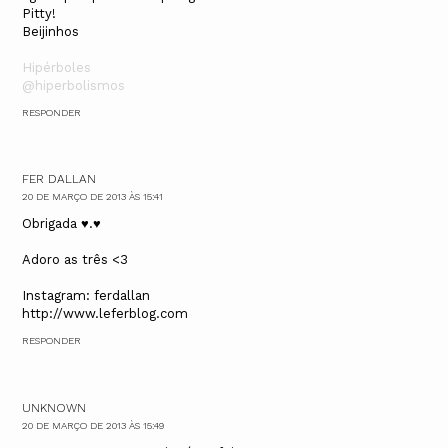
Pitty!
Beijinhos
Hipérboles
@hiperbolismos
RESPONDER
FER DALLAN
20 DE MARÇO DE 2013 ÀS 15:41
Obrigada ♥.♥
Adoro as três <3
Instagram: ferdallan
http://www.leferblog.com
RESPONDER
UNKNOWN
20 DE MARÇO DE 2013 ÀS 15:49