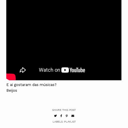
E ai gostaram das músicas?
Beijos
SHARE THIS POST
LABELS:
PLAYLIST