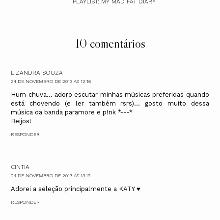
PLAYLIST: MY MAD FAT DIARY
10 comentários
LIZANDRA SOUZA
24 DE NOVEMBRO DE 2013 ÀS 12:16
Hum chuva... adoro escutar minhas músicas preferidas quando
está chovendo (e ler também rsrs)... gosto muito dessa
música da banda paramore e p!nk *---*
Beijos!
RESPONDER
CINTIA
24 DE NOVEMBRO DE 2013 ÀS 13:19
Adorei a seleção principalmente a KATY ♥
RESPONDER