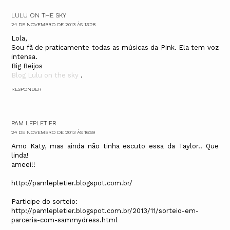
LULU ON THE SKY
24 DE NOVEMBRO DE 2013 ÀS 13:28
Lola,
Sou fã de praticamente todas as músicas da Pink. Ela tem voz
intensa.
Big Beijos
Blog Lulu on the sky
.
RESPONDER
PAM LEPLETIER
24 DE NOVEMBRO DE 2013 ÀS 16:59
Amo Katy, mas ainda não tinha escuto essa da Taylor.. Que
linda!
ameei!!
http://pamlepletier.blogspot.com.br/
Participe do sorteio:
http://pamlepletier.blogspot.com.br/2013/11/sorteio-em-
parceria-com-sammydress.html