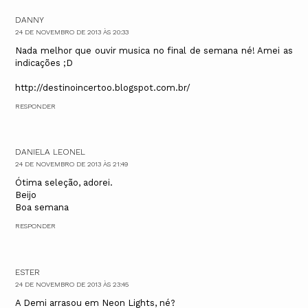
DANNY
24 DE NOVEMBRO DE 2013 ÀS 20:33
Nada melhor que ouvir musica no final de semana né! Amei as
indicações ;D
http://destinoincertoo.blogspot.com.br/
RESPONDER
DANIELA LEONEL
24 DE NOVEMBRO DE 2013 ÀS 21:49
Ótima seleção, adorei.
Beijo
Boa semana
RESPONDER
ESTER
24 DE NOVEMBRO DE 2013 ÀS 23:45
A Demi arrasou em Neon Lights, né?