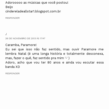
Adorooooo as músicas que você postou!
Beijo
cindereladeallstar1.blogspot.com.br
RESPONDER
J
26 DE NOVEMBRO DE 2013 ÀS 17:47
Caramba, Paramore!
Eu sei que isso não faz sentido, mas ouvir Paramore me
lembra Natal (é uma longa história e totalmente desconexa,
mas, fazer o quê, faz sentido pra mim '-' )
Adoro, acho que vou ter 80 anos e ainda vou escutar essa
banda XD
RESPONDER