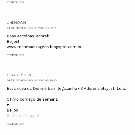
RESPONDER
UNKNOWN
24 DE NOVEMBRO DE 2013 ÀS 17:37
Boas escolhas, adorei!
Beijos!
www.mahmaquiagens.blogspot.com.br
RESPONDER
THAYSE STEIN
24 DE NOVEMBRO DE 2013 ÀS 20:22
Essa nova da Demi é bem legalzinha <3 Adorei a playlist, Lola!
Ótimo começo de semana
♥
Beijos
Brilho de Aluguel
RESPONDER