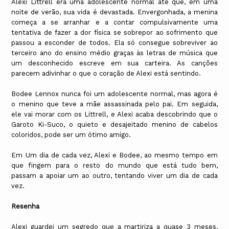
Alexi Littrell era uma adolescente normal até que, em uma
noite de verão, sua vida é devastada. Envergonhada, a menina
começa a se arranhar e a contar compulsivamente uma
tentativa de fazer a dor física se sobrepor ao sofrimento que
passou a esconder de todos. Ela só consegue sobreviver ao
terceiro ano do ensino médio graças às letras de música que
um desconhecido escreve em sua carteira. As canções
parecem adivinhar o que o coração de Alexi está sentindo.
Bodee Lennox nunca foi um adolescente normal, mas agora é
o menino que teve a mãe assassinada pelo pai. Em seguida,
ele vai morar com os Littrell, e Alexi acaba descobrindo que o
Garoto Ki-Suco, o quieto e desajeitado menino de cabelos
coloridos, pode ser um ótimo amigo.
Em Um dia de cada vez, Alexi e Bodee, ao mesmo tempo em
que fingem para o resto do mundo que está tudo bem,
passam a apoiar um ao outro, tentando viver um dia de cada
vez.
Resenha
Alexi guardei um segredo que a martiriza a quase 3 meses,