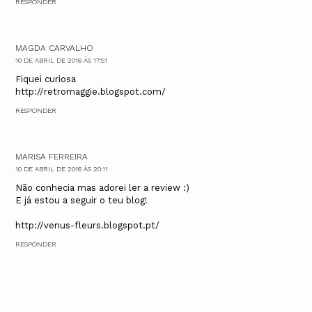
RESPONDER
MAGDA CARVALHO
10 DE ABRIL DE 2016 ÀS 17:51
Fiquei curiosa
http://retromaggie.blogspot.com/
RESPONDER
MARISA FERREIRA
10 DE ABRIL DE 2016 ÀS 20:11
Não conhecia mas adorei ler a review :)
E já estou a seguir o teu blog!
http://venus-fleurs.blogspot.pt/
RESPONDER