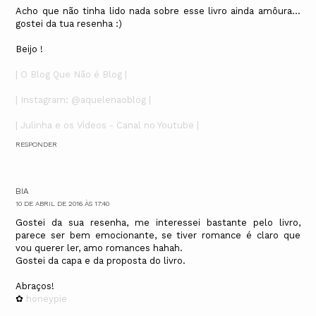
Acho que não tinha lido nada sobre esse livro ainda amôura...
gostei da tua resenha :)
Beijo !
| O Blog Que Não é Blog |
| Instagram: @aquelenaoblog |
| Julinha e os Vídeos - Canal no Youtube |
RESPONDER
BIA
10 DE ABRIL DE 2016 ÀS 17:40
Gostei da sua resenha, me interessei bastante pelo livro,
parece ser bem emocionante, se tiver romance é claro que
vou querer ler, amo romances hahah.
Gostei da capa e da proposta do livro.
Abraços!
✿
honeypie