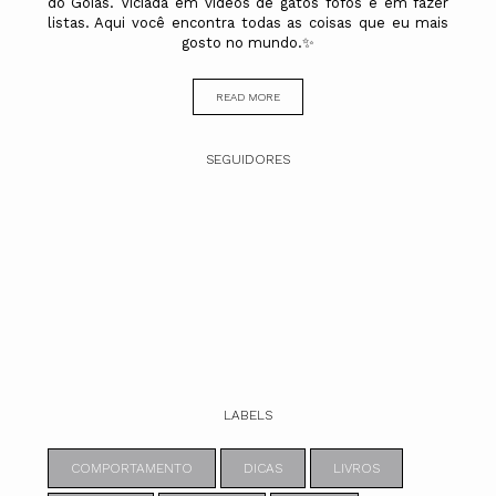
do Goiás. Viciada em vídeos de gatos fofos e em fazer
listas. Aqui você encontra todas as coisas que eu mais
gosto no mundo.✨
READ MORE
SEGUIDORES
LABELS
COMPORTAMENTO
DICAS
LIVROS