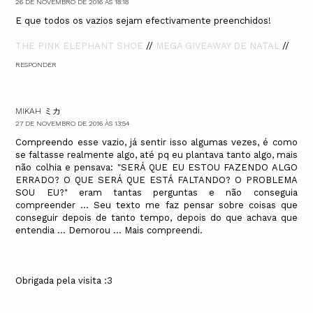
26 DE NOVEMBRO DE 2016 ÀS 18:18
E que todos os vazios sejam efectivamente preenchidos!
THE PINK ELEPHANT SHOE
//
MEGA GIVEAWAY DE NATAL
//
RESPONDER
MIKAH ミカ
27 DE NOVEMBRO DE 2016 ÀS 13:54
Compreendo esse vazio, já sentir isso algumas vezes, é como
se faltasse realmente algo, até pq eu plantava tanto algo, mais
não colhia e pensava: "SERÁ QUE EU ESTOU FAZENDO ALGO
ERRADO? O QUE SERÁ QUE ESTÁ FALTANDO? O PROBLEMA
SOU EU?" eram tantas perguntas e não conseguia
compreender ... Seu texto me faz pensar sobre coisas que
conseguir depois de tanto tempo, depois do que achava que
entendia ... Demorou ... Mais compreendi.
Obrigada pela visita :3