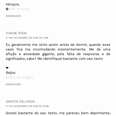
Abraços,
✿
pile of roses
RESPONDER
THAYSE STEIN
27 DE NOVEMBRO DE 2016 ÀS 17:48
Eu geralmente me sinto assim antes de dormir, quando esse
vazio fica me incomodando insistentemente. Me dá uma
aflição e ansiedade gigante, pela falta de respostas e de
significados, sabe? Me identifiquei bastante com seu texto
❤
Beijos
Brilho de Aluguel
RESPONDER
GAROTA DELICADA
27 DE NOVEMBRO DE 2016 ÀS 22:56
Gostei bastante do seu texto, me pareceu bem deprimente,