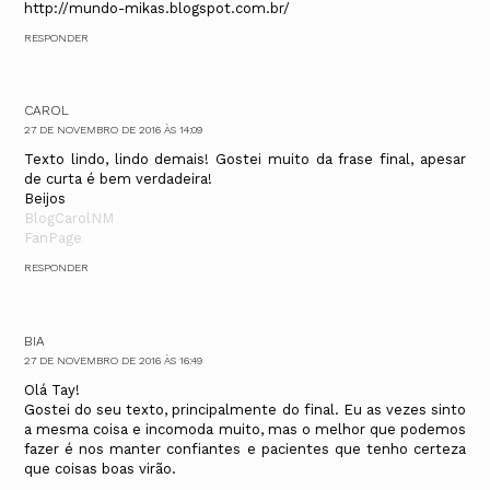
http://mundo-mikas.blogspot.com.br/
RESPONDER
CAROL
27 DE NOVEMBRO DE 2016 ÀS 14:09
Texto lindo, lindo demais! Gostei muito da frase final, apesar
de curta é bem verdadeira!
Beijos
BlogCarolNM
FanPage
RESPONDER
BIA
27 DE NOVEMBRO DE 2016 ÀS 16:49
Olá Tay!
Gostei do seu texto, principalmente do final. Eu as vezes sinto
a mesma coisa e incomoda muito, mas o melhor que podemos
fazer é nos manter confiantes e pacientes que tenho certeza
que coisas boas virão.