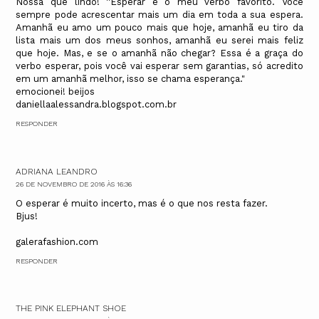
Nossa que lindo! ''Esperar é o meu verbo favorito. Você
sempre pode acrescentar mais um dia em toda a sua espera.
Amanhã eu amo um pouco mais que hoje, amanhã eu tiro da
lista mais um dos meus sonhos, amanhã eu serei mais feliz
que hoje. Mas, e se o amanhã não chegar? Essa é a graça do
verbo esperar, pois você vai esperar sem garantias, só acredito
em um amanhã melhor, isso se chama esperança."
emocionei! beijos
daniellaalessandra.blogspot.com.br
RESPONDER
ADRIANA LEANDRO
26 DE NOVEMBRO DE 2016 ÀS 16:36
O esperar é muito incerto, mas é o que nos resta fazer.
Bjus!
galerafashion.com
RESPONDER
THE PINK ELEPHANT SHOE