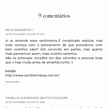
9 comentários
MEUS DESABAFOS :)
26 DE NOVEMBRO DE 2016 ÀS 12:41
Ai ai, entendo esse sentimento.É complicado explicar, mas
tudo começa com o pensamento de que precisamos viver
bem sozinhos sabe? Até concordo em partes, mas quanto
mais pensarmos assim, mais sozinho seremos.
Não se preocupe. Acredite em dias coloridos e pessoas boas
que o hoje muda antes de amanhã.Confie :)
beeijão
http://www.carolhermanas.com.br/
RESPONDER
DANIELLA ALESSANDRA SANTOS NOGUEIRA
26 DE NOVEMBRO DE 2016 ÀS 15:06