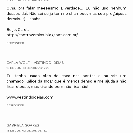
16 DE JUNHO DE 2017 ÀS 11:39
Olha, pra falar meeeesmo a verdade... Eu não uso nenhum
desses daí. Não sei se já tem no shampoo, mas sou preguiçosa
demais. :( Hahaha
Beijo, Carol!
http://controversios.blogspot.com.br/
RESPONDER
CARLA WOLF - VESTINDO IDEIAS
16 DE JUNHO DE 2017 ÀS 12:28
Eu tenho usado óleo de coco nas pontas e na raiz um
chamado Kálice da Inoar que é menos denso e me ajuda a não
ficar oleoso, mas tirando bem não fica não!
www.vestindoideias.com
RESPONDER
GABRIELA SOARES
16 DE JUNHO DE 2017 ÀS 13:01