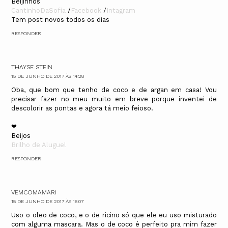
Beijinhos
CantinhoDaSofia
/
Facebook
/
Intagram
Tem post novos todos os dias
RESPONDER
THAYSE STEIN
15 DE JUNHO DE 2017 ÀS 14:28
Oba, que bom que tenho de coco e de argan em casa! Vou
precisar fazer no meu muito em breve porque inventei de
descolorir as pontas e agora tá meio feioso.
❤
Beijos
Brilho de Aluguel
RESPONDER
VEMCOMAMARI
15 DE JUNHO DE 2017 ÀS 16:07
Uso o oleo de coco, e o de ricino só que ele eu uso misturado
com alguma mascara. Mas o de coco é perfeito pra mim fazer