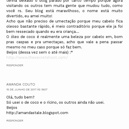
tenha deixado o blog parado por tanto tempo porque agora
visitando os outros tem muita gente que mudou tudo, como
você rs. Seu blog está maravilhoso, o nome está muito
divertido, eu amei muito!
Acho que não preciso de umectação porque meu cabelo fica
oleoso bastante rápido, é meio contraditório porque ele ja foi
bem ressecado quando eu era criança...
O óleo de coco é realmente uma beleza por cabelo em, bom
pras caspas e pra umectaçao, acho que vale a pena passar
mesmo no meu caso porque só faz bem.
Beijos (dessa vez sem o até mais) :*
http://www.thesecretshoot.com/
RESPONDER
AMANDA COUTO
15 DE JUNHO DE 2017 ÀS 19:07
Olá, tudo bem?
Só usei o de coco e o rícino, os outros ainda não usei.
Beijos
http://amandastale.blogspot.com
RESPONDER