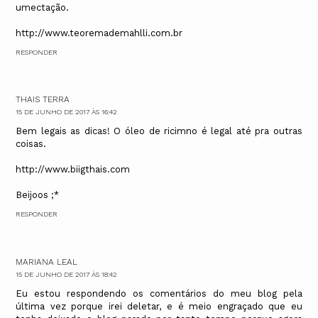
umectação.
http://www.teoremademahlli.com.br
RESPONDER
THAIS TERRA
15 DE JUNHO DE 2017 ÀS 16:42
Bem legais as dicas! O óleo de ricimno é legal até pra outras
coisas.
http://www.biigthais.com
Beijoos ;*
RESPONDER
MARIANA LEAL
15 DE JUNHO DE 2017 ÀS 18:42
Eu estou respondendo os comentários do meu blog pela
última vez porque irei deletar, e é meio engraçado que eu