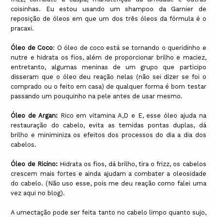
coisinhas. Eu estou usando um shampoo da Garnier de
reposição de óleos em que um dos três óleos da fórmula é o
pracaxi.
Óleo de Coco
: O óleo de coco está se tornando o queridinho e
nutre e hidrata os fios, além de proporcionar brilho e maciez,
entretanto, algumas meninas de um grupo que participo
disseram que o óleo deu reação nelas (não sei dizer se foi o
comprado ou o feito em casa) de qualquer forma é bom testar
passando um pouquinho na pele antes de usar mesmo.
Óleo de Argan:
Rico em vitamina A,D e E, esse óleo ajuda na
restauração do cabelo, evita as temidas pontas duplas, dá
brilho e miniminiza os efeitos dos processos do dia a dia dos
cabelos.
Óleo de Ricino:
Hidrata os fios, dá brilho, tira o frizz, os cabelos
crescem mais fortes e ainda ajudam a combater a oleosidade
do cabelo. (Não uso esse, pois me deu reação como falei uma
vez aqui no blog).
A umectação pode ser feita tanto no cabelo limpo quanto sujo,