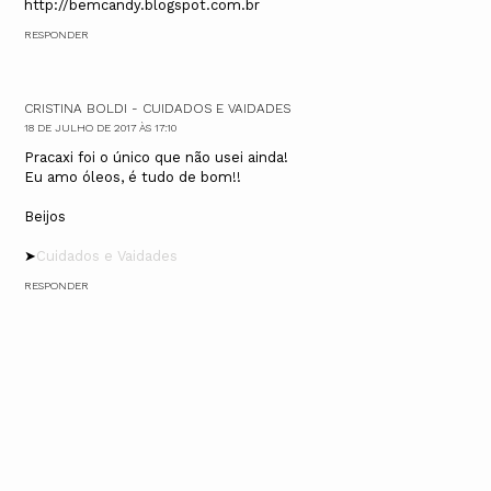
http://bemcandy.blogspot.com.br
RESPONDER
CRISTINA BOLDI - CUIDADOS E VAIDADES
18 DE JULHO DE 2017 ÀS 17:10
Pracaxi foi o único que não usei ainda!
Eu amo óleos, é tudo de bom!!
Beijos
➤
Cuidados e Vaidades
RESPONDER