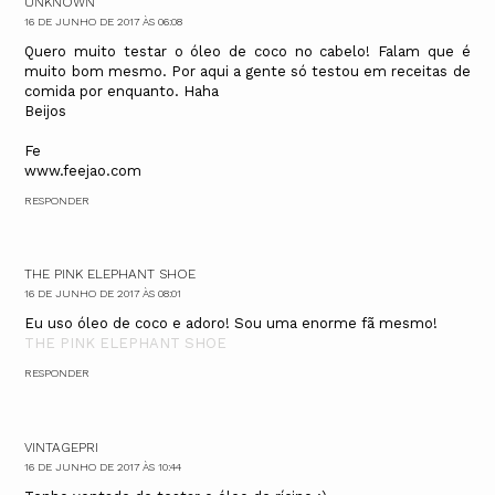
UNKNOWN
16 DE JUNHO DE 2017 ÀS 06:08
Quero muito testar o óleo de coco no cabelo! Falam que é
muito bom mesmo. Por aqui a gente só testou em receitas de
comida por enquanto. Haha
Beijos
Fe
www.feejao.com
RESPONDER
THE PINK ELEPHANT SHOE
16 DE JUNHO DE 2017 ÀS 08:01
Eu uso óleo de coco e adoro! Sou uma enorme fã mesmo!
THE PINK ELEPHANT SHOE
RESPONDER
VINTAGEPRI
16 DE JUNHO DE 2017 ÀS 10:44