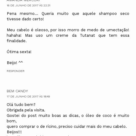
AMANDA MÉRCURI
16 DE JUNHO DE 2017 ÀS 22:31
Pena mesmo... Queria muito que aquele shampoo seco
tivesse dado certo!
Meu cabelo é oleoso, por isso morro de medo de umectação!
hahaha! Mas uso um creme da Tutanat que tem essa
finalidade.
Ótima sexta!
Beijo! ^^
RESPONDER
BEM CANDY
17 DE JUNHO DE 2017 ÀS 18:49
Olá tudo bem?
Obrigada pela visita.
Gostei do post muito boas as dicas, o óleo de coco é muito
bom,
quero comprar o de rícino, preciso cuidar mais do meu cabelo.
Beijos!!!