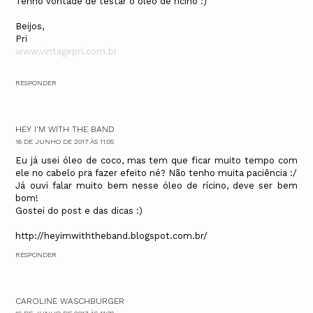
Tenho vontade de testar o óleo de rícino :)
Beijos,
Pri
www.vintagepri.com.br
RESPONDER
HEY I'M WITH THE BAND
16 DE JUNHO DE 2017 ÀS 11:05
Eu já usei óleo de coco, mas tem que ficar muito tempo com
ele no cabelo pra fazer efeito né? Não tenho muita paciência :/
Já ouvi falar muito bem nesse óleo de rícino, deve ser bem
bom!
Gostei do post e das dicas :)
http://heyimwiththeband.blogspot.com.br/
RESPONDER
CAROLINE WASCHBURGER