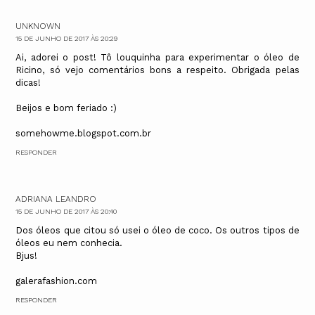
UNKNOWN
15 DE JUNHO DE 2017 ÀS 20:29
Ai, adorei o post! Tô louquinha para experimentar o óleo de
Ricino, só vejo comentários bons a respeito. Obrigada pelas
dicas!
Beijos e bom feriado :)
somehowme.blogspot.com.br
RESPONDER
ADRIANA LEANDRO
15 DE JUNHO DE 2017 ÀS 20:40
Dos óleos que citou só usei o óleo de coco. Os outros tipos de
óleos eu nem conhecia.
Bjus!
galerafashion.com
RESPONDER