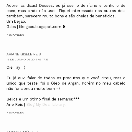
Adorei as dicas! Desses, eu já usei o de rícino e tenho o de
coco, mas ainda não usei. Fiquei interessada nos outros dois
também, parecem muito bons e são cheios de benefícios!
Um beijão,
Gabs | likegabs.blogspot.com ❥
RESPONDER
ARIANE GISELE REIS
16 DE JUNHO DE 2017 ÀS 17:39
Oie Tay =)
Eu já ouvi falar de todos os produtos que você citou, mas o
único que testei foi o Óleo de Argan. Porém no meu cabelo
não funcionou muito bem =/
Beijos e um ótimo final de semana;***
Ane Reis |
Blog My Dear Library.
RESPONDER