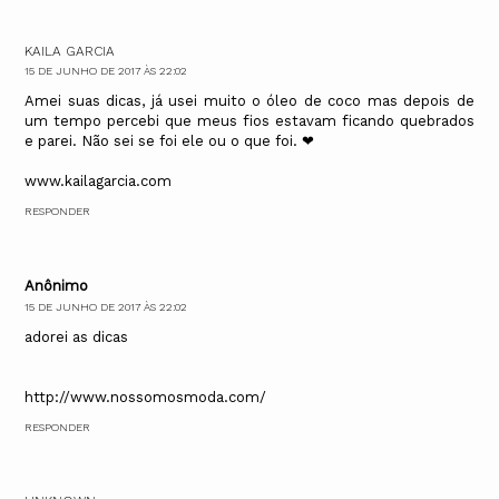
KAILA GARCIA
15 DE JUNHO DE 2017 ÀS 22:02
Amei suas dicas, já usei muito o óleo de coco mas depois de
um tempo percebi que meus fios estavam ficando quebrados
e parei. Não sei se foi ele ou o que foi. ❤
www.kailagarcia.com
RESPONDER
Anônimo
15 DE JUNHO DE 2017 ÀS 22:02
adorei as dicas
http://www.nossomosmoda.com/
RESPONDER