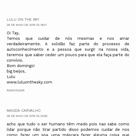
LULU ON THE SKY
26 DE MAIO DE 2019 ÀS 18:21
Oi Tay,
Temos que cuidar de nós mesmas e nos amar
verdadeiramente. A solidão faz parte do processo de
autoconhecimento e a pessoa que surgir na nossa vida,
teremos que saber ceder um pouco para que ela faça parte do
convívio.
Bom domingo!
big beijos,
Lulu
www.luluonthesky.com
RESPONDER
MAGDA CARVALHO
26 DE MAIO DE 2019 ÀS 20:50
acho que tudo o ser humano têm medo pois nao sabe como
lidar porque não tirar partido disso podemos cuidar de nos
como fazer um spa, uma máscara fazer alguma coisa que