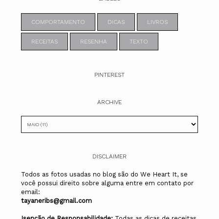
COMPORTAMENTO
DICAS
LIVROS
RECEITAS
RESENHA
TEXTO
PINTEREST
ARCHIVE
DISCLAIMER
Todos as fotos usadas no blog são do We Heart It, se
você possui direito sobre alguma entre em contato por
email:
tayaneribs@gmail.com
Isenção de Responsabilidade:
Todas as dicas de receitas