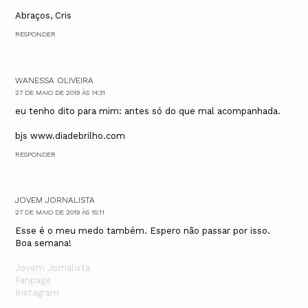
Abraços, Cris
RESPONDER
WANESSA OLIVEIRA
27 DE MAIO DE 2019 ÀS 14:31
eu tenho dito para mim: antes só do que mal acompanhada.
bjs www.diadebrilho.com
RESPONDER
JOVEM JORNALISTA
27 DE MAIO DE 2019 ÀS 15:11
Esse é o meu medo também. Espero não passar por isso.
Boa semana!
Jovem Jornalista
Fanpage
Instagram