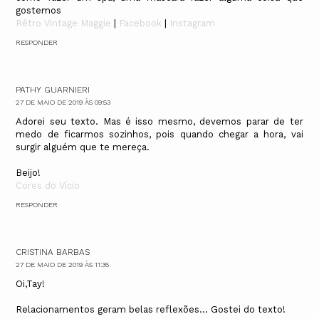
gostemos
Rêtro Vintage Maggie
|
Facebook
|
Instagram
RESPONDER
PATHY GUARNIERI
27 DE MAIO DE 2019 ÀS 09:53
Adorei seu texto. Mas é isso mesmo, devemos parar de ter
medo de ficarmos sozinhos, pois quando chegar a hora, vai
surgir alguém que te mereça.
Beijo!
Cores do Vício
RESPONDER
CRISTINA BARBAS
27 DE MAIO DE 2019 ÀS 11:35
Oi,Tay!
Relacionamentos geram belas reflexões... Gostei do texto!