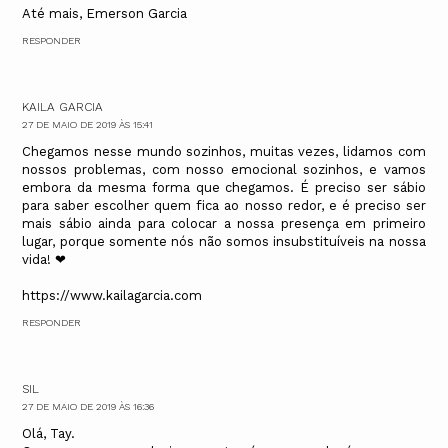
Até mais, Emerson Garcia
RESPONDER
KAILA GARCIA
27 DE MAIO DE 2019 ÀS 15:41
Chegamos nesse mundo sozinhos, muitas vezes, lidamos com
nossos problemas, com nosso emocional sozinhos, e vamos
embora da mesma forma que chegamos. É preciso ser sábio
para saber escolher quem fica ao nosso redor, e é preciso ser
mais sábio ainda para colocar a nossa presença em primeiro
lugar, porque somente nós não somos insubstituíveis na nossa
vida! ❤
https://www.kailagarcia.com
RESPONDER
SIL
27 DE MAIO DE 2019 ÀS 16:36
Olá, Tay.