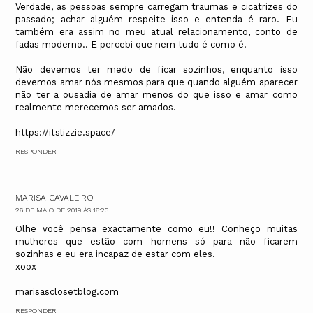
Verdade, as pessoas sempre carregam traumas e cicatrizes do
passado; achar alguém respeite isso e entenda é raro. Eu
também era assim no meu atual relacionamento, conto de
fadas moderno.. E percebi que nem tudo é como é.
Não devemos ter medo de ficar sozinhos, enquanto isso
devemos amar nós mesmos para que quando alguém aparecer
não ter a ousadia de amar menos do que isso e amar como
realmente merecemos ser amados.
https://itslizzie.space/
RESPONDER
MARISA CAVALEIRO
26 DE MAIO DE 2019 ÀS 16:23
Olhe você pensa exactamente como eu!! Conheço muitas
mulheres que estão com homens só para não ficarem
sozinhas e eu era incapaz de estar com eles.
xoox
marisasclosetblog.com
RESPONDER