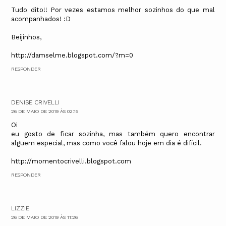
Tudo dito!! Por vezes estamos melhor sozinhos do que mal
acompanhados! :D
Beijinhos,
http://damselme.blogspot.com/?m=0
RESPONDER
DENISE CRIVELLI
26 DE MAIO DE 2019 ÀS 02:15
Oi
eu gosto de ficar sozinha, mas também quero encontrar
alguem especial, mas como você falou hoje em dia é difícil.
http://momentocrivelli.blogspot.com
RESPONDER
LIZZIE
26 DE MAIO DE 2019 ÀS 11:26