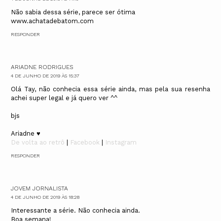
Não sabia dessa série, parece ser ótima
www.achatadebatom.com
RESPONDER
ARIADNE RODRIGUES
4 DE JUNHO DE 2019 ÀS 15:37
Olá Tay, não conhecia essa série ainda, mas pela sua resenha
achei super legal e já quero ver ^^
bjs
Ariadne ♥
De volta ao retrô
|
Facebook
|
Instagram
RESPONDER
JOVEM JORNALISTA
4 DE JUNHO DE 2019 ÀS 18:28
Interessante a série. Não conhecia ainda.
Boa semana!