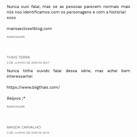
Nunca ouvi falar, mas se as pessoas parecem normais mais
nós nos identificamos com os personagens e com a história!!
xoxo
marisasclosetblog.com
RESPONDER
THAIS TERRA
3 DE JUNHO DE 2019 ÀS 19:27
Nunca tinha ouvido falar dessa série, mas achei bem
interessante!
https://www.biigthais.com/
Beijoos ;*
RESPONDER
MAGDA CARVALHO
3 DE JUNHO DE 2019 ÀS 20:14