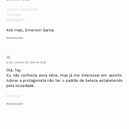
Jovem Jornalista
Fanpage
Instagram
Até mais, Emerson Garcia
RESPONDER
SIL
6 DE JUNHO DE 2019 ÀS 16:39
Olá, Tay.
Eu não conhecia essa série, mas já me interessei em assistir.
Adorei a protagonista não ter o padrão de beleza estabelecido
pela sociedade.
Prefácio
RESPONDER