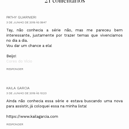
21 comentários
PATHY GUARNIERI
3 DE JUNHO DE 2019 ÀS 09:47
Tay, não conhecia a série não, mas me pareceu bem
interessante, justamente por trazer temas que vivenciamos
no dia a dia.
Vou dar um chance a ela!
Beijo!
Cores do Vício
RESPONDER
KAILA GARCIA
3 DE JUNHO DE 2019 ÀS 10:23
Ainda não conhecia essa série e estava buscando uma nova
para assistir, já coloquei essa na minha lista!
https://www.kailagarcia.com
RESPONDER