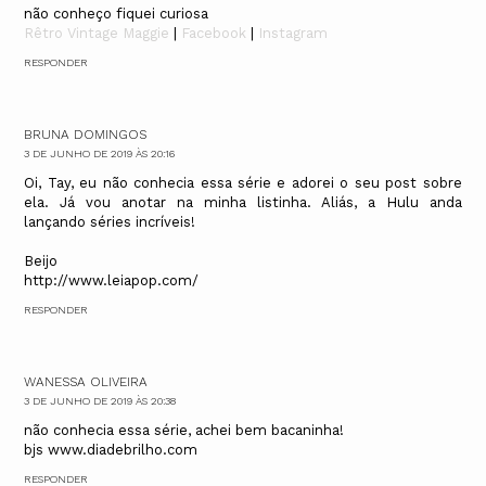
não conheço fiquei curiosa
Rêtro Vintage Maggie
|
Facebook
|
Instagram
RESPONDER
BRUNA DOMINGOS
3 DE JUNHO DE 2019 ÀS 20:16
Oi, Tay, eu não conhecia essa série e adorei o seu post sobre
ela. Já vou anotar na minha listinha. Aliás, a Hulu anda
lançando séries incríveis!
Beijo
http://www.leiapop.com/
RESPONDER
WANESSA OLIVEIRA
3 DE JUNHO DE 2019 ÀS 20:38
não conhecia essa série, achei bem bacaninha!
bjs www.diadebrilho.com
RESPONDER