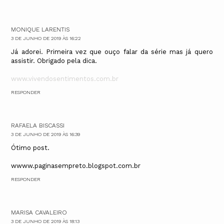
MONIQUE LARENTIS
3 DE JUNHO DE 2019 ÀS 16:22
Já adorei. Primeira vez que ouço falar da série mas já quero
assistir. Obrigado pela dica.
www.vivendosentimentos.com.br
RESPONDER
RAFAELA BISCASSI
3 DE JUNHO DE 2019 ÀS 16:39
Ótimo post.
wwww.paginasempreto.blogspot.com.br
RESPONDER
MARISA CAVALEIRO
3 DE JUNHO DE 2019 ÀS 18:13