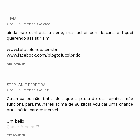
.LÍVIA.
4 DE JUNHO DE 2019 ÀS 09:06
ainda nao conhecia a serie, mas achei bem bacana e fiquei
querendo assistir sim
www.tofucolorido.com.br
www.facebook.com/blogtofucolorido
RESPONDER
STEPHANIE FERREIRA
4 DE JUNHO DE 2019 ÀS 10:11
Caramba eu não tinha ideia que a pilula do dia seguinte não
funciona para mulheres acima de 80 kilos! Vou dar uma chance
pra a série, parece incrível!
Um beijo,
Quase Mineira
♡
RESPONDER