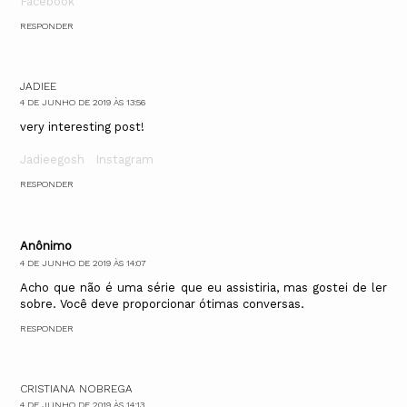
Facebook
RESPONDER
JADIEE
4 DE JUNHO DE 2019 ÀS 13:56
very interesting post!
Jadieegosh
Instagram
RESPONDER
Anônimo
4 DE JUNHO DE 2019 ÀS 14:07
Acho que não é uma série que eu assistiria, mas gostei de ler
sobre. Você deve proporcionar ótimas conversas.
RESPONDER
CRISTIANA NOBREGA
4 DE JUNHO DE 2019 ÀS 14:13