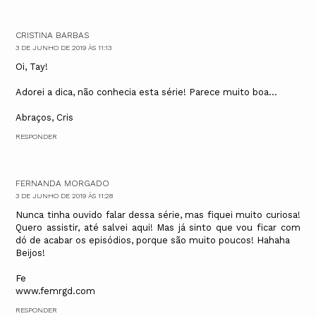
CRISTINA BARBAS
3 DE JUNHO DE 2019 ÀS 11:13
Oi, Tay!
Adorei a dica, não conhecia esta série! Parece muito boa...
Abraços, Cris
RESPONDER
FERNANDA MORGADO
3 DE JUNHO DE 2019 ÀS 11:28
Nunca tinha ouvido falar dessa série, mas fiquei muito curiosa!
Quero assistir, até salvei aqui! Mas já sinto que vou ficar com
dó de acabar os episódios, porque são muito poucos! Hahaha
Beijos!
Fe
www.femrgd.com
RESPONDER