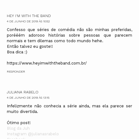
HEY I'M WITH THE BAND
4 DE JUNHO DE 2019 ÀS 10:52
Confesso que séries de comédia não são minhas preferidas,
porééém adorooo histórias sobre pessoas que parecem
normais e tem dilemas como todo mundo hehe.
Então talvez eu goste!!
Boa dica :)
https://www.heyimwiththeband.com.br/
RESPONDER
JULIANA RABELO
4 DE JUNHO DE 2019 ÀS 13:15
Infelizmente não conhecia a série ainda, mas ela parece ser
muito divertida.
Ótimo post!
Blog da Juh
Instagram @julianasrabelo