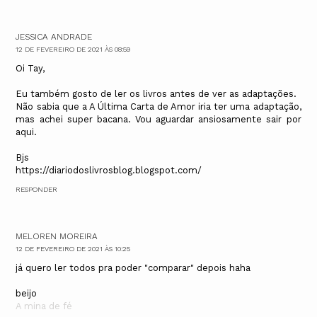
JESSICA ANDRADE
12 DE FEVEREIRO DE 2021 ÀS 08:59
Oi Tay,
Eu também gosto de ler os livros antes de ver as adaptações.
Não sabia que a A Última Carta de Amor iria ter uma adaptação,
mas achei super bacana. Vou aguardar ansiosamente sair por
aqui.
Bjs
https://diariodoslivrosblog.blogspot.com/
RESPONDER
MELOREN MOREIRA
12 DE FEVEREIRO DE 2021 ÀS 10:25
já quero ler todos pra poder "comparar" depois haha
beijo
A mina de fé