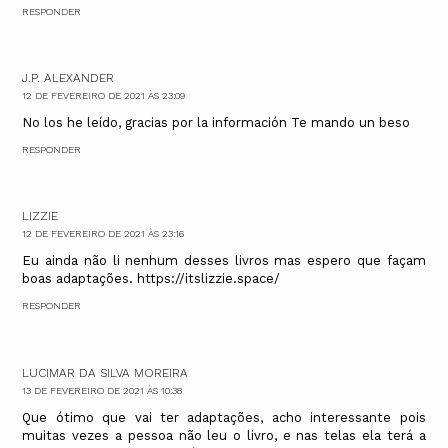
RESPONDER
J.P. ALEXANDER
12 DE FEVEREIRO DE 2021 ÀS 23:09
No los he leído, gracias por la información Te mando un beso
RESPONDER
LIZZIE
12 DE FEVEREIRO DE 2021 ÀS 23:16
Eu ainda não li nenhum desses livros mas espero que façam
boas adaptações. https://itslizzie.space/
RESPONDER
LUCIMAR DA SILVA MOREIRA
13 DE FEVEREIRO DE 2021 ÀS 10:38
Que ótimo que vai ter adaptações, acho interessante pois
muitas vezes a pessoa não leu o livro, e nas telas ela terá a