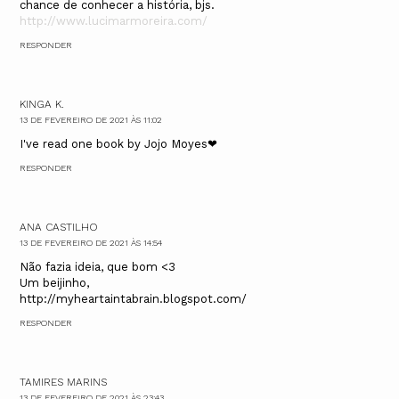
chance de conhecer a história, bjs.
http://www.lucimarmoreira.com/
RESPONDER
KINGA K.
13 DE FEVEREIRO DE 2021 ÀS 11:02
I've read one book by Jojo Moyes❤
RESPONDER
ANA CASTILHO
13 DE FEVEREIRO DE 2021 ÀS 14:54
Não fazia ideia, que bom <3
Um beijinho,
http://myheartaintabrain.blogspot.com/
RESPONDER
TAMIRES MARINS
13 DE FEVEREIRO DE 2021 ÀS 23:43