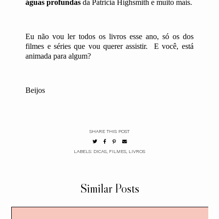
águas profundas
da Patricia Highsmith e muito mais.
Eu não vou ler todos os livros esse ano, só os dos
filmes e séries que vou querer assistir.
E você, está
animada para algum?
Beijos
SHARE THIS POST
LABELS:
DICAS
,
FILMES
,
LIVROS
Similar Posts