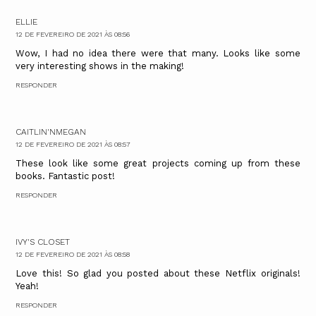
ELLIE
12 DE FEVEREIRO DE 2021 ÀS 08:56
Wow, I had no idea there were that many. Looks like some
very interesting shows in the making!
RESPONDER
CAITLIN'NMEGAN
12 DE FEVEREIRO DE 2021 ÀS 08:57
These look like some great projects coming up from these
books. Fantastic post!
RESPONDER
IVY'S CLOSET
12 DE FEVEREIRO DE 2021 ÀS 08:58
Love this! So glad you posted about these Netflix originals!
Yeah!
RESPONDER