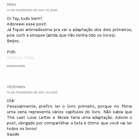
PRIIH
14 DE FEVEREIRO DE 2021 ÀS 20:04
Oi Tay, tudo bem?
Adoreeei esse post!
Já fiquei animadíssima pra ver a adaptação dos dois primeiros,
pois curti a sinopse (ainda que não tenha lido os livros).
Beijos,
Priih
Infinitas Vidas
RESPONDER
YESSYKAN
14 DE FEVEREIRO DE 2021 ÀS 23:03
Olá!
Pessoalmente, prefiro ler o livro primeiro, porque no filme
uma cena representa vários capítulos do livro. Não sabia que
The Last Love Letter e Moxie teria uma adaptação. Adorei o
post, obrigado por compartilhar a lista e ótimo que você vai ler
todos os livros!
Saúde