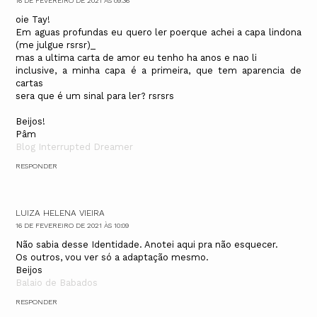
16 DE FEVEREIRO DE 2021 ÀS 09:36
oie Tay!
Em aguas profundas eu quero ler poerque achei a capa lindona
(me julgue rsrsr)_
mas a ultima carta de amor eu tenho ha anos e nao li
inclusive, a minha capa é a primeira, que tem aparencia de
cartas
sera que é um sinal para ler? rsrsrs
Beijos!
Pâm
Blog Interrupted Dreamer
RESPONDER
LUIZA HELENA VIEIRA
16 DE FEVEREIRO DE 2021 ÀS 10:09
Não sabia desse Identidade. Anotei aqui pra não esquecer.
Os outros, vou ver só a adaptação mesmo.
Beijos
Balaio de Babados
RESPONDER