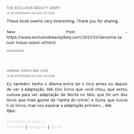
THE EXCLUSIVE BEAUTY DIARY
14 DE FEVEREIRO DE 2021 ÀS 13:18
These book seems very interesting. Thank you for sharing.
New Post -
https://www.exclusivebeautydiary.com/2021/02/lancome-la-
nuit-tresor-scent-of.html
RESPONDER
HANNA CAROLINA LINS
14 DE FEVEREIRO DE 2021 ÀS 16:49
Eu também tenho o dilema entre ler o livro antes ou depois
de ver a adaptação. kkk Dos livros que você citou, que estou
curiosa para ver adaptação de Morte no Nilo, que foi um dos
livros que mais gostei da "rainha do crime", e Duna, que nunca
li os livros, mas vou esperar a adaptação primeiro... kkk
Bjks!
Mundinho da Hanna
Pinterest
|
Instagram
|
Skoob