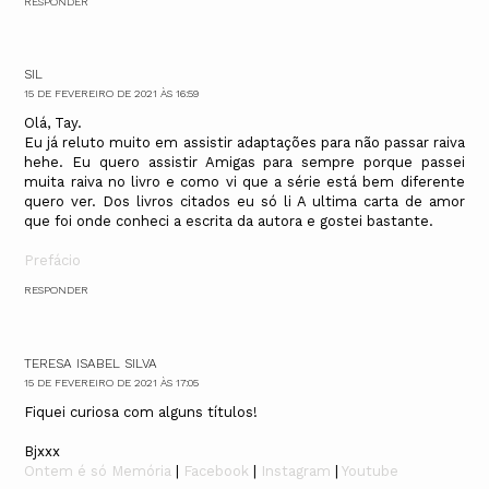
RESPONDER
SIL
15 DE FEVEREIRO DE 2021 ÀS 16:59
Olá, Tay.
Eu já reluto muito em assistir adaptações para não passar raiva
hehe. Eu quero assistir Amigas para sempre porque passei
muita raiva no livro e como vi que a série está bem diferente
quero ver. Dos livros citados eu só li A ultima carta de amor
que foi onde conheci a escrita da autora e gostei bastante.
Prefácio
RESPONDER
TERESA ISABEL SILVA
15 DE FEVEREIRO DE 2021 ÀS 17:05
Fiquei curiosa com alguns títulos!
Bjxxx
Ontem é só Memória
|
Facebook
|
Instagram
|
Youtube