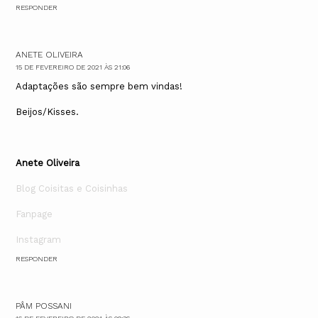
RESPONDER
ANETE OLIVEIRA
15 DE FEVEREIRO DE 2021 ÀS 21:06
Adaptações são sempre bem vindas!
Beijos/Kisses.
Anete Oliveira
Blog Coisitas e Coisinhas
Fanpage
Instagram
RESPONDER
PÂM POSSANI