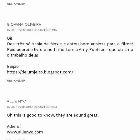
RESPONDER
GIOVANA OLIVEIRA
15 DE FEVEREIRO DE 2021 ÀS 14:16
Oi!
Dos três só sabia de Moxie e estou bem ansiosa para o filme!
Pois adorei o livro e no filme tem a Amy Poehler - que eu amo
o trabalho dela!
Beijão
https://deiumjeito.blogspot.com/
RESPONDER
ALLIE NYC
15 DE FEVEREIRO DE 2021 ÀS 15:03
Oh this is good to know, they are sound great!
Allie of
www.allienyc.com