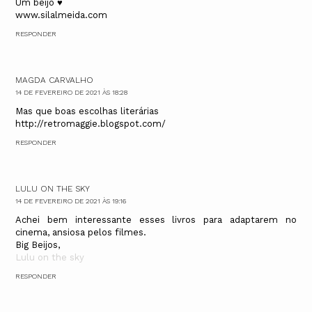
Um beijo ♥
www.silalmeida.com
RESPONDER
MAGDA CARVALHO
14 DE FEVEREIRO DE 2021 ÀS 18:28
Mas que boas escolhas literárias
http://retromaggie.blogspot.com/
RESPONDER
LULU ON THE SKY
14 DE FEVEREIRO DE 2021 ÀS 19:16
Achei bem interessante esses livros para adaptarem no
cinema, ansiosa pelos filmes.
Big Beijos,
Lulu on the sky
RESPONDER