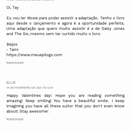
Oi, Tay
Eu vou ler Moxie para poder assistir a adaptação. Tenho o livro
aqui desde o lançamento e agora é a oportunidade perfeita.
Uma adaptação que quero muito assistir é a de Daisy Jones
and The Six, mesmo sem ter curtido muito o livro.
Beijos
- Tami
https://www.meuepilogo.com
RESPONDER
ELLIE
14 DE FEVEREIRO DE 2021 ÀS 12:51
Happy Valentines day! Hope you are reading something
amazing! Keep smiling! You have a beautiful smile. I keep
imagining you have all these suitor that you don't even know
about! Stay awesome!
RESPONDER