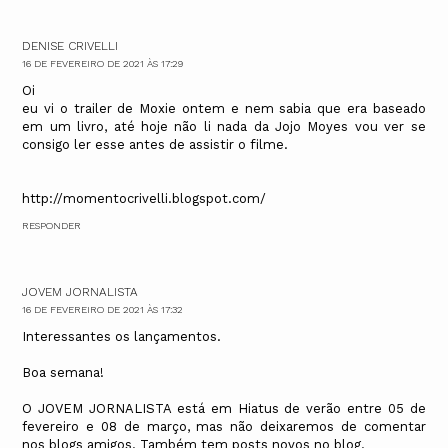
DENISE CRIVELLI
16 DE FEVEREIRO DE 2021 ÀS 17:29
Oi
eu vi o trailer de Moxie ontem e nem sabia que era baseado
em um livro, até hoje não li nada da Jojo Moyes vou ver se
consigo ler esse antes de assistir o filme.
http://momentocrivelli.blogspot.com/
RESPONDER
JOVEM JORNALISTA
16 DE FEVEREIRO DE 2021 ÀS 17:32
Interessantes os lançamentos.
Boa semana!
O JOVEM JORNALISTA está em Hiatus de verão entre 05 de
fevereiro e 08 de março, mas não deixaremos de comentar
nos blogs amigos. Também tem posts novos no blog.