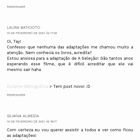
RESPONDER
LAURA BATICIOTO
14 DE FEVEREIRO DE 2021 ÀS 17:34
Oi, Tay!
Confesso que nenhuma das adaptações me chamou muito a
atenção. Nem conhecia os livros, acredita?
Estou ansiosa para a adaptação de A Seleção! São tantos anos
esperando esse filme, que é difícil acreditar que ele vai
mesmo sair haha
Estante Bibliográfica
> Tem post novo! :D
RESPONDER
SILVANA ALMEIDA
14 DE FEVEREIRO DE 2021 ÀS 18:17
Com certeza eu vou querer assistir a todos e ver como ficou
as adaptações!