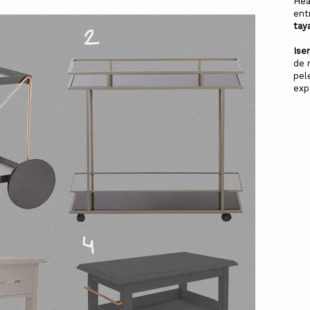
Hea
ent
tay
Ise
de 
pel
exp