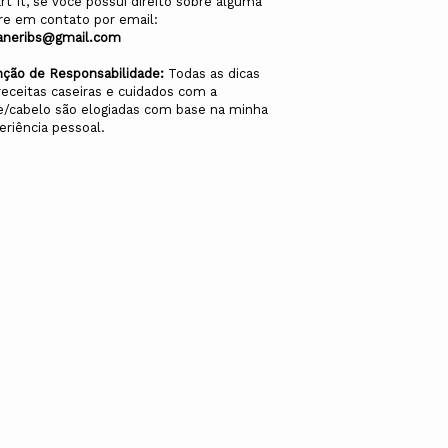
rt It, se você possui direito sobre alguma
re em contato por email:
aneribs@gmail.com
nção de Responsabilidade:
Todas as dicas
receitas caseiras e cuidados com a
e/cabelo são elogiadas com base na minha
eriência pessoal.