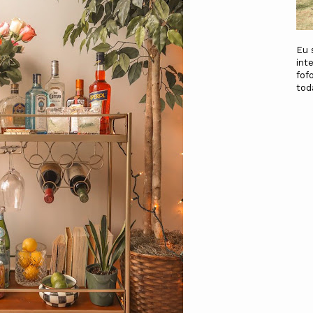
Eu 
int
fof
to