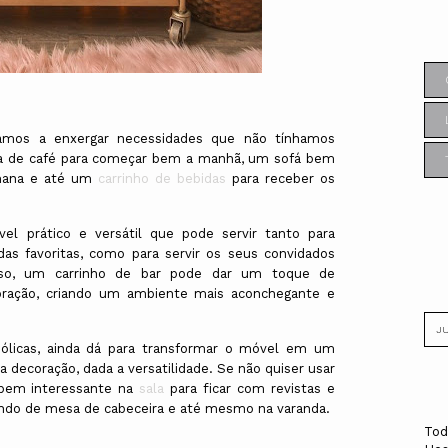
samos a enxergar necessidades que não tínhamos
a de café para começar bem a manhã, um sofá bem
emana e até um
carrinho de bebidas
para receber os
l prático e versátil que pode servir tanto para
das favoritas, como para servir os seus convidados
sso, um carrinho de bar pode dar um toque de
oração, criando um ambiente mais aconchegante e
ólicas, ainda dá para transformar o móvel em um
a decoração, dada a versatilidade. Se não quiser usar
 bem interessante na
sala
para ficar com revistas e
ndo de mesa de cabeceira e até mesmo na varanda.
Tod