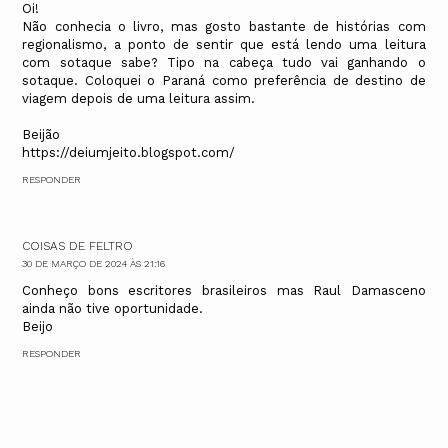
Oi!
Não conhecia o livro, mas gosto bastante de histórias com
regionalismo, a ponto de sentir que está lendo uma leitura
com sotaque sabe? Tipo na cabeça tudo vai ganhando o
sotaque. Coloquei o Paraná como preferência de destino de
viagem depois de uma leitura assim.
Beijão
https://deiumjeito.blogspot.com/
RESPONDER
COISAS DE FELTRO
30 DE MARÇO DE 2024 ÀS 21:16
Conheço bons escritores brasileiros mas Raul Damasceno
ainda não tive oportunidade.
Beijo
RESPONDER