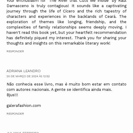
Your enthusiasm for "The River that Cuts Me Inside" by Raul
Damasceno is truly contagious! It sounds like a captivating
journey through the life of Cícero and the rich tapestry of
characters and experiences in the backlands of Ceará. The
exploration of themes like longing, friendship, and the
complexities of family relationships seems deeply moving. I
haven't read this book yet, but your heartfelt recommendation
has definitely piqued my interest. Thank you for sharing your
thoughts and insights on this remarkable literary work!
RESPONDER
ADRIANA LEANDRO
20 DE MARÇO DE 2024 ÀS 12:52
Não conhecia esse livro, mas é muito bom estar em contato
com autores nacionais. A gente se identifica ainda mais.
Bjus!!!
galerafashion.com
RESPONDER