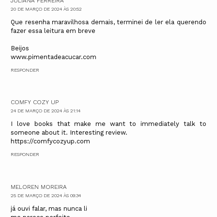
JULIANA FERREIRA
20 DE MARÇO DE 2024 ÀS 20:52
Que resenha maravilhosa demais, terminei de ler ela querendo
fazer essa leitura em breve
Beijos
www.pimentadeacucar.com
RESPONDER
COMFY COZY UP
24 DE MARÇO DE 2024 ÀS 21:14
I love books that make me want to immediately talk to
someone about it. Interesting review.
https://comfycozyup.com
RESPONDER
MELOREN MOREIRA
25 DE MARÇO DE 2024 ÀS 09:34
já ouvi falar, mas nunca li