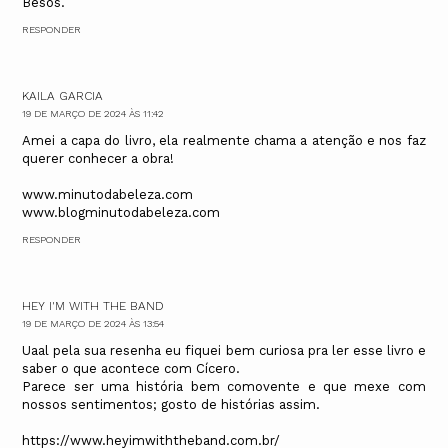
Besos.
RESPONDER
KAILA GARCIA
19 DE MARÇO DE 2024 ÀS 11:42
Amei a capa do livro, ela realmente chama a atenção e nos faz
querer conhecer a obra!
www.minutodabeleza.com
www.blogminutodabeleza.com
RESPONDER
HEY I'M WITH THE BAND
19 DE MARÇO DE 2024 ÀS 13:54
Uaal pela sua resenha eu fiquei bem curiosa pra ler esse livro e
saber o que acontece com Cícero.
Parece ser uma história bem comovente e que mexe com
nossos sentimentos; gosto de histórias assim.
https://www.heyimwiththeband.com.br/