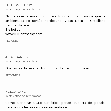
LULU ON THE SKY
18 DE MARÇO DE 2024 ÀS 11:44
Não conhecia esse livro, mas li uma obra clássica que é
ambientada no sertão nordestino: Vidas Secas - Graciliano
Ramos. Já leu?
Big beijos
www.luluonthesky.com
RESPONDER
J.P. ALEXANDER
18 DE MARÇO DE 2024 ÀS 20:02
Gracias por la reseña. Tomó nota. Te mando un beso.
RESPONDER
NOELIA CANO
19 DE MARÇO DE 2024 ÀS 06:05
Como tiene un título tan lírico, pensé que era de poesía.
Parece una lectura muy recomendable.