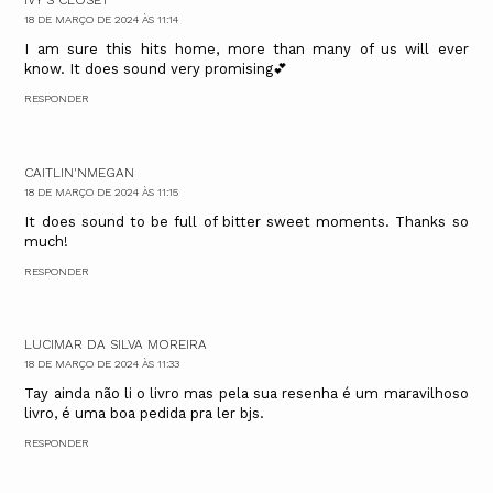
IVY'S CLOSET
18 DE MARÇO DE 2024 ÀS 11:14
I am sure this hits home, more than many of us will ever
know. It does sound very promising💕
RESPONDER
CAITLIN'NMEGAN
18 DE MARÇO DE 2024 ÀS 11:15
It does sound to be full of bitter sweet moments. Thanks so
much!
RESPONDER
LUCIMAR DA SILVA MOREIRA
18 DE MARÇO DE 2024 ÀS 11:33
Tay ainda não li o livro mas pela sua resenha é um maravilhoso
livro, é uma boa pedida pra ler bjs.
RESPONDER