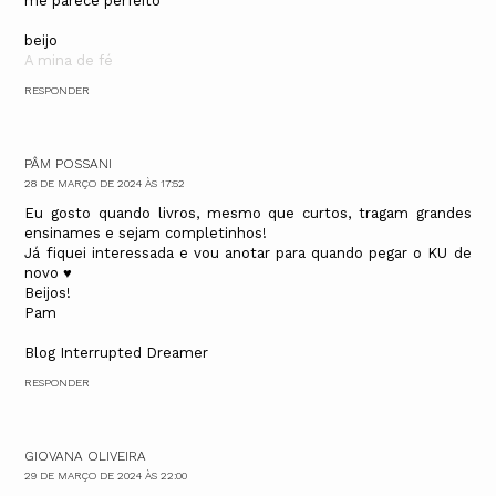
me parece perfeito
beijo
A mina de fé
RESPONDER
PÂM POSSANI
28 DE MARÇO DE 2024 ÀS 17:52
Eu gosto quando livros, mesmo que curtos, tragam grandes
ensinames e sejam completinhos!
Já fiquei interessada e vou anotar para quando pegar o KU de
novo ♥
Beijos!
Pam
Blog Interrupted Dreamer
RESPONDER
GIOVANA OLIVEIRA
29 DE MARÇO DE 2024 ÀS 22:00