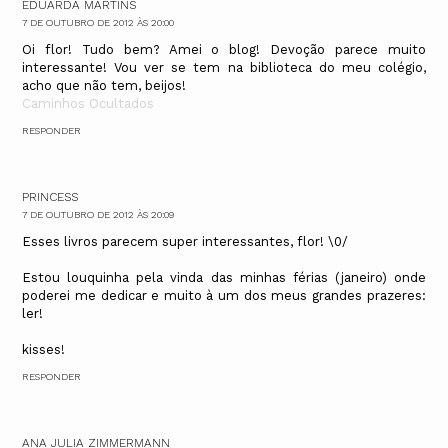
EDUARDA MARTINS
7 DE OUTUBRO DE 2012 ÀS 20:00
Oi flor! Tudo bem? Amei o blog! Devoção parece muito
interessante! Vou ver se tem na biblioteca do meu colégio,
acho que não tem, beijos!
Caminhos Ocultados
RESPONDER
PRINCESS
7 DE OUTUBRO DE 2012 ÀS 20:09
Esses livros parecem super interessantes, flor! \0/
Estou louquinha pela vinda das minhas férias (janeiro) onde
poderei me dedicar e muito à um dos meus grandes prazeres:
ler!
kisses!
RESPONDER
ANA JULIA ZIMMERMANN