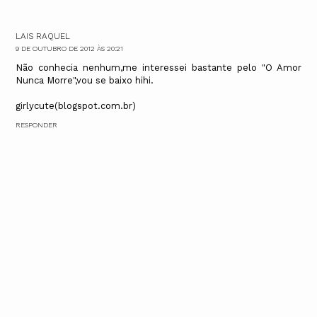
LAIS RAQUEL
9 DE OUTUBRO DE 2012 ÀS 20:21
Não conhecia nenhum,me interessei bastante pelo "O Amor
Nunca Morre",vou se baixo hihi.
girlycute(blogspot.com.br)
RESPONDER