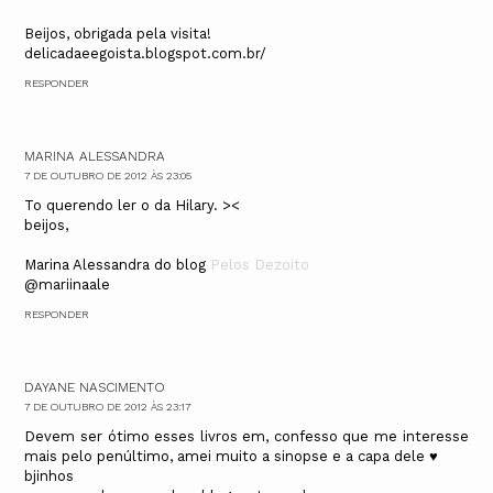
Beijos, obrigada pela visita!
delicadaeegoista.blogspot.com.br/
RESPONDER
MARINA ALESSANDRA
7 DE OUTUBRO DE 2012 ÀS 23:05
To querendo ler o da Hilary. ><
beijos,
Marina Alessandra do blog
Pelos Dezoito
@mariinaale
RESPONDER
DAYANE NASCIMENTO
7 DE OUTUBRO DE 2012 ÀS 23:17
Devem ser ótimo esses livros em, confesso que me interesse
mais pelo penúltimo, amei muito a sinopse e a capa dele ♥
bjinhos