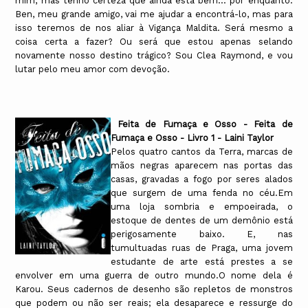
mim, mas tenho certeza que ainda está bem… por enquanto.
Ben, meu grande amigo, vai me ajudar a encontrá-lo, mas para
isso teremos de nos aliar à Vigança Maldita. Será mesmo a
coisa certa a fazer? Ou será que estou apenas selando
novamente nosso destino trágico? Sou Clea Raymond, e vou
lutar pelo meu amor com devoção.
Feita de Fumaça e Osso - Feita de
Fumaça e Osso - Livro 1 - Laini Taylor
Pelos quatro cantos da Terra, marcas de
mãos negras aparecem nas portas das
casas, gravadas a fogo por seres alados
que surgem de uma fenda no céu.Em
uma loja sombria e empoeirada, o
estoque de dentes de um demônio está
perigosamente baixo. E, nas
tumultuadas ruas de Praga, uma jovem
estudante de arte está prestes a se
envolver em uma guerra de outro mundo.O nome dela é
Karou. Seus cadernos de desenho são repletos de monstros
que podem ou não ser reais; ela desaparece e ressurge do