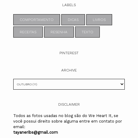
LABELS
COMPORTAMENTO
DICAS
LIVROS
RECEITAS
RESENHA
TEXTO
PINTEREST
ARCHIVE
DISCLAIMER
Todos as fotos usadas no blog são do We Heart It, se
você possui direito sobre alguma entre em contato por
email:
tayaneribs@gmail.com