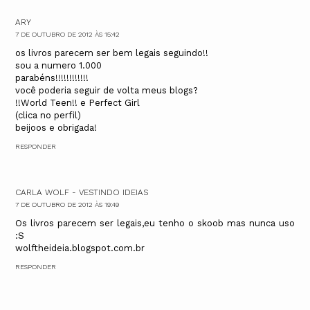
ARY
7 DE OUTUBRO DE 2012 ÀS 15:42
os livros parecem ser bem legais seguindo!!
sou a numero 1.000
parabéns!!!!!!!!!!!!
você poderia seguir de volta meus blogs?
!!World Teen!! e Perfect Girl
(clica no perfil)
beijoos e obrigada!
RESPONDER
CARLA WOLF - VESTINDO IDEIAS
7 DE OUTUBRO DE 2012 ÀS 19:49
Os livros parecem ser legais,eu tenho o skoob mas nunca uso
:S
wolftheideia.blogspot.com.br
RESPONDER