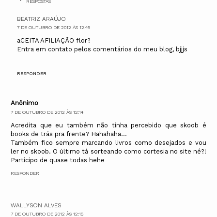
RESPOSTAS
BEATRIZ ARAÚJO
7 DE OUTUBRO DE 2012 ÀS 12:45
aCEITA AFILIAÇÃO flor?
Entra em contato pelos comentários do meu blog, bjjjs
RESPONDER
Anônimo
7 DE OUTUBRO DE 2012 ÀS 12:14
Acredita que eu também não tinha percebido que skoob é
books de trás pra frente? Hahahaha...
Também fico sempre marcando livros como desejados e vou
ler no skoob. O último tá sorteando como cortesia no site né?!
Participo de quase todas hehe
RESPONDER
WALLYSON ALVES
7 DE OUTUBRO DE 2012 ÀS 12:15