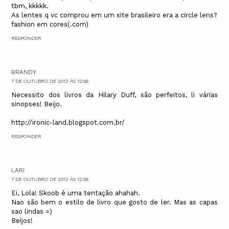
tbm, kkkkk.
As lentes q vc comprou em um site brasileiro era a circle lens?
fashion em cores(.com)
RESPONDER
BRANDY
7 DE OUTUBRO DE 2012 ÀS 12:56
Necessito dos livros da Hilary Duff, são perfeitos, li várias
sinopses! Beijo.
http://ironic-land.blogspot.com.br/
RESPONDER
LARI
7 DE OUTUBRO DE 2012 ÀS 12:56
Ei, Lola! Skoob é uma tentação ahahah.
Nao são bem o estilo de livro que gosto de ler. Mas as capas
sao lindas =)
Beijos!