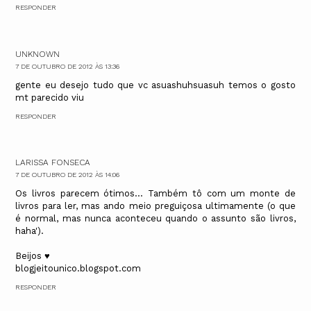
RESPONDER
UNKNOWN
7 DE OUTUBRO DE 2012 ÀS 13:36
gente eu desejo tudo que vc asuashuhsuasuh temos o gosto
mt parecido viu
RESPONDER
LARISSA FONSECA
7 DE OUTUBRO DE 2012 ÀS 14:06
Os livros parecem ótimos... Também tô com um monte de
livros para ler, mas ando meio preguiçosa ultimamente (o que
é normal, mas nunca aconteceu quando o assunto são livros,
haha').
Beijos ♥
blogjeitounico.blogspot.com
RESPONDER