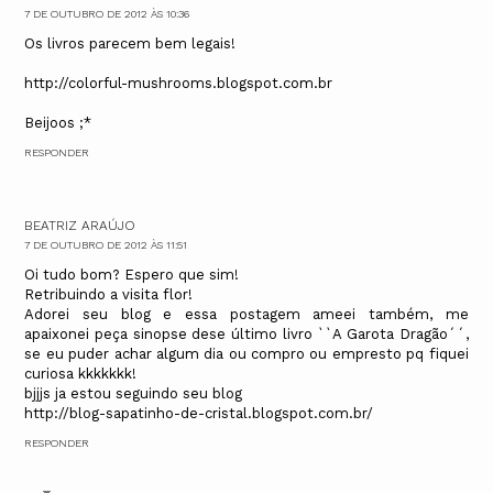
7 DE OUTUBRO DE 2012 ÀS 10:36
Os livros parecem bem legais!
http://colorful-mushrooms.blogspot.com.br
Beijoos ;*
RESPONDER
BEATRIZ ARAÚJO
7 DE OUTUBRO DE 2012 ÀS 11:51
Oi tudo bom? Espero que sim!
Retribuindo a visita flor!
Adorei seu blog e essa postagem ameei também, me
apaixonei peça sinopse dese último livro ``A Garota Dragão´´,
se eu puder achar algum dia ou compro ou empresto pq fiquei
curiosa kkkkkkk!
bjjjs ja estou seguindo seu blog
http://blog-sapatinho-de-cristal.blogspot.com.br/
RESPONDER