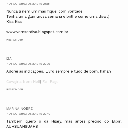
7 DE OUTUBRO DE 2012 ÀS 21:58
Nunca li nem um,mas fiquei com vontade
Tenha uma glamurosa semana e brilhe como uma diva :)
Kiss Kiss
www.vemserdiva.blogspot.com.br
RESPONDER
IZA
7 DE OUTUBRO DE 2012 ÀS 22:39
Adorei as indicações. Livro sempre é tudo de bom! hahah
Cowgirls from Hell
|
Fan Page
RESPONDER
MARINA NOBRE
7 DE OUTUBRO DE 2012 ÀS 22:40
Também quero o da Hilary, mas antes preciso do Elixir!
AUHSUAHSUAHS