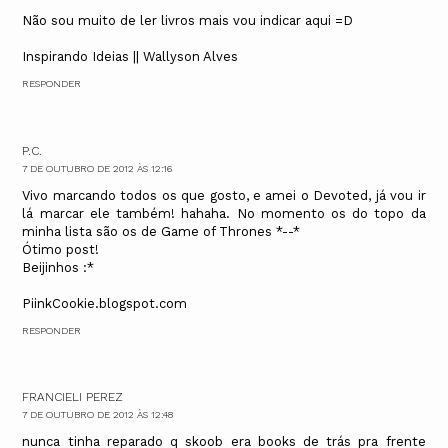
Não sou muito de ler livros mais vou indicar aqui =D
Inspirando Ideias || Wallyson Alves
RESPONDER
P.C.
7 DE OUTUBRO DE 2012 ÀS 12:16
Vivo marcando todos os que gosto, e amei o Devoted, já vou ir
lá marcar ele também! hahaha. No momento os do topo da
minha lista são os de Game of Thrones *--*
Ótimo post!
Beijinhos :*
PiinkCookie.blogspot.com
RESPONDER
FRANCIELI PEREZ
7 DE OUTUBRO DE 2012 ÀS 12:48
nunca tinha reparado q skoob era books de trás pra frente