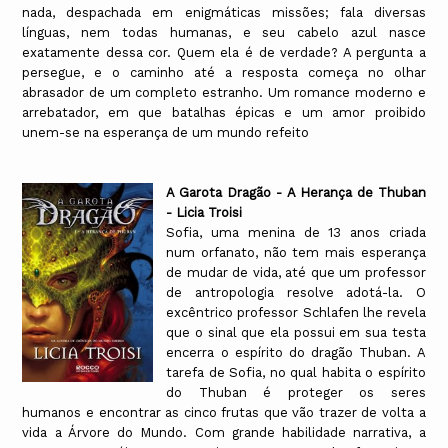
nada, despachada em enigmáticas missões; fala diversas
línguas, nem todas humanas, e seu cabelo azul nasce
exatamente dessa cor. Quem ela é de verdade? A pergunta a
persegue, e o caminho até a resposta começa no olhar
abrasador de um completo estranho. Um romance moderno e
arrebatador, em que batalhas épicas e um amor proibido
unem-se na esperança de um mundo refeito
A Garota Dragão - A Herança de Thuban
- Licia Troisi
Sofia, uma menina de 13 anos criada
num orfanato, não tem mais esperança
de mudar de vida, até que um professor
de antropologia resolve adotá-la. O
excêntrico professor Schlafen lhe revela
que o sinal que ela possui em sua testa
encerra o espírito do dragão Thuban. A
tarefa de Sofia, no qual habita o espírito
do Thuban é proteger os seres
humanos e encontrar as cinco frutas que vão trazer de volta a
vida a Árvore do Mundo. Com grande habilidade narrativa, a