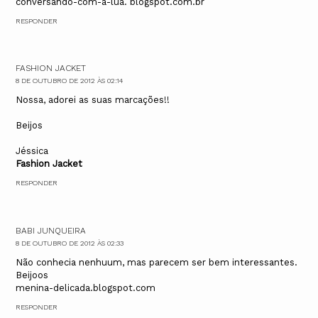
conversando-com-a-lua. blogspot.com.br
RESPONDER
FASHION JACKET
8 DE OUTUBRO DE 2012 ÀS 02:14
Nossa, adorei as suas marcações!!
Beijos
Jéssica
Fashion Jacket
RESPONDER
BABI JUNQUEIRA
8 DE OUTUBRO DE 2012 ÀS 02:33
Não conhecia nenhuum, mas parecem ser bem interessantes.
Beijoos
menina-delicada.blogspot.com
RESPONDER