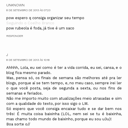
UNKNOWN
8 DE SETEMBRO DE 2013 ÀS 07:23
pow espero q consiga organizar seu tempo
Seguindo o Coelho Branco
pow rubeola é foda, já tive é um saco
RESPONDER
J
8 DE SETEMBRO DE 2013 ÀS 10:18
Ahhhh, Lola, eu sei como é ter a vida corrida, eu sei, cansa, e o
blog fica mesmo parado.
Mas, pensa só, os finais de semana são melhores até pra ler
blogs, porque aí se tem tempo, e, no meu caso, sempre irei ler
o que você posta, seja de segunda a sexta, ou nos fins de
semanas e feriados.
Não me importo muito com atualizações meio atrasadas e sim
com a qualidade do texto, por isso sigo o LM.
Só espero que você consiga encaixar tudo e se dar bem nos
três! É muita coisa baixinha (LOL, nem sei se tu é baixinha,
mas chamo todo mundo de baixinho, porque eu sou u3u)!
Boa sorte o//