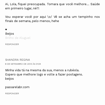
Ai, Lola, fiquei preocupada. Tomara que você melhore... Saúde
em primeiro lugar, né?!
Vou esperar você por aqui \o/ Vê se acha um tempinho nos
finais de semana, pelo menos, hehe
♥
Beijos
Brilho de Aluguel
RESPONDER
SHANDRA REGINA
8 DE SETEMBRO DE 2013 ÀS 01:04
Minha vida tá na mesma da sua, menos a rubéola.
Espero que melhore logo e volte a fazer postagens.
beijos
passarelabr.com
RESPONDER