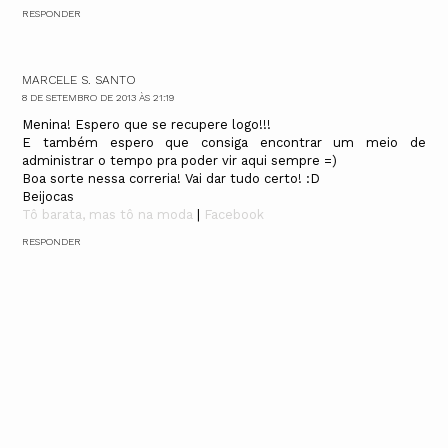
RESPONDER
MARCELE S. SANTO
8 DE SETEMBRO DE 2013 ÀS 21:19
Menina! Espero que se recupere logo!!!
E também espero que consiga encontrar um meio de
administrar o tempo pra poder vir aqui sempre =)
Boa sorte nessa correria! Vai dar tudo certo! :D
Beijocas
Tô barata, mas tô na moda
|
Facebook
RESPONDER