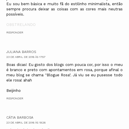
Eu sou bem básica e muito fã do estilinho minimalista, então
sempre procura deixar as coisas com as cores mais neutras
possíveis.
OBSTRELANDO
RESPONDER
JULIANA BARROS
23 DE ABRIL DE 2016 ÀS 17:57
Boas dicas! Eu gosto dos blogs com pouca cor, por isso o meu
é branco e preto com apontamentos em rosa, porque afinal o
meu blog se chama "Blogue Rosa". Já viu se eu pusesse todo
ele rosa! ahah
Beijinho
RESPONDER
CÁTIA BARBOSA
23 DE ABRIL DE 2016 ÀS 19:26