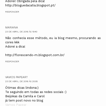
Adorei! Obrigada pela dica!
http://bloguedacatia.blogspot.pt/
RESPONDER
MARIANA
23 DE ABRIL DE 2016 ÀS 19:40
Não conhecia esse método, eu ia blog mesmo, procurando as
cores kkk
Adorei a dica!
http://florescendo-m.blogspot.com.br/
RESPONDER
VAMOS PAPEAR?
23 DE ABRIL DE 2016 ÀS 20:05
Ótimas dicas lindona:)
Te seguindo em todas as redes sociais :)
Beijokas da Camila e Carol
já tem post novo no blog
Vamos Papear