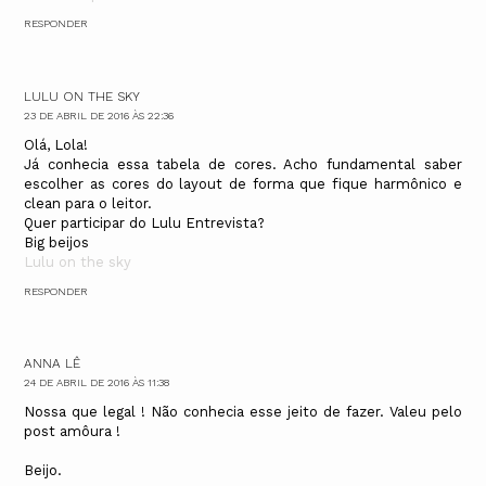
RESPONDER
LULU ON THE SKY
23 DE ABRIL DE 2016 ÀS 22:36
Olá, Lola!
Já conhecia essa tabela de cores. Acho fundamental saber
escolher as cores do layout de forma que fique harmônico e
clean para o leitor.
Quer participar do Lulu Entrevista?
Big beijos
Lulu on the sky
RESPONDER
ANNA LÊ
24 DE ABRIL DE 2016 ÀS 11:38
Nossa que legal ! Não conhecia esse jeito de fazer. Valeu pelo
post amôura !
Beijo.