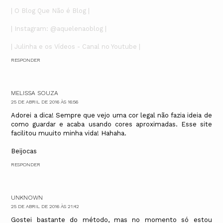
| O Blog Que Não é Blog |
| Instagram: @aquelenaoblog |
| Julinha e os Vídeos - Canal no Youtube |
RESPONDER
MELISSA SOUZA
25 DE ABRIL DE 2016 ÀS 16:56
Adorei a dica! Sempre que vejo uma cor legal não fazia ideia de
como guardar e acaba usando cores aproximadas. Esse site
facilitou muuito minha vida! Hahaha.
Beijocas
RESPONDER
UNKNOWN
25 DE ABRIL DE 2016 ÀS 21:42
Gostei bastante do método, mas no momento só estou