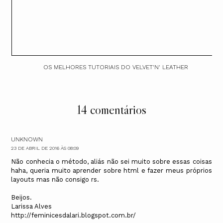
OS MELHORES TUTORIAIS DO VELVET'N' LEATHER
14 comentários
UNKNOWN
23 DE ABRIL DE 2016 ÀS 08:09
Não conhecia o método, aliás não sei muito sobre essas coisas
haha, queria muito aprender sobre html e fazer meus próprios
layouts mas não consigo rs.
Beijos.
Larissa Alves
http://feminicesdalari.blogspot.com.br/