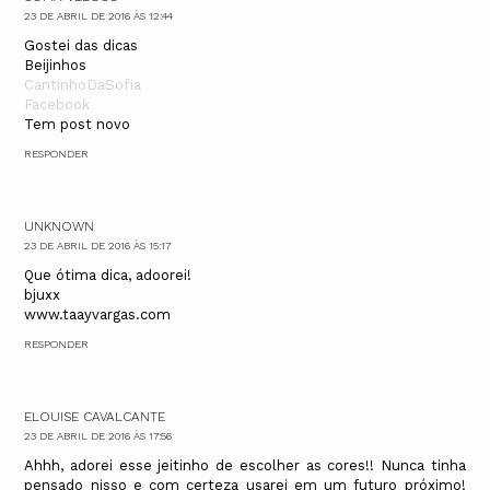
23 DE ABRIL DE 2016 ÀS 12:44
Gostei das dicas
Beijinhos
CantinhoDaSofia
Facebook
Tem post novo
RESPONDER
UNKNOWN
23 DE ABRIL DE 2016 ÀS 15:17
Que ótima dica, adoorei!
bjuxx
www.taayvargas.com
RESPONDER
ELOUISE CAVALCANTE
23 DE ABRIL DE 2016 ÀS 17:56
Ahhh, adorei esse jeitinho de escolher as cores!! Nunca tinha
pensado nisso e com certeza usarei em um futuro próximo!