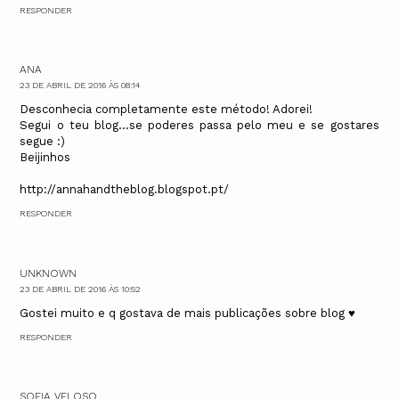
RESPONDER
ANA
23 DE ABRIL DE 2016 ÀS 08:14
Desconhecia completamente este método! Adorei!
Segui o teu blog...se poderes passa pelo meu e se gostares
segue :)
Beijinhos
http://annahandtheblog.blogspot.pt/
RESPONDER
UNKNOWN
23 DE ABRIL DE 2016 ÀS 10:52
Gostei muito e q gostava de mais publicações sobre blog ♥
RESPONDER
SOFIA VELOSO