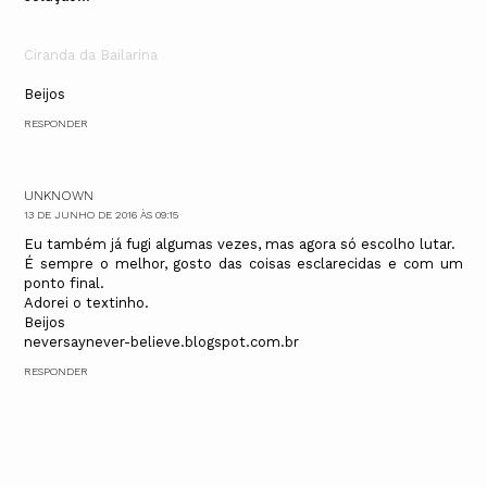
Ciranda da Bailarina
Beijos
RESPONDER
UNKNOWN
13 DE JUNHO DE 2016 ÀS 09:15
Eu também já fugi algumas vezes, mas agora só escolho lutar.
É sempre o melhor, gosto das coisas esclarecidas e com um
ponto final.
Adorei o textinho.
Beijos
neversaynever-believe.blogspot.com.br
RESPONDER