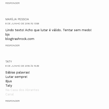
RESPONDER
MARÍLIA PESSOA
8 DE JUNHO DE 2016 ÀS 13:58
Lindo texto! Acho que lutar é válido. Tentar sem medo!
bjs
blogtrashrock.com
RESPONDER
TATY
8 DE JUNHO DE 2016 ÀS 15:39
Sábias palavras!
Lutar sempre!
Bjus
Taty
Na Casa dos Abrantes
Canal
RESPONDER