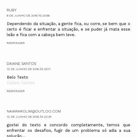
RUBY
8 DE JUNHO DE 2016 ÀS 20:56
Dependendo da situação, a gente fica, ou corre, se bem que o
certo é ficar e enfrentar a situação, e se puder já mata esse
leão e fica com a cabeça bem leve.
RESPONDER
DAIANE SANTOS
12 DE JUNHO DE 2016 ÀS 20:11
Belo Texto
Daiane Santos
RESPONDER
NAIARAROLIM@OUTLOO.COM
12 DE JUNHO DE 2016 ÀS 22:34
gostei do texto e concordo completamente, temos que
enfrentar os desafios, fugir de um problema só adia a sua
solução...