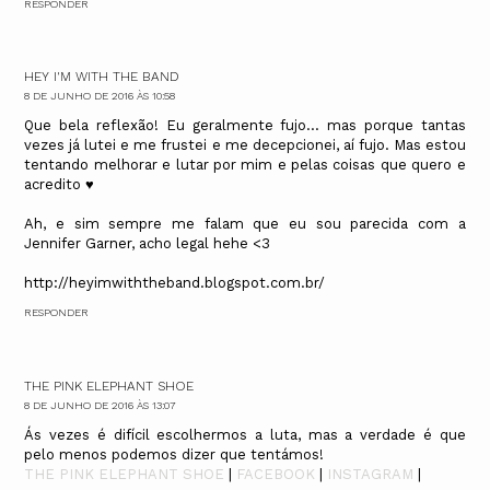
RESPONDER
HEY I'M WITH THE BAND
8 DE JUNHO DE 2016 ÀS 10:58
Que bela reflexão! Eu geralmente fujo... mas porque tantas
vezes já lutei e me frustei e me decepcionei, aí fujo. Mas estou
tentando melhorar e lutar por mim e pelas coisas que quero e
acredito ♥
Ah, e sim sempre me falam que eu sou parecida com a
Jennifer Garner, acho legal hehe <3
http://heyimwiththeband.blogspot.com.br/
RESPONDER
THE PINK ELEPHANT SHOE
8 DE JUNHO DE 2016 ÀS 13:07
Ás vezes é difícil escolhermos a luta, mas a verdade é que
pelo menos podemos dizer que tentámos!
THE PINK ELEPHANT SHOE
|
FACEBOOK
|
INSTAGRAM
|