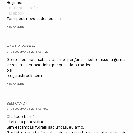
Beijinhos
CantinhoDaSofia
Facebook
Tem post novo todos os dias
RESPONDER
MARÍLIA PESSOA
21 DE JULHO DE 2016 ÀS 11:23
Gente, eu não sabia!! Já me perguntei sobre isso algumas
vezes, mas nunca tinha pesquisado o motivo!
bjs
blogtrashrock.com
RESPONDER
BEM CANDY
21 DE JULHO DE 2016 ÀS 14:03
Olá tudo bem?
Obrigada pela visita.
Sim estampas florais são lindas, eu amo.
Gostei do post não sabia dessa kkkkkk casamento arranjado