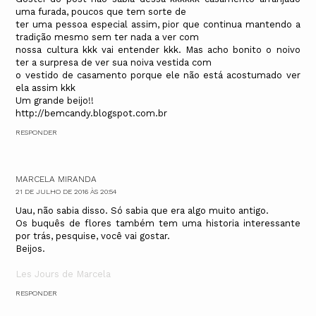
uma furada, poucos que tem sorte de
ter uma pessoa especial assim, pior que continua mantendo a
tradição mesmo sem ter nada a ver com
nossa cultura kkk vai entender kkk. Mas acho bonito o noivo
ter a surpresa de ver sua noiva vestida com
o vestido de casamento porque ele não está acostumado ver
ela assim kkk
Um grande beijo!!
http://bemcandy.blogspot.com.br
RESPONDER
MARCELA MIRANDA
21 DE JULHO DE 2016 ÀS 20:54
Uau, não sabia disso. Só sabia que era algo muito antigo.
Os buquês de flores também tem uma historia interessante
por trás, pesquise, você vai gostar.
Beijos.
Les Jours de Marcela
RESPONDER