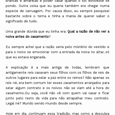
brancas e amarelas e poder casar quando o sol estivesse se
pondo. Outra coisa que eu queria também era chegar numa
especie de carruagem. Por causa disso, eu sempre pesquisei
bastante sobre o tema e tinha a mania de querer saber o
significado de tudo.
Uma grande dúvida que eu tinha era:
Qual a razão de não ver a
noiva antes do casamento
?
Eu sempre achei que a razão seria pelo mistério do vestido e
para o noivo se emocionar com a entrada da noiva no altar, só
que eu estava enganada.
A explicação é a mais antiga de todas, lembram que
antigamente reis casavam seus filhos com os filhos de reis de
outros lugares para selar a paz entre os reinos? Não apenas os
reis né, era bem comum ter esses casamentos arranjados para
selar algum contrato e os noivos não se viam até a hora do
casamento.Ou seja, você não vê com quem vai casar e ficar
junto pelo resto da vida para não atrapalhar meu contrato.
Legal né? Mundo sendo mundo desde sempre.
Hoje em dia, continuam essa tradição, mas como a desculpa