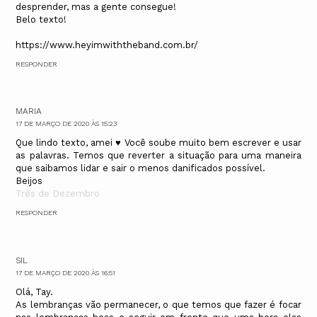
desprender, mas a gente consegue!
Belo texto!
https://www.heyimwiththeband.com.br/
RESPONDER
MARIA
17 DE MARÇO DE 2020 ÀS 15:23
Que lindo texto, amei ♥ Você soube muito bem escrever e usar
as palavras. Temos que reverter a situação para uma maneira
que saibamos lidar e sair o menos danificados possível.
Beijos
Três de Dezembro
RESPONDER
SIL
17 DE MARÇO DE 2020 ÀS 16:51
Olá, Tay.
As lembranças vão permanecer, o que temos que fazer é focar