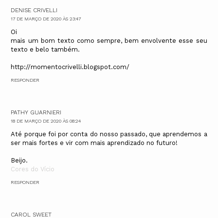
DENISE CRIVELLI
17 DE MARÇO DE 2020 ÀS 23:47
Oi
mais um bom texto como sempre, bem envolvente esse seu
texto e belo também.
http://momentocrivelli.blogspot.com/
RESPONDER
PATHY GUARNIERI
18 DE MARÇO DE 2020 ÀS 08:24
Até porque foi por conta do nosso passado, que aprendemos a
ser mais fortes e vir com mais aprendizado no futuro!
Beijo.
Cores do Vício
RESPONDER
CAROL SWEET