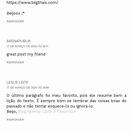
https://www.biigthais.com/
Beijoos ;*
RESPONDER
ARENAPUBLIK
17 DE MARÇO DE 2020 ÀS 19:11
great post my friend
RESPONDER
LESLIE LEITE
17 DE MARÇO DE 2020 ÀS 19:49
O último parágrafo foi meu favorito, pois ele resume bem a
lição do texto. É sempre bom se lembrar das coisas boas do
passado e não tentar esquece-lo ou ignora-lo.
Beijo,
Blog Apenas Leite e Pimenta ♥
RESPONDER