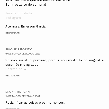
Texto incrível e que me ensinou bastante.
Bom restante de semana!
Jovem Jornalista
Instagram
Até mais, Emerson Garcia
RESPONDER
SIMONE BENVINDO
19 DE MARÇO DE 2020 ÀS 08:53
Só não assisti o primeiro, porque sou muito fã do original e
esse não me agradou
Charme-se
♡
RESPONDER
BRUNA MORGAN
19 DE MARÇO DE 2020 ÀS 15:04
Resignificar as coisas e os momentos!