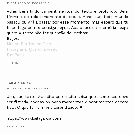
18 DE MARÇO DE 2020 ÀS 13:16
Achei bem lindo os sentimentos do texto e profundo. Bem
término de relacionamento doloroso. Acho que todo mundo
passou ou virá a passar por esse momento, mas espero que tu
fique logo bem e consiga seguir. Aos poucos a memória apaga
quem a gente não faz questão de lembrar.
Beijos,
Mundo Perdido da Carol
Instagram: @carolinsweet
Fan Page
RESPONDER
KAILA GARCIA
18 DE MARÇO DE 2020 ÀS 14:33
Uau, que texto. Acredito que muita coisa que aconteceu deve
ser filtrada, apenas os bons momentos e sentimentos devem
ficar. O que foi ruim vira aprendizado! ❤
https://www.kailagarcia.com
RESPONDER