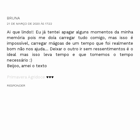
BRUNA
21 DE MARÇO DE 2020 ÀS 17:22
Ai que lindo!! Eu já tentei apagar alguns momentos da minha
memória pois me doía carregar tudo comigo, mas isso é
impossível, carregar mágoas de um tempo que foi realmente
bom não nos ajuda... Deixar o outro ir sem ressentimentos é o
ideal mas isso leva tempo e que tomemos o tempo
necessário :)
Beijoo, amei o texto
Primavera Agridoce
♥️♥️♥️
RESPONDER