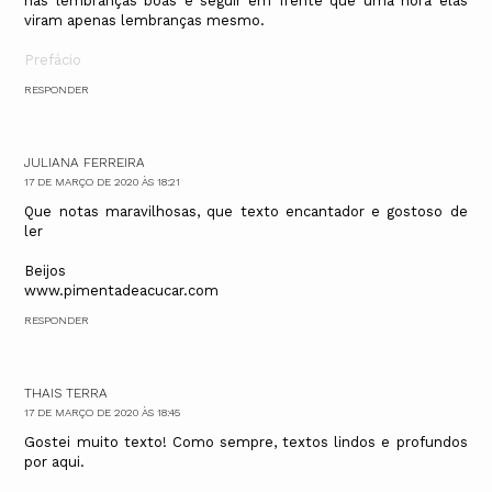
nas lembranças boas e seguir em frente que uma hora elas
viram apenas lembranças mesmo.
Prefácio
RESPONDER
JULIANA FERREIRA
17 DE MARÇO DE 2020 ÀS 18:21
Que notas maravilhosas, que texto encantador e gostoso de
ler
Beijos
www.pimentadeacucar.com
RESPONDER
THAIS TERRA
17 DE MARÇO DE 2020 ÀS 18:45
Gostei muito texto! Como sempre, textos lindos e profundos
por aqui.