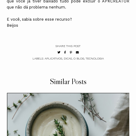
que você já tiver baixado tudo pode excluir o APKCREATOR
que não dá problema nenhum.
E você, sabia sobre esse recurso?
Beijos
SHARE THIS POST
LABELS:
APLICATIVOS
,
DICAS
,
O BLOG
,
TECNOLOGIA
Similar Posts