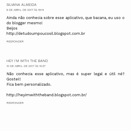
SILVANA ALMEIDA
9 DE ABRIL DE 2017 ÀS 19:14
Ainda não conhecia sobre esse aplicativo, que bacana, eu uso o
do blogger mesmo!
Beijos
http://detudoumpoucosil.blogspot.com.br
RESPONDER
HEY I'M WITH THE BAND
10 DE ABRIL DE 2017 ÀS 10:37
Não conhecia esse aplicativo, mas é super legal e útil né?
Gostei!!
Fica bem personalizado.
http://heyimwiththeband.blogspot.com.br/
RESPONDER