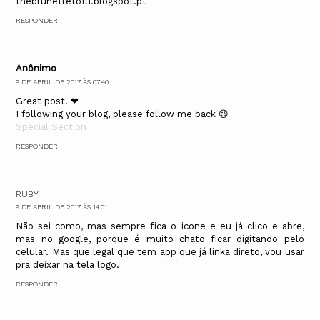
thebrunettetofu.blogspot.pt
RESPONDER
Anônimo
9 DE ABRIL DE 2017 ÀS 07:40
Great post. ❤
I following your blog, please follow me back 😉
Special Section
RESPONDER
RUBY
9 DE ABRIL DE 2017 ÀS 14:01
Não sei como, mas sempre fica o icone e eu já clico e abre,
mas no google, porque é muito chato ficar digitando pelo
celular. Mas que legal que tem app que já linka direto, vou usar
pra deixar na tela logo.
RESPONDER