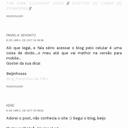
THE PINK ELEPHANT SHOE
//
SORTEIO DE CABAZ DE
PRIMAVERA
//
RESPONDER
PAMELA SENSATO
8 DE ABRIL DE 2017 ÀS 09:36
Aiii que legal, e fala sério acessar o blog pelo celular é uma
coisa de doido...o meu até que vai melhor na versão para
mobile..
Gostei da sua dica!
Beijinhosss
Blog Resenhas da Pâm
RESPONDER
KÉKÉ
8 DE ABRIL DE 2017 ÀS 09:52
Adorei o post, não conhecia o site :) Segui o blog, beijo