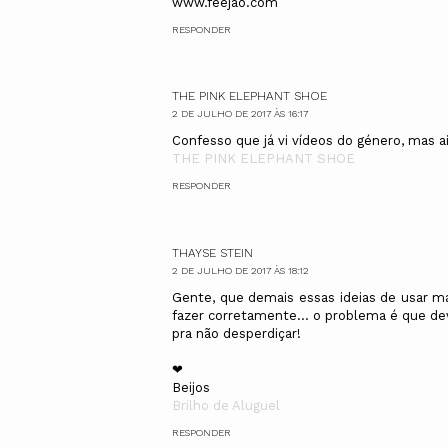
www.feejao.com
RESPONDER
THE PINK ELEPHANT SHOE
2 DE JULHO DE 2017 ÀS 16:17
Confesso que já vi vídeos do género, mas a
THE PINK ELEPHANT SHOE
RESPONDER
THAYSE STEIN
2 DE JULHO DE 2017 ÀS 18:12
Gente, que demais essas ideias de usar m
fazer corretamente... o problema é que de
pra não desperdiçar!
❤
Beijos
Brilho de Aluguel
RESPONDER