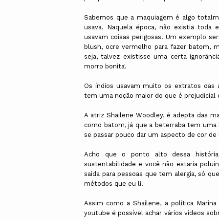
Sabemos que a maquiagem é algo totalmen
usava. Naquela época, não existia toda
usavam coisas perigosas. Um exemplo ser
blush, ocre vermelho para fazer batom, ma
seja, talvez existisse uma certa ignorân
morro bonita'.
Os índios usavam muito os extratos das 
tem uma noção maior do que é prejudicial
A atriz Shailene Woodley, é adepta das ma
como batom, já que a beterraba tem uma b
se passar pouco dar um aspecto de cor d
Acho que o ponto alto dessa históri
sustentabilidade e você não estaria polu
saída para pessoas que tem alergia, só que
métodos que eu li.
Assim como a Shailene, a política Marina
youtube é possível achar vários vídeos s