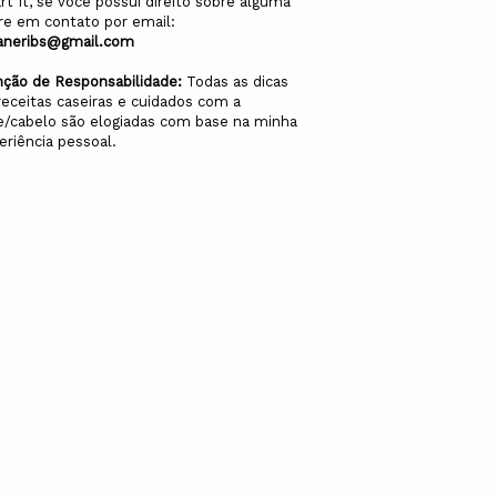
rt It, se você possui direito sobre alguma
re em contato por email:
aneribs@gmail.com
nção de Responsabilidade:
Todas as dicas
receitas caseiras e cuidados com a
e/cabelo são elogiadas com base na minha
eriência pessoal.