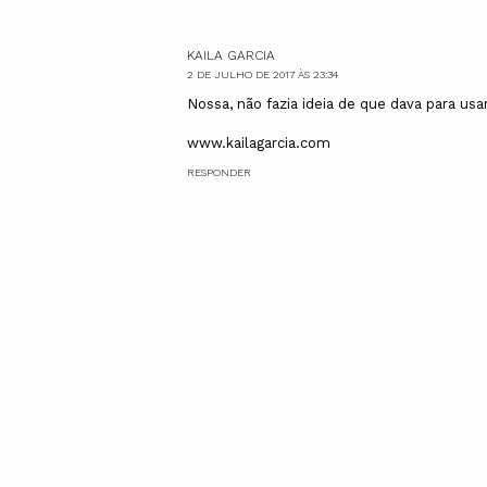
KAILA GARCIA
2 DE JULHO DE 2017 ÀS 23:34
Nossa, não fazia ideia de que dava para u
www.kailagarcia.com
RESPONDER