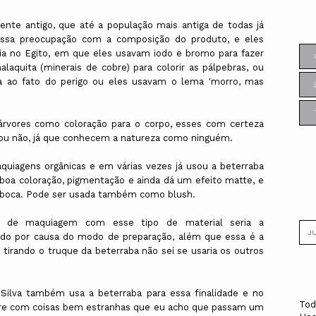
te antigo, que até a população mais antiga de todas já
 essa preocupação com a composição do produto, e eles
ia no Egito, em que eles usavam iodo e bromo para fazer
laquita (minerais de cobre) para colorir as pálpebras, ou
cia ao fato do perigo ou eles usavam o lema 'morro, mas
árvores como coloração para o corpo, esses com certeza
 ou não, já que conhecem a natureza como ninguém.
quiagens orgânicas e em várias vezes já usou a beterraba
oa coloração, pigmentação e ainda dá um efeito matte, e
e boca. Pode ser usada também como blush.
a de maquiagem com esse tipo de material seria a
indo por causa do modo de preparação, além que essa é a
 tirando o truque da beterraba não sei se usaria os outros
 Silva também usa a beterraba para essa finalidade e no
Tod
obre com coisas bem estranhas que eu acho que passam um