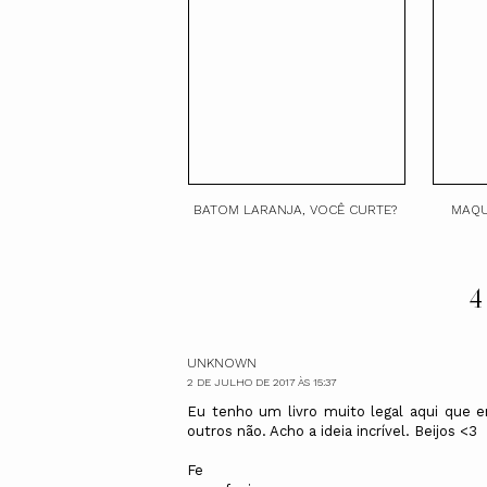
BATOM LARANJA, VOCÊ CURTE?
MAQU
4
UNKNOWN
2 DE JULHO DE 2017 ÀS 15:37
Eu tenho um livro muito legal aqui que e
outros não. Acho a ideia incrível. Beijos <3
Fe