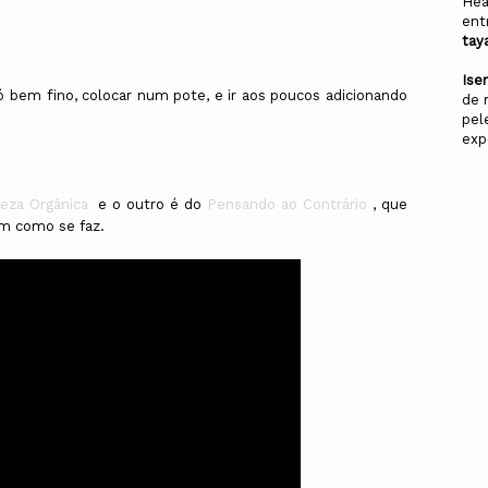
Hea
ent
tay
Ise
ó bem fino, colocar num pote, e ir aos poucos adicionando
de 
pel
exp
eza Orgânica
e o outro é do
Pensando ao Contrário
, que
em como se faz.