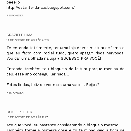
beeeijo
http://estante-da-ale.blogspot.com/
RESPONDER
GRAZIELE LIMA
14 DE AGOSTO DE 2021 ÀS 23:30
Te entendo totalmente, ter uma loja é uma mistura de "amo o
que eu faço" com "odiei tudo, quero apagar" risos nervosos.
Vou dar uma olhada na loja ♥ SUCESSO PRA VOCÊ!
Entendo também teu bloqueio de leitura porque menina do
céu, esse ano consegui ler nada...
Fotos lindas, feliz de ver mais uma vacina! Beijo :*
RESPONDER
PAM LEPLETIER
15 DE AGOSTO DE 2021 ÀS 11:47
Até que você leu bastante considerando o bloqueio mesmo.
Também tomei a primeira dose e to feliz não vejo a hora de