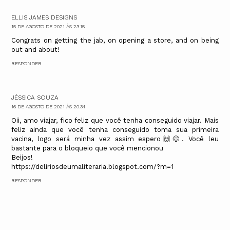
ELLIS JAMES DESIGNS
15 DE AGOSTO DE 2021 ÀS 23:15
Congrats on getting the jab, on opening a store, and on being
out and about!
RESPONDER
JÉSSICA SOUZA
16 DE AGOSTO DE 2021 ÀS 20:34
Oii, amo viajar, fico feliz que você tenha conseguido viajar. Mais
feliz ainda que você tenha conseguido toma sua primeira
vacina, logo será minha vez assim espero🙌😊. Você leu
bastante para o bloqueio que você mencionou
Beijos!
https://deliriosdeumaliteraria.blogspot.com/?m=1
RESPONDER