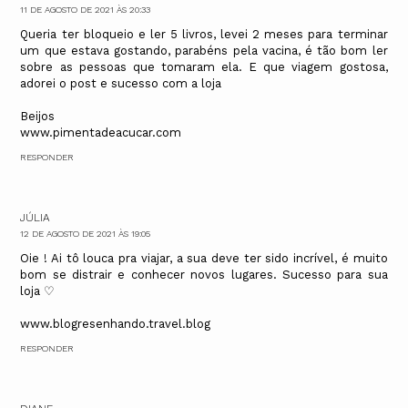
11 DE AGOSTO DE 2021 ÀS 20:33
Queria ter bloqueio e ler 5 livros, levei 2 meses para terminar
um que estava gostando, parabéns pela vacina, é tão bom ler
sobre as pessoas que tomaram ela. E que viagem gostosa,
adorei o post e sucesso com a loja
Beijos
www.pimentadeacucar.com
RESPONDER
JÚLIA
12 DE AGOSTO DE 2021 ÀS 19:05
Oie ! Ai tô louca pra viajar, a sua deve ter sido incrível, é muito
bom se distrair e conhecer novos lugares. Sucesso para sua
loja ♡
www.blogresenhando.travel.blog
RESPONDER