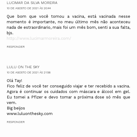
LUCIMAR DA SILVA MOREIRA
10 DE AGOSTO DE 2021 ÀS 20:44
Que bom que você tomou a vacina, está vacinada nesse
momento é importante, no meu último mês não aconteceu
nada de estraordinario, mais foi um mês bom, senti a sua falta,
bjs.
http://www.lucimarmoreira.com/
RESPONDER
LULU ON THE SKY
10 DE AGOSTO DE 2021 ÀS 21:56
Olá Tay!
Fico feliz de você ter conseguido viajar e ter recebido a vacina.
Agora é continuar os cuidados com máscara e álcool em gel.
Eu tomei a Pfizer e devo tomar a próxima dose só mês que
vem.
Big beijos
www.luluonthesky.com
RESPONDER