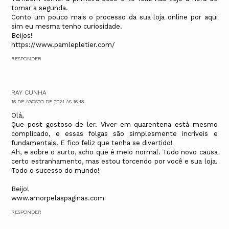
tomar a segunda.
Conto um pouco mais o processo da sua loja online por aqui
sim eu mesma tenho curiosidade.
Beijos!
https://www.pamlepletier.com/
RESPONDER
RAY CUNHA
15 DE AGOSTO DE 2021 ÀS 16:48
Olá,
Que post gostoso de ler. Viver em quarentena está mesmo
complicado, e essas folgas são simplesmente incríveis e
fundamentais. E fico feliz que tenha se divertido!
Ah, e sobre o surto, acho que é meio normal. Tudo novo causa
certo estranhamento, mas estou torcendo por você e sua loja.
Todo o sucesso do mundo!
Beijo!
www.amorpelaspaginas.com
RESPONDER