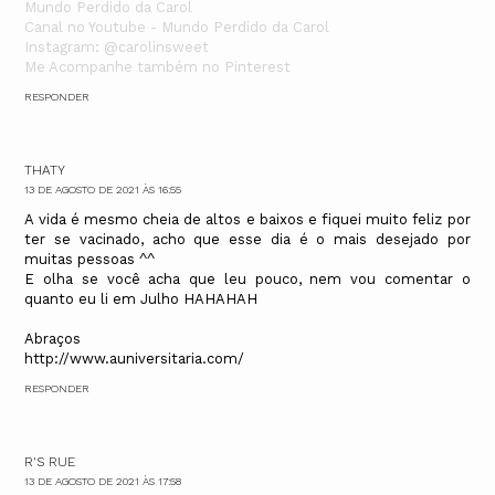
Mundo Perdido da Carol
Canal no Youtube - Mundo Perdido da Carol
Instagram: @carolinsweet
Me Acompanhe também no Pinterest
RESPONDER
THATY
13 DE AGOSTO DE 2021 ÀS 16:55
A vida é mesmo cheia de altos e baixos e fiquei muito feliz por
ter se vacinado, acho que esse dia é o mais desejado por
muitas pessoas ^^
E olha se você acha que leu pouco, nem vou comentar o
quanto eu li em Julho HAHAHAH
Abraços
http://www.auniversitaria.com/
RESPONDER
R'S RUE
13 DE AGOSTO DE 2021 ÀS 17:58