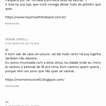
Parabéns por ter tomada a primeira dose da vacina!! :)
E boa na sua loja, que você consiga deixar tudo do jeitinho que
quer.
https://www.heyimwiththeband.com.br/
RESPONDER
DENISE CRIVELLI
10 DE AGOSTO DE 2021 ÀS 15:30
Oi
é bom sair de casa um pouco, vai dar tudo certo na sua loginha
também não desiste.
Eu estou imunizada com a dose única, na cidade onde eu moro
já vacinou o pessoal de 18 pra cima, bom vacinou quem queria ,
porque tem um povo que não quer se vacinar.
https://momentocrivelli.blogspot.com/
RESPONDER
SIL