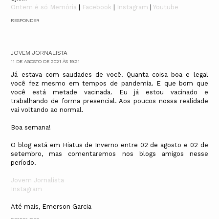
Ontem é só Memória
|
Facebook
|
Instagram
|
Youtube
RESPONDER
JOVEM JORNALISTA
11 DE AGOSTO DE 2021 ÀS 19:21
Já estava com saudades de você. Quanta coisa boa e legal
você fez mesmo em tempos de pandemia. E que bom que
você está metade vacinada. Eu já estou vacinado e
trabalhando de forma presencial. Aos poucos nossa realidade
vai voltando ao normal.
Boa semana!
O blog está em Hiatus de Inverno entre 02 de agosto e 02 de
setembro, mas comentaremos nos blogs amigos nesse
período.
Jovem Jornalista
Instagram
Até mais, Emerson Garcia