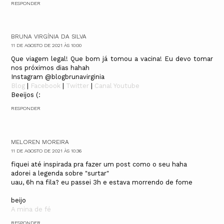
RESPONDER
BRUNA VIRGÍNIA DA SILVA
11 DE AGOSTO DE 2021 ÀS 10:00
Que viagem legal! Que bom já tomou a vacina! Eu devo tomar
nos próximos dias hahah
Instagram @blogbrunavirginia
Blog
|
Facebook
|
Twitter
|
Canal Youtube
Beeijos (:
RESPONDER
MELOREN MOREIRA
11 DE AGOSTO DE 2021 ÀS 10:36
fiquei até inspirada pra fazer um post como o seu haha
adorei a legenda sobre "surtar"
uau, 6h na fila? eu passei 3h e estava morrendo de fome
beijo
A mina de fé
RESPONDER