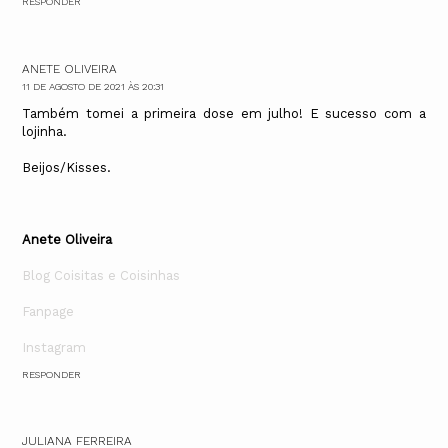
RESPONDER
ANETE OLIVEIRA
11 DE AGOSTO DE 2021 ÀS 20:31
Também tomei a primeira dose em julho! E sucesso com a
lojinha.
Beijos/Kisses.
Anete Oliveira
Blog Coisitas e Coisinhas
Fanpage
Instagram
RESPONDER
JULIANA FERREIRA