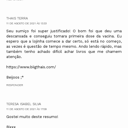
THAIS TERRA
11 DE AGOSTO DE 2021 ÀS 13:33
Seu sumiço foi super justificado! O bom foi que deu uma
descansada e conseguiu tomara primeira dose da vacina. Eu
espero que a lojinha comece a dar certo, só está no começo,
as vezes é questão de tempo mesmo. Ando lendo rápido, mas
também tenho achado difícil achar livros que me chamem
atenção.
https://www.biigthais.com/
Beijoos ;*
RESPONDER
TERESA ISABEL SILVA
11 DE AGOSTO DE 2021 ÀS 17:09
Gostei muito deste resumo!
Bjxxx