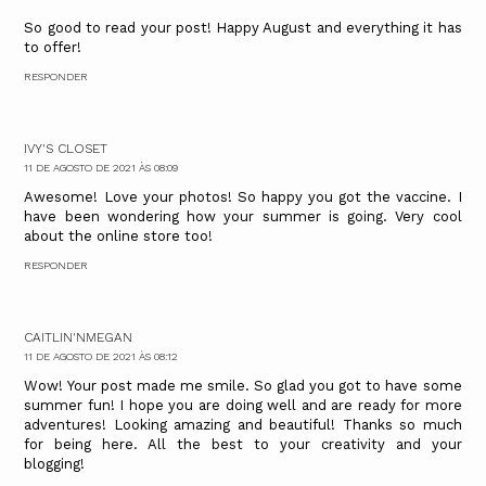
So good to read your post! Happy August and everything it has
to offer!
RESPONDER
IVY'S CLOSET
11 DE AGOSTO DE 2021 ÀS 08:09
Awesome! Love your photos! So happy you got the vaccine. I
have been wondering how your summer is going. Very cool
about the online store too!
RESPONDER
CAITLIN'NMEGAN
11 DE AGOSTO DE 2021 ÀS 08:12
Wow! Your post made me smile. So glad you got to have some
summer fun! I hope you are doing well and are ready for more
adventures! Looking amazing and beautiful! Thanks so much
for being here. All the best to your creativity and your
blogging!