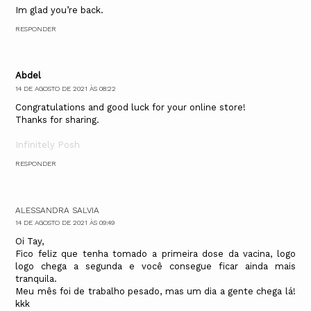
Im glad you’re back.
RESPONDER
Abdel
14 DE AGOSTO DE 2021 ÀS 08:22
Congratulations and good luck for your online store!
Thanks for sharing.
Infinitely Posh
RESPONDER
ALESSANDRA SALVIA
14 DE AGOSTO DE 2021 ÀS 09:49
Oi Tay,
Fico feliz que tenha tomado a primeira dose da vacina, logo
logo chega a segunda e você consegue ficar ainda mais
tranquila.
Meu mês foi de trabalho pesado, mas um dia a gente chega lá!
kkk