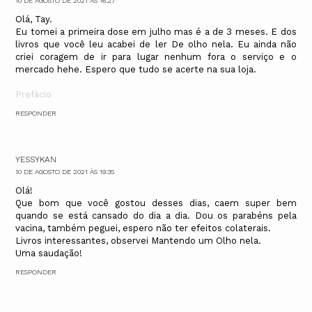
10 DE AGOSTO DE 2021 ÀS 16:27
Olá, Tay.
Eu tomei a primeira dose em julho mas é a de 3 meses. E dos
livros que você leu acabei de ler De olho nela. Eu ainda não
criei coragem de ir para lugar nenhum fora o serviço e o
mercado hehe. Espero que tudo se acerte na sua loja.
Prefácio
RESPONDER
YESSYKAN
10 DE AGOSTO DE 2021 ÀS 19:35
Olá!
Que bom que você gostou desses dias, caem super bem
quando se está cansado do dia a dia. Dou os parabéns pela
vacina, também peguei, espero não ter efeitos colaterais.
Livros interessantes, observei Mantendo um Olho nela.
Uma saudação!
RESPONDER