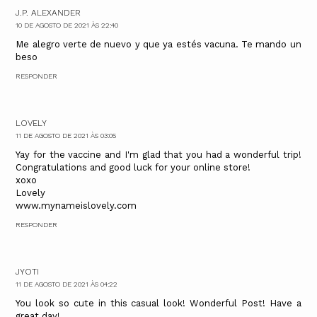
J.P. ALEXANDER
10 DE AGOSTO DE 2021 ÀS 22:40
Me alegro verte de nuevo y que ya estés vacuna. Te mando un
beso
RESPONDER
LOVELY
11 DE AGOSTO DE 2021 ÀS 03:05
Yay for the vaccine and I'm glad that you had a wonderful trip!
Congratulations and good luck for your online store!
xoxo
Lovely
www.mynameislovely.com
RESPONDER
JYOTI
11 DE AGOSTO DE 2021 ÀS 04:22
You look so cute in this casual look! Wonderful Post! Have a
great day!