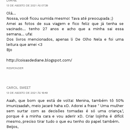
DIANE
13 DE AGOSTO DE 2021 ÀS 07:39
Olá...
Nossa, você ficou sumida mesmo! Tava até preocupada ;)
Amei as fotos de sua viagem e fico feliz que já tenha se
vacinado... tenho 27 anos e acho que a minha sai essa
semana... ufa!
Dos livros mencionados, apenas li De Olho Nela e foi uma
leitura que amei <3
Bjo
http://coisasdediane.blogspot.com/
RESPONDER
CAROL SWEET
13 DE AGOSTO DE 2021 ÀS 16:49
Aaah, que bom que está de volta! Menina, também tô 50%
imunizaadah, meio jacaré haha xD. Adorei a frase " Uma mulher
sem surtar com as decisões tomadas é só uma criança.",
porque é a minha cara e vou aderir xD. Criar lojinha é difícil
mesmo, preciso tirar tudo o que eu tenho do papel também.
Beijos,