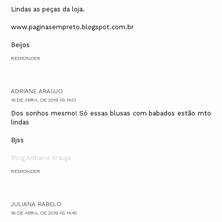
Lindas as peças da loja.
www.paginasempreto.blogspot.com.br
Beijos
RESPONDER
ADRIANE ARAUJO
16 DE ABRIL DE 2019 ÀS 14:01
Dos sonhos mesmo! Só essas blusas com babados estão mto
lindas
Bjss
Blog Adriane Araujo
RESPONDER
JULIANA RABELO
16 DE ABRIL DE 2019 ÀS 14:45