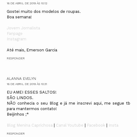
16 DE ABRIL DE 2019 ÀS 10:12
Gostei muito dos modelos de roupas.
Boa semana!
Jovem Jornalista
Fanpage
Instagram
Até mais, Emerson Garcia
RESPONDER
ALANNA EVELYN
16 DE ABRIL DE 2019 ÀS 10:31
EU AMEI ESSES SALTOS!
SÃO LINDOS.
NÃO conhecia o seu Blog e já me inscrevi aqui, me segue tb
para mantermos contato!
Beijinhos ;*
Blog Menina Caprichosa
|
Canal Youtube
|
Facebook
|
Insta
RESPONDER