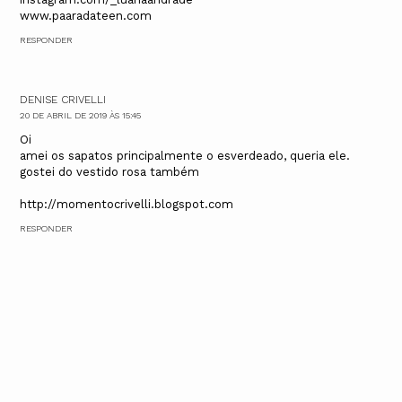
www.paaradateen.com
RESPONDER
DENISE CRIVELLI
20 DE ABRIL DE 2019 ÀS 15:45
Oi
amei os sapatos principalmente o esverdeado, queria ele.
gostei do vestido rosa também
http://momentocrivelli.blogspot.com
RESPONDER