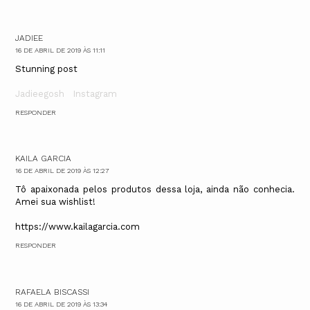
JADIEE
16 DE ABRIL DE 2019 ÀS 11:11
Stunning post
Jadieegosh
Instagram
RESPONDER
KAILA GARCIA
16 DE ABRIL DE 2019 ÀS 12:27
Tô apaixonada pelos produtos dessa loja, ainda não conhecia.
Amei sua wishlist!
https://www.kailagarcia.com
RESPONDER
RAFAELA BISCASSI
16 DE ABRIL DE 2019 ÀS 13:34