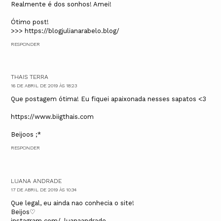
Realmente é dos sonhos! Amei!
Ótimo post!
>>> https://blogjulianarabelo.blog/
RESPONDER
THAIS TERRA
16 DE ABRIL DE 2019 ÀS 18:23
Que postagem ótima! Eu fiquei apaixonada nesses sapatos <3
https://www.biigthais.com
Beijoos ;*
RESPONDER
LUANA ANDRADE
17 DE ABRIL DE 2019 ÀS 10:34
Que legal, eu ainda nao conhecia o site!
Beijos♡
instagram.com/_luanaandrade