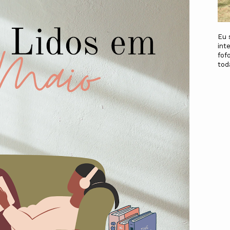
Eu 
int
fof
to