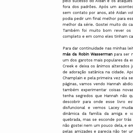
pelo sucesso do Aidan e os ataques
fora dos padrões. Após um acontec
sem contato por anos, até Aidan vo
podia pedir um final melhor para es
melhor da série. Gostei muito do c
Também foi muito bom rever os o
completo e em como eles tinham car
Para dar continuidade nas minhas leit
más da Robin Wasserman
para ser m
um dos garotos mais populares da e
Creek e deixa os ânimos alterados j
de adoração satânica na cidade. A
Champlain e pela primeira vez ela s
páginas, vamos vendo Hannah abdica
também experimentar coisas novas,
tenha segredos que Hannah não que
descobrir para onde esse livro e
disfuncional e vemos Lacey mud
dinâmica da família da amiga e 
quebrada, mas se esconde por trás
não gostei nem um pouco dela, e em 
pelas amizades e parecia não ter 