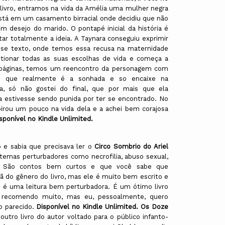
ivro, entramos na vida da Amélia uma mulher negra
está em um casamento birracial onde decidiu que não
 desejo do marido. O pontapé inicial da história é
itar totalmente a ideia. A Taynara conseguiu exprimir
esse texto, onde temos essa recusa na maternidade
tionar todas as suas escolhas de vida e começa a
 páginas, temos um reencontro da personagem com
ão que realmente é a sonhada e so encaixe na
a, só não gostei do final, que por mais que ela
la estivesse sendo punida por ter se encontrado. No
nspirou um pouco na vida dela e a achei bem corajosa
sponível no Kindle Unlimited.
 e sabia que precisava ler o
Circo Sombrio do Ariel
temas perturbadores como necrofilia, abuso sexual,
s. São contos bem curtos e que você sabe que
 do gênero do livro, mas ele é muito bem escrito e
 é uma leitura bem perturbadora. É um ótimo livro
recomendo muito, mas eu, pessoalmente, quero
ro parecido.
Disponível no Kindle Unlimited.
Os Doze
outro livro do autor voltado para o público infanto-