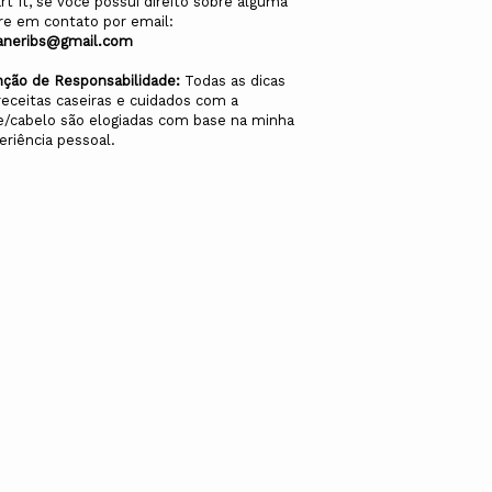
rt It, se você possui direito sobre alguma
re em contato por email:
aneribs@gmail.com
nção de Responsabilidade:
Todas as dicas
receitas caseiras e cuidados com a
e/cabelo são elogiadas com base na minha
eriência pessoal.