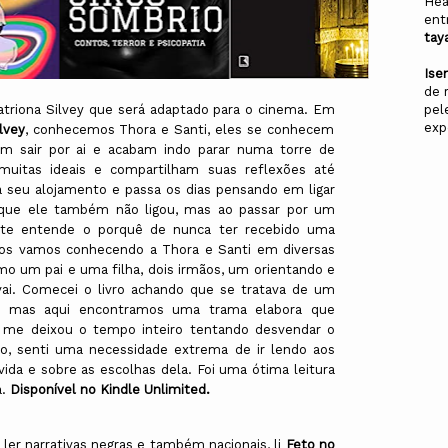
Hea
ent
tay
Ise
de 
pel
triona Silvey que será adaptado para o cinema. Em
exp
lvey
, conhecemos Thora e Santi, eles se conhecem
m sair por ai e acabam indo parar numa torre de
 muitas ideais e compartilham suas reflexões até
a seu alojamento e passa os dias pensando em ligar
 que ele também não ligou, mas ao passar por um
nte entende o porquê de nunca ter recebido uma
ulos vamos conhecendo a Thora e Santi em diversas
o um pai e uma filha, dois irmãos, um orientando e
 vai. Comecei o livro achando que se tratava de um
s, mas aqui encontramos uma trama elabora que
a e me deixou o tempo inteiro tentando desvendar o
ro, senti uma necessidade extrema de ir lendo aos
ida e sobre as escolhas dela. Foi uma ótima leitura
a.
Disponível no Kindle Unlimited.
er narrativas negras e também nacionais, li
Feto no