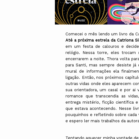
Comecei o mês lendo um livro da Ca
Até a próxima estrela da Catriona Si
em um festa de calouros e decide
relógio. Nessa torre, eles trocam
encerrarem a noite. Thora volta par
para Santi, mas sempre desiste já
mural de informações ela finalme
ligação. Então, nos próximos capít
outras vidas onde eles aparecem com
sua orientadora, um casal e por ai
romance que transcendia as vida
entrega mistério, ficção científic
que estava acontecendo. Nesse liv
pouquinhos e refletindo sobre cada v
e espero ler mais trabalhos da autor
Tentando aquecer minha vontade de l