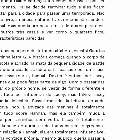
 que a Hailee começou a receber por isso e por ser
imento, Hailee decide terminar tudo e eles ficam
ltar para a cidade para passar uma temporada. Não
se livro, amei esse último livro, mesmo não sendo o
asal, mas queria um pouco mais de drama para eles.
utros três casais e ver como o quarteto ficou
acterísticas parecidas.
uras pela primeira letra do alfabeto, escolhi
Garotas
inha letra G. A história começa quando o corpo de
scola é achado na mata da pequena cidade de Battle
á que a cidade acredita estar passado por uma fase
pós essa morte, Hannah Dexter é notada por Lacey
ente que pode fazer parte de algo. Com o passar das
r do próprio nome, se vestir de forma diferente e
 tudo por influência de Lacey, mas talvez Lacey
ria descobrir. Passei metade da leitura tentando
stava indo, a amizade das meninas é totalmente
ar tudo sobre Hannah, mas ela também muda a
vai por caminhos sem volta. Lacey é totalmente
 da pose de durona e de todos os seus segredos e
relação a Hannah, ela era totalmente influenciável
uma vontade própria, mesmo quando queria passar a