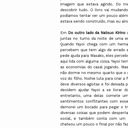
imagem que estava agindo. Do mei
descobrir tudo. O livro vai mudand
podíamos tentar ver um pouco além.
estava sendo construído, mas eu ain
Em
Do outro lado da Natsuo Kirino
c
juntas no turno da noite de uma e
Quando Yayoi chega com um hemat
percebem que tem algo de errado 
pede ajuda para Masako, eles perceb
aqui lida com alguma coisa. Yayoi t
as economias do casal jogando. M
não dorme no mesmo quarto que o m
voz do filho. Yoshie luta para criar 
deve diversos agiotas e foi deixada 
decidem ajudar Yayoi a se livrar 
entretanto, uma delas comete um
sentimentos conflitantes com esse
demorei um bocado para pegar o tr
diversas coisas que podem despertar 
social, e também conta com um 
chateou um pouco o final por não faz