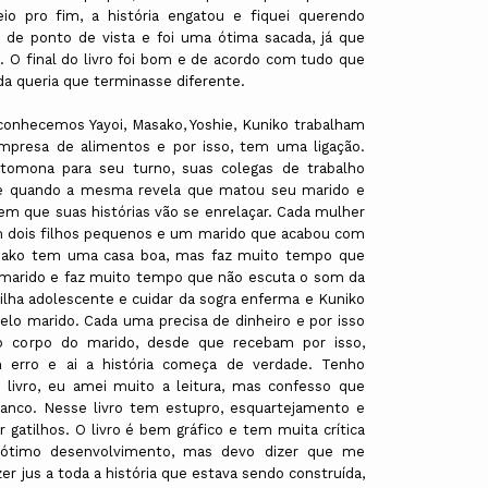
o pro fim, a história engatou e fiquei querendo
o de ponto de vista e foi uma ótima sacada, já que
 O final do livro foi bom e de acordo com tudo que
da queria que terminasse diferente.
onhecemos Yayoi, Masako, Yoshie, Kuniko trabalham
mpresa de alimentos e por isso, tem uma ligação.
omona para seu turno, suas colegas de trabalho
e quando a mesma revela que matou seu marido e
em que suas histórias vão se enrelaçar. Cada mulher
em dois filhos pequenos e um marido que acabou com
asako tem uma casa boa, mas faz muito tempo que
arido e faz muito tempo que não escuta o som da
a filha adolescente e cuidar da sogra enferma e Kuniko
pelo marido. Cada uma precisa de dinheiro e por isso
do corpo do marido, desde que recebam por isso,
 erro e ai a história começa de verdade. Tenho
 livro, eu amei muito a leitura, mas confesso que
anco. Nesse livro tem estupro, esquartejamento e
gatilhos. O livro é bem gráfico e tem muita crítica
ótimo desenvolvimento, mas devo dizer que me
er jus a toda a história que estava sendo construída,