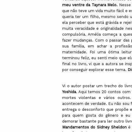
meu ventre da Taynara Melo.
Nesse l
que não teve um vida muito fácil e 
queria ter um filho, mesmo sendo um
ela perceber que está grávida e reje
muita veracidade e originalidade n
compulsória. Amélia começa a ques
fazer mudanças. Com o passar das
sua família, em achar a profiss
maternidade. Foi uma ótima leitur
terminou feliz, eu senti meio que e
final no livro, vi que a autora se i
por conseguir explorar esse tema.
Di
Vi o autor postar um trecho do livro
Yoshida
. Aqui temos 20 contos com 
mortes violentas e vários outro
acontecem de verdade. Eu não sou fã
entrega o desconforto que propõe e
para quem gosta do gênero e eu 
demorar bastante para ler outro liv
Mandamentos do Sidney Sheldon
é 