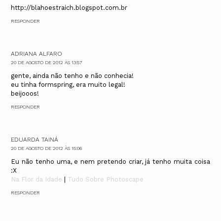
http://blahoestraich.blogspot.com.br
RESPONDER
ADRIANA ALFARO
20 DE AGOSTO DE 2012 ÀS 13:57
gente, ainda não tenho e não conhecia!
eu tinha formspring, era muito legal!
beijooos!
RESPONDER
EDUARDA TAINÁ
20 DE AGOSTO DE 2012 ÀS 15:06
Eu não tenho uma, e nem pretendo criar, já tenho muita coisa
:X
Na Flor da Idade
|
Tudo Sobre Photoscape
RESPONDER