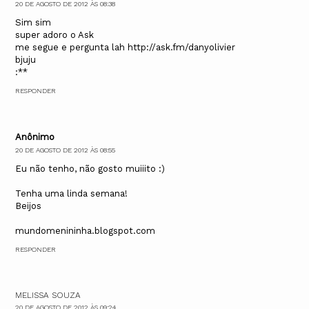
20 DE AGOSTO DE 2012 ÀS 08:38
Sim sim
super adoro o Ask
me segue e pergunta lah http://ask.fm/danyolivier
bjuju
:**
RESPONDER
Anônimo
20 DE AGOSTO DE 2012 ÀS 08:55
Eu não tenho, não gosto muiiito :)
Tenha uma linda semana!
Beijos
mundomenininha.blogspot.com
RESPONDER
MELISSA SOUZA
20 DE AGOSTO DE 2012 ÀS 09:24