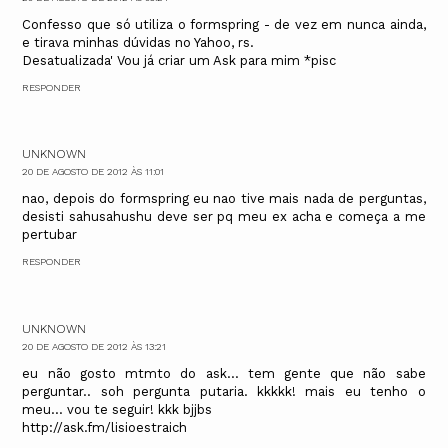
Confesso que só utiliza o formspring - de vez em nunca ainda,
e tirava minhas dúvidas no Yahoo, rs.
Desatualizada' Vou já criar um Ask para mim *pisc
RESPONDER
UNKNOWN
20 DE AGOSTO DE 2012 ÀS 11:01
nao, depois do formspring eu nao tive mais nada de perguntas,
desisti sahusahushu deve ser pq meu ex acha e começa a me
pertubar
RESPONDER
UNKNOWN
20 DE AGOSTO DE 2012 ÀS 13:21
eu não gosto mtmto do ask... tem gente que não sabe
perguntar.. soh pergunta putaria. kkkkk! mais eu tenho o
meu... vou te seguir! kkk bjjbs
http://ask.fm/lisioestraich