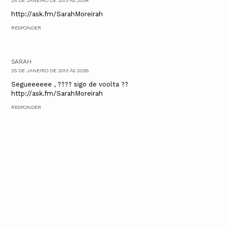
25 DE JANEIRO DE 2013 ÀS 20:54
http://ask.fm/SarahMoreirah
RESPONDER
SARAH
25 DE JANEIRO DE 2013 ÀS 20:55
Segueeeeee , ???? sigo de voolta ??
http://ask.fm/SarahMoreirah
RESPONDER