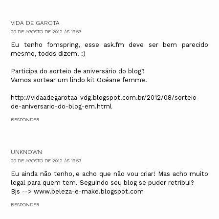
VIDA DE GAROTA
20 DE AGOSTO DE 2012 ÀS 19:53
Eu tenho fomspring, esse ask.fm deve ser bem parecido
mesmo, todos dizem. :)
Participa do sorteio de aniversário do blog?
Vamos sortear um lindo kit Océane femme.
http://vidaadegarotaa-vdg.blogspot.com.br/2012/08/sorteio-
de-aniversario-do-blog-em.html
RESPONDER
UNKNOWN
20 DE AGOSTO DE 2012 ÀS 19:59
Eu ainda não tenho, e acho que não vou criar! Mas acho muito
legal para quem tem. Seguindo seu blog se puder retribui?
Bjs --> www.beleza-e-make.blogspot.com
RESPONDER