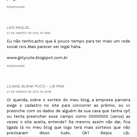
RESPONDER
LAIS RAQUEL
21 DE AGOSTO DE 2012 ÀS 19:50
Eu não tenho,acho que é pouco tempo para ter mais um rede
social rsrs.Mais parecer ser legal haha.
www.girlycute.blogspot.com.br
RESPONDER
LILIANE BLANK PUCCI - LIB PINK
21 DE AGOSTO DE 2012 ÀS 20:49
Oi querida, sobre o sorteio do meu blog, a empresa parceira
exige o cadastro no site para concorrer ao prêmio, ou vc
preenche com os dados de alguém da sua casa que tenha cpf,
ou tenta preencher esse campo como 00000000 (zeros) as
vezes o site aceita, entende? Se mesmo assim não dar, fica
ligada lá no meu blog que logo terá mais sorteios que não
precisaram disso tudo. Ok? Beijos Lib.