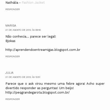
Nathália -
Fashion Jacket
RESPONDER
MARISA
21 DE AGOSTO DE 2012 ÀS 09:40
Não conhecia... parece ser legal!
Bjokas
http://aprendendoentreamigas.blogspot.com.br
RESPONDER
JULIA
21 DE AGOSTO DE 2012 ÀS 10:51
Parece que o ask virou mesmo uma febre agora! Acho super
divertido responder as perguntas! Um beijo!
http://peqgrandegarota.blogspot.com.br/
RESPONDER