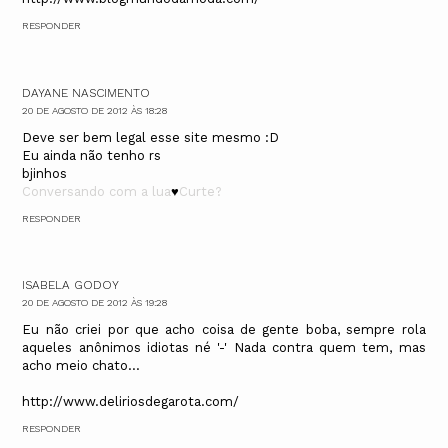
RESPONDER
DAYANE NASCIMENTO
20 DE AGOSTO DE 2012 ÀS 18:28
Deve ser bem legal esse site mesmo :D
Eu ainda não tenho rs
bjinhos
Conversando com a lua
♥
Curte?
RESPONDER
ISABELA GODOY
20 DE AGOSTO DE 2012 ÀS 19:28
Eu não criei por que acho coisa de gente boba, sempre rola
aqueles anônimos idiotas né '-' Nada contra quem tem, mas
acho meio chato...
http://www.deliriosdegarota.com/
RESPONDER