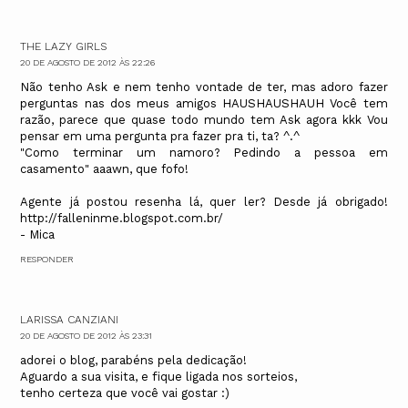
THE LAZY GIRLS
20 DE AGOSTO DE 2012 ÀS 22:26
Não tenho Ask e nem tenho vontade de ter, mas adoro fazer
perguntas nas dos meus amigos HAUSHAUSHAUH Você tem
razão, parece que quase todo mundo tem Ask agora kkk Vou
pensar em uma pergunta pra fazer pra ti, ta? ^.^
"Como terminar um namoro? Pedindo a pessoa em
casamento" aaawn, que fofo!
Agente já postou resenha lá, quer ler? Desde já obrigado!
http://falleninme.blogspot.com.br/
- Mica
RESPONDER
LARISSA CANZIANI
20 DE AGOSTO DE 2012 ÀS 23:31
adorei o blog, parabéns pela dedicação!
Aguardo a sua visita, e fique ligada nos sorteios,
tenho certeza que você vai gostar :)