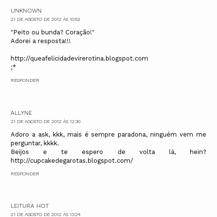
UNKNOWN
21 DE AGOSTO DE 2012 ÀS 10:52
"Peito ou bunda? Coração!"
Adorei a resposta!!!
http://queafelicidadevirerotina.blogspot.com
;*
RESPONDER
ALLYNE
21 DE AGOSTO DE 2012 ÀS 12:30
Adoro a ask, kkk, mais é sempre paradona, ninguém vem me
perguntar, kkkk.
Beijos e te espero de volta lá, hein?
http://cupcakedegarotas.blogspot.com/
RESPONDER
LEITURA HOT
21 DE AGOSTO DE 2012 ÀS 13:24