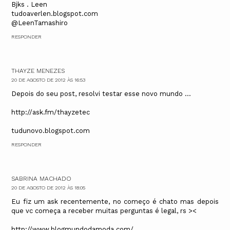
Bjks . Leen
tudoaverlen.blogspot.com
@LeenTamashiro
RESPONDER
THAYZE MENEZES
20 DE AGOSTO DE 2012 ÀS 16:53
Depois do seu post, resolvi testar esse novo mundo ...
http://ask.fm/thayzetec
tudunovo.blogspot.com
RESPONDER
SABRINA MACHADO
20 DE AGOSTO DE 2012 ÀS 18:05
Eu fiz um ask recentemente, no começo é chato mas depois
que vc começa a receber muitas perguntas é legal, rs ><
http://www.blogmundodamoda.com/