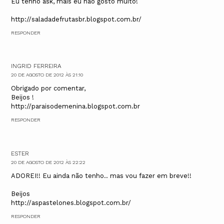
Eu tenho ask, mais eu não gosto muito!
http://saladadefrutasbr.blogspot.com.br/
RESPONDER
INGRID FERREIRA
20 DE AGOSTO DE 2012 ÀS 21:10
Obrigado por comentar,
Beijos !
http://paraisodemenina.blogspot.com.br
RESPONDER
ESTER
20 DE AGOSTO DE 2012 ÀS 22:22
ADOREI!! Eu ainda não tenho.. mas vou fazer em breve!!
Beijos
http://aspastelones.blogspot.com.br/
RESPONDER