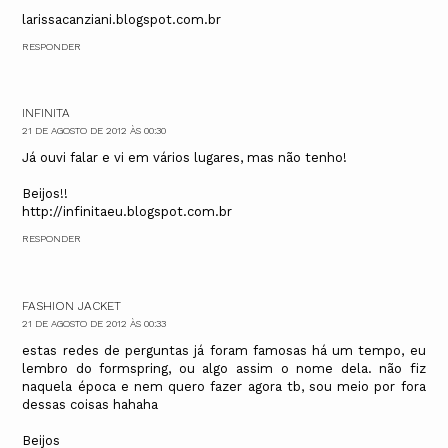
larissacanziani.blogspot.com.br
RESPONDER
INFINITA
21 DE AGOSTO DE 2012 ÀS 00:30
Já ouvi falar e vi em vários lugares, mas não tenho!
Beijos!!
http://infinitaeu.blogspot.com.br
RESPONDER
FASHION JACKET
21 DE AGOSTO DE 2012 ÀS 00:33
estas redes de perguntas já foram famosas há um tempo, eu
lembro do formspring, ou algo assim o nome dela. não fiz
naquela época e nem quero fazer agora tb, sou meio por fora
dessas coisas hahaha
Beijos