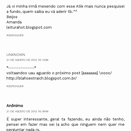
Já vi minha irmã mexendo com esse ASk mais nunca pesquisei
a fundo, quem saiba eu vá aderir tb.^^
Beijos
Amanda
leiturahot.blogspot.com
RESPONDER
UNKNOWN
21 DE AGOSTO DE 2012 ÀS 13:56
*---------------*
voltaandoo uau aguardo o próximo post [aaaaaaa] \oooo/
http://blahoestraich.blogspot.com.br/
RESPONDER
Anônimo
21 DE AGOSTO DE 2012 ÀS 18:49
É super interessante, geral ta fazendo, eu ainda não tenho,
pensei em fazer mas sei la acho que ninguem nem quer me
perguntar nada rs.