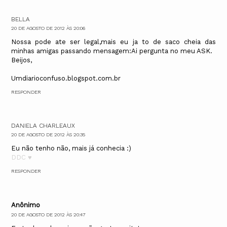
BELLA
20 DE AGOSTO DE 2012 ÀS 20:06
Nossa pode ate ser legal,mais eu ja to de saco cheia das
minhas amigas passando mensagem:Ai pergunta no meu ASK.
Beijos,
Umdiarioconfuso.blogspot.com.br
RESPONDER
DANIELA CHARLEAUX
20 DE AGOSTO DE 2012 ÀS 20:35
Eu não tenho não, mais já conhecia :)
DDC ♥
RESPONDER
Anônimo
20 DE AGOSTO DE 2012 ÀS 20:47