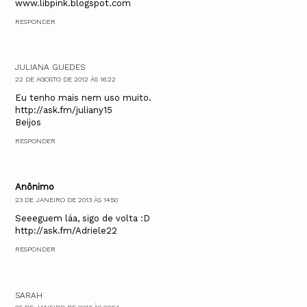
www.libpink.blogspot.com
RESPONDER
JULIANA GUEDES
22 DE AGOSTO DE 2012 ÀS 16:22
Eu tenho mais nem uso muito.
http://ask.fm/juliany15
Beijos
RESPONDER
Anônimo
23 DE JANEIRO DE 2013 ÀS 14:50
Seeeguem láa, sigo de volta :D
http://ask.fm/Adriele22
RESPONDER
SARAH