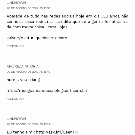
UNKNOWN
20 DE AGOSTO DE 2012 ÀS 15:09
Aparece de tudo nas redes sociais hoje em dia...Eu ainda não
conhecia essa rede,mas acredito que se a gente for atrás vai
da com muita coisa...rsrsr...bjos
kalyne/misturaquedacerto.com
RESPONDER
ANDREZA VITÓRIA
20 DE AGOSTO DE 2012 ÀS 15:40
hum... vou criar ;)
http://meuguardaroupaa.blogspot.com.br/
RESPONDER
UNKNOWN
20 DE AGOSTO DE 2012 ÀS 16:27
Eu tenho sim : http://ask.fm/LeenTR