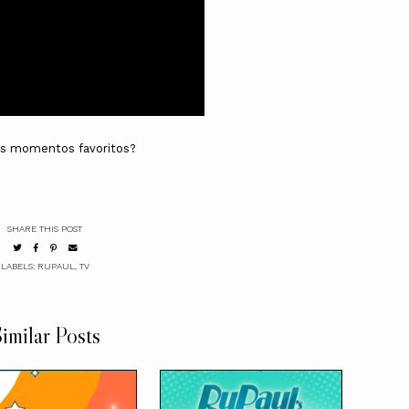
us momentos favoritos?
SHARE THIS POST
LABELS:
RUPAUL
,
TV
imilar Posts