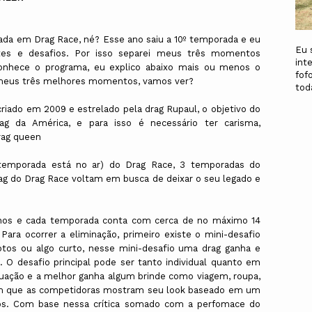
iada em Drag Race, né? Esse ano saiu a 10º temporada e eu
Eu 
ntes e desafios. Por isso separei meus três momentos
int
conhece o programa, eu explico abaixo mais ou menos o
fof
 meus três melhores momentos, vamos ver?
to
iado em 2009 e estrelado pela drag Rupaul, o objetivo do
ag da América, e para isso é necessário ter carisma,
rag queen
 temporada está no ar) do Drag Race, 3 temporadas do
ag do Drag Race voltam em busca de deixar o seu legado e
anos e cada temporada conta com cerca de no máximo 14
ara ocorrer a eliminação, primeiro existe o mini-desafio
tos ou algo curto, nesse mini-desafio uma drag ganha e
. O desafio principal pode ser tanto individual quanto em
tuação e a melhor ganha algum brinde como viagem, roupa,
m que as competidoras mostram seu look baseado em um
dos. Com base nessa crítica somado com a perfomace do