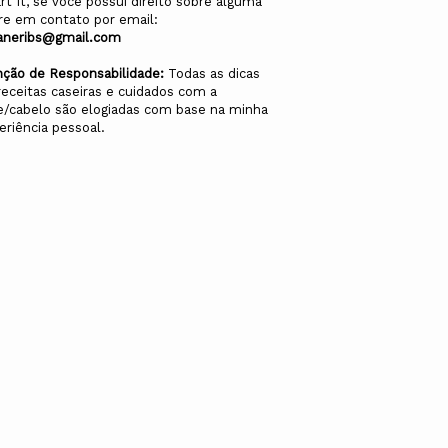
rt It, se você possui direito sobre alguma
re em contato por email:
aneribs@gmail.com
nção de Responsabilidade:
Todas as dicas
receitas caseiras e cuidados com a
e/cabelo são elogiadas com base na minha
eriência pessoal.