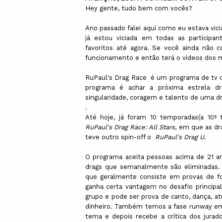
Hey gente, tudo bem com vocês?
Ano passado falei aqui como eu estava vic
já estou viciada em todas as participa
favoritos até agora. Se você ainda não 
funcionamento e então terá o vídeos dos
RuPaul's Drag Race é um programa de tv cr
programa é achar a próxima estrela dr
singularidade, coragem e talento de uma d
.
Até hoje, já foram 10 temporadas(a 10ª
RuPaul's Drag Race: All Stars
, em que as dr
teve outro spin-off o
RuPaul's Drag U
.
O programa aceita pessoas acima de 21 
drags que semanalmente são eliminadas. P
que geralmente consiste em provas de fo
ganha certa vantagem no desafio principal
grupo e pode ser prova de canto, dança, a
dinheiro. Também temos a fase runway e
tema e depois recebe a crítica dos jura