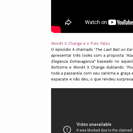
Monét X Change e o Pulo Falso
O episódio 4 chamado '
The Last Ball on Ear
apresentar três looks com a proposta
"Al
Eleganza Extravaganza"
baseado no aqueci
Bottoms e Monét X Change dublando
"Po
toda a passarela com seu carisma e graça e
espacate e não deu, o que rendeu surpresa 