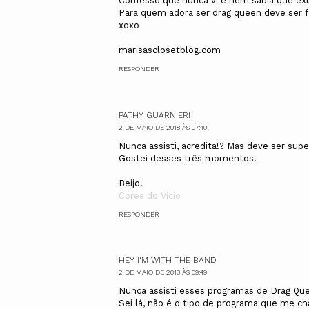
Confesso que nunca vi e nem sabia que exi
Para quem adora ser drag queen deve ser fa
xoxo
marisasclosetblog.com
RESPONDER
PATHY GUARNIERI
2 DE MAIO DE 2018 ÀS 07:40
Nunca assisti, acredita!? Mas deve ser super
Gostei desses três momentos!
Beijo!
Cores do Vício
RESPONDER
HEY I'M WITH THE BAND
2 DE MAIO DE 2018 ÀS 09:49
Nunca assisti esses programas de Drag Quee
Sei lá, não é o tipo de programa que me ch