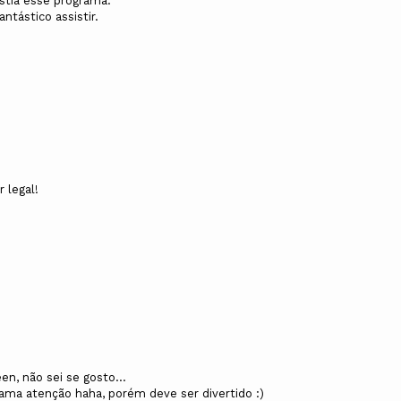
stia esse programa.
ntástico assistir.
 legal!
n, não sei se gosto...
ama atenção haha, porém deve ser divertido :)