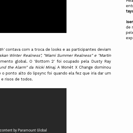
Hea
ent
tay
Ise
de 
pel
exp
th'
contava com a troca de looks e as participantes deviam
askan Winter Realness", "Miami Summer Realness" e "Martin
mento global. O 'Bottom 2' foi ocupado pela Dusty Ray
und the Alarm" da Nicki Minaj
. A Monét X Change dominou
 o ponto alto do lipsync foi quando ela fez que iria dar um
e risos de todos.