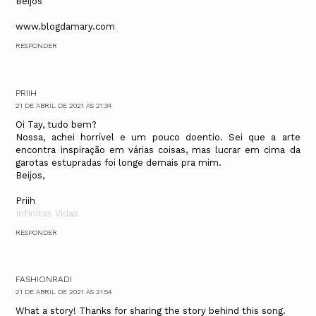
Beijos
www.blogdamary.com
RESPONDER
PRIIH
21 DE ABRIL DE 2021 ÀS 21:34
Oi Tay, tudo bem?
Nossa, achei horrível e um pouco doentio. Sei que a arte
encontra inspiração em várias coisas, mas lucrar em cima da
garotas estupradas foi longe demais pra mim.
Beijos,
Priih
Infinitas Vidas
RESPONDER
FASHIONRADI
21 DE ABRIL DE 2021 ÀS 21:54
What a story! Thanks for sharing the story behind this song.