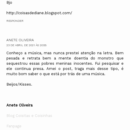
Bjo
http://coisasdediane.blogspot.com/
RESPONDER
ANETE OLIVEIRA
23 DE ABRIL DE 2021 ÀS 20:55
Conheço a música, mas nunca prestei atenção na letra. Bem
pesada e retrata bem a mente doentia do monstro que
sequestrou essas pobres meninas inocentes. Fui pesquisar e
ele continua presa. Amei o post, traga mais desse tipo, é
muito bom saber o que está por trás de uma música.
Beijos/Kisses.
Anete Oliveira
Blog Coisitas e Coisinhas
Fanpage