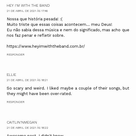
HEY I'M WITH THE BAND
21 DE ABRIL DE 2021 ÀS 17:46
Nossa que história pesada! :(
Muito triste que essas coisas acontecem... meu Deus!
Eu não sabia dessa música e nem do significado, mas acho que
nos faz penar e refletir sobre.
https://www.heyimwiththeband.com.br/
RESPONDER
ELLIE
21 DE ABRIL DE 2021 ÀS 18:21
So scary and weird. I liked maybe a couple of their songs, but
they might have been over-rated.
RESPONDER
CAITLIN'NMEGAN
21 DE ABRIL DE 2021 ÀS 18:22
Awesome post. I didn't know.