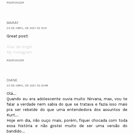
RESPONDER
MARAY
23 DE ABRIL DE 2021 ÀS 15:31
Great post!
Alas de Angel
My Instagram
RESPONDER
DIANE
23 DE ABRIL DE 2021 ÀS 20:48
Olá...
Quando eu era adolescente ouvia muito Nirvana, mas, vou te
falar a verdade nem sabia do que se tratava e fazia isso mais
pra ser rebelde do que uma entendedora dos assuntos de
Kurt...
Hoje em dia, não ouço mais, porém, fiquei chocada com toda
essa história e não gostei muito de ser uma versão do
bandido...