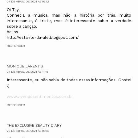
24 DE ABRIL DE 2021 ÀS 09:12
Oi Tay,
Conhecia a música, mas não a história por trás, muito
interessante, é triste, mas é interessante saber a verdade
sobre a canção.
beijos
http://estante-da-ale.blogspot.com/
RESPONDER
MONIQUE LARENTIS
24 DE ABRIL DE 2021 ÀS 11:15
Interessante, eu não sabia de todas essas informações. Gostei
:)
www.vivendosentimentos.com.br
RESPONDER
THE EXCLUSIVE BEAUTY DIARY
25 DE ABRIL DE 2021 ÀS 06:55