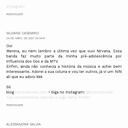
Instagram
RESPONDER
SILVIANE CASEMIRO
24 DE ABRIL DE 2021 ÀS 04:41
Ooi
Menina, eu nem lembro a última vez que ouvi Nirvana. Essa
banda faz muito parte da minha pré-adolescência por
influencia dos tios e da MTV.
Enfim, ainda não conhecia a história da música e achei bem
interessante. Adorei a sua coluna e vou ler outros, já vi um NIN
ali que eu adoro kkk
Sil
blog
kzmirobooks.com
• Siga no Instagram:
@kzmirobooks
Top comentarista valendo a saga Harry Potter
RESPONDER
ALESSANDRA SALVIA