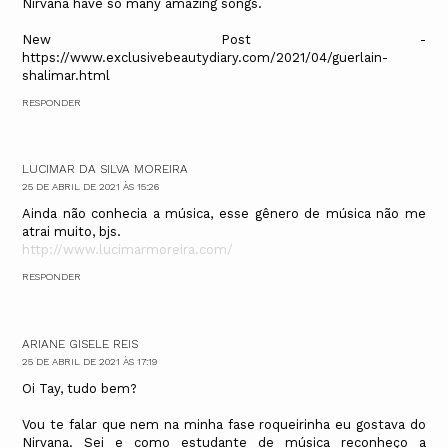
Nirvana have so many amazing songs.
New Post -
https://www.exclusivebeautydiary.com/2021/04/guerlain-
shalimar.html
RESPONDER
LUCIMAR DA SILVA MOREIRA
25 DE ABRIL DE 2021 ÀS 15:26
Ainda não conhecia a música, esse gênero de música não me
atrai muito, bjs.
http://www.lucimarmoreira.com/
RESPONDER
ARIANE GISELE REIS
25 DE ABRIL DE 2021 ÀS 17:19
Oi Tay, tudo bem?
Vou te falar que nem na minha fase roqueirinha eu gostava do
Nirvana. Sei e como estudante de música reconheço a