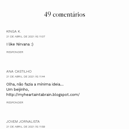
49 comentários
KINGA K.
21 DE ABRIL DE 2021 ÀS 11:07
I like Nirvana :)
RESPONDER
ANA CASTILHO
21 DE ABRIL DE 2021 ÀS 11:44
Olha, não fazia a mínima ideia...
Um beijinho,
http://myheartaintabrain.blogspot.com/
RESPONDER
JOVEM JORNALISTA
21 DE ABRIL DE 2021 ÀS 11:59