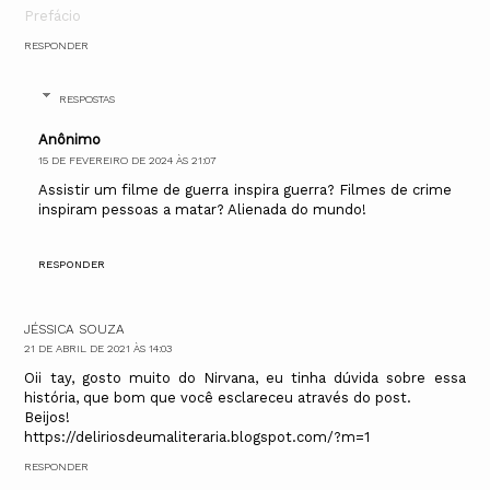
Prefácio
RESPONDER
RESPOSTAS
Anônimo
15 DE FEVEREIRO DE 2024 ÀS 21:07
Assistir um filme de guerra inspira guerra? Filmes de crime
inspiram pessoas a matar? Alienada do mundo!
RESPONDER
JÉSSICA SOUZA
21 DE ABRIL DE 2021 ÀS 14:03
Oii tay, gosto muito do Nirvana, eu tinha dúvida sobre essa
história, que bom que você esclareceu através do post.
Beijos!
https://deliriosdeumaliteraria.blogspot.com/?m=1
RESPONDER