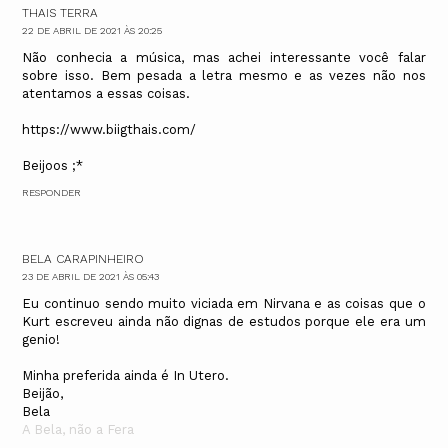
THAIS TERRA
22 DE ABRIL DE 2021 ÀS 20:25
Não conhecia a música, mas achei interessante você falar
sobre isso. Bem pesada a letra mesmo e as vezes não nos
atentamos a essas coisas.
https://www.biigthais.com/
Beijoos ;*
RESPONDER
BELA CARAPINHEIRO
23 DE ABRIL DE 2021 ÀS 05:43
Eu continuo sendo muito viciada em Nirvana e as coisas que o
Kurt escreveu ainda não dignas de estudos porque ele era um
genio!
Minha preferida ainda é In Utero.
Beijão,
Bela
A Bela, não a Fera