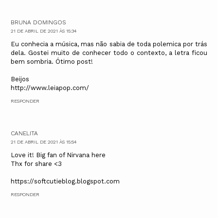
BRUNA DOMINGOS
21 DE ABRIL DE 2021 ÀS 15:34
Eu conhecia a música, mas não sabia de toda polemica por trás
dela. Gostei muito de conhecer todo o contexto, a letra ficou
bem sombria. Ótimo post!
Beijos
http://www.leiapop.com/
RESPONDER
CANELITA
21 DE ABRIL DE 2021 ÀS 15:54
Love it! Big fan of Nirvana here
Thx for share <3
https://softcutieblog.blogspot.com
RESPONDER