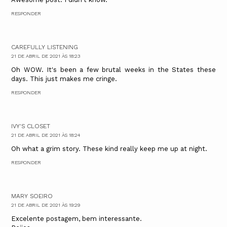
RESPONDER
CAREFULLY LISTENING
21 DE ABRIL DE 2021 ÀS 18:23
Oh WOW. It's been a few brutal weeks in the States these
days. This just makes me cringe.
RESPONDER
IVY'S CLOSET
21 DE ABRIL DE 2021 ÀS 18:24
Oh what a grim story. These kind really keep me up at night.
RESPONDER
MARY SOEIRO
21 DE ABRIL DE 2021 ÀS 19:29
Excelente postagem, bem interessante.