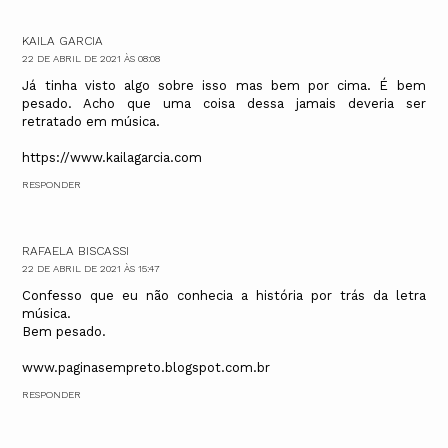
KAILA GARCIA
22 DE ABRIL DE 2021 ÀS 08:08
Já tinha visto algo sobre isso mas bem por cima. É bem
pesado. Acho que uma coisa dessa jamais deveria ser
retratado em música.
https://www.kailagarcia.com
RESPONDER
RAFAELA BISCASSI
22 DE ABRIL DE 2021 ÀS 15:47
Confesso que eu não conhecia a história por trás da letra
música.
Bem pesado.
www.paginasempreto.blogspot.com.br
RESPONDER