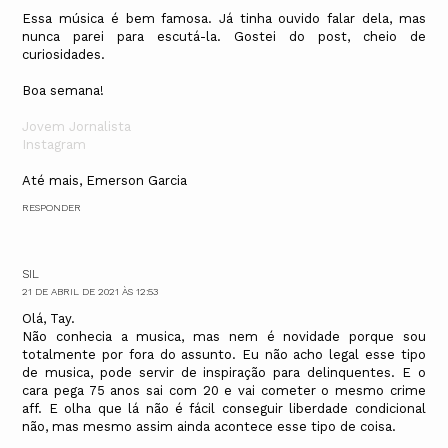
Essa música é bem famosa. Já tinha ouvido falar dela, mas
nunca parei para escutá-la. Gostei do post, cheio de
curiosidades.
Boa semana!
Jovem Jornalista
Instagram
Até mais, Emerson Garcia
RESPONDER
SIL
21 DE ABRIL DE 2021 ÀS 12:53
Olá, Tay.
Não conhecia a musica, mas nem é novidade porque sou
totalmente por fora do assunto. Eu não acho legal esse tipo
de musica, pode servir de inspiração para delinquentes. E o
cara pega 75 anos sai com 20 e vai cometer o mesmo crime
aff. E olha que lá não é fácil conseguir liberdade condicional
não, mas mesmo assim ainda acontece esse tipo de coisa.