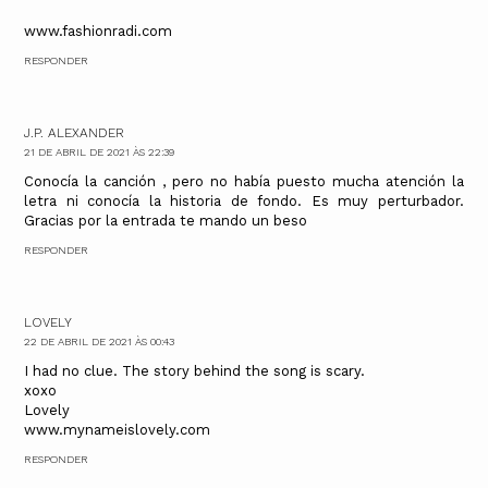
www.fashionradi.com
RESPONDER
J.P. ALEXANDER
21 DE ABRIL DE 2021 ÀS 22:39
Conocía la canción , pero no había puesto mucha atención la
letra ni conocía la historia de fondo. Es muy perturbador.
Gracias por la entrada te mando un beso
RESPONDER
LOVELY
22 DE ABRIL DE 2021 ÀS 00:43
I had no clue. The story behind the song is scary.
xoxo
Lovely
www.mynameislovely.com
RESPONDER