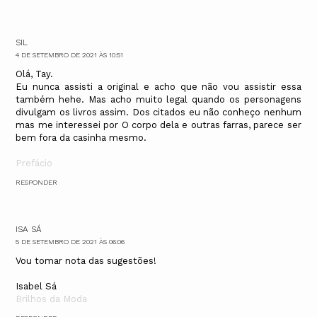
SIL
4 DE SETEMBRO DE 2021 ÀS 10:51
Olá, Tay.
Eu nunca assisti a original e acho que não vou assistir essa
também hehe. Mas acho muito legal quando os personagens
divulgam os livros assim. Dos citados eu não conheço nenhum
mas me interessei por O corpo dela e outras farras, parece ser
bem fora da casinha mesmo.
Prefácio
RESPONDER
ISA SÁ
5 DE SETEMBRO DE 2021 ÀS 06:06
Vou tomar nota das sugestões!
Isabel Sá
Brilhos da Moda