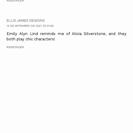
RESPONDER
ELLIS JAMES DESIGNS
13 DE SETEMBRO DE 2021 ÀS 01:26
Emily Alyn Lind reminds me of Alicia Silverstone, and they
both play chic characters!
RESPONDER