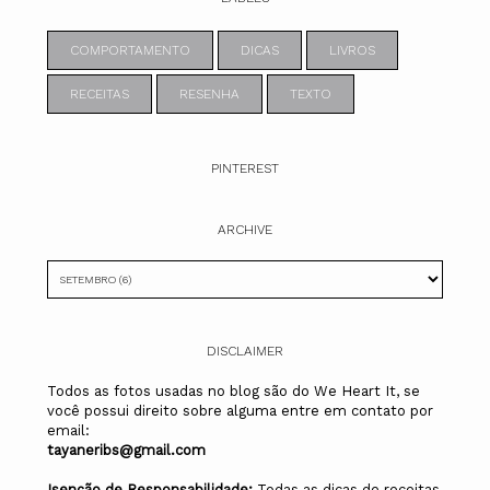
COMPORTAMENTO
DICAS
LIVROS
RECEITAS
RESENHA
TEXTO
PINTEREST
ARCHIVE
DISCLAIMER
Todos as fotos usadas no blog são do We Heart It, se
você possui direito sobre alguma entre em contato por
email:
tayaneribs@gmail.com
Isenção de Responsabilidade:
Todas as dicas de receitas