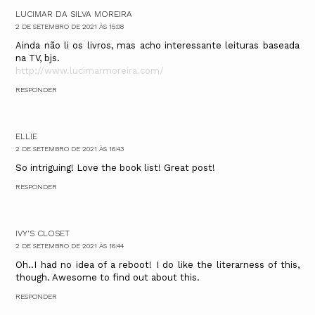
LUCIMAR DA SILVA MOREIRA
2 DE SETEMBRO DE 2021 ÀS 15:08
Ainda não li os livros, mas acho interessante leituras baseada
na TV, bjs.
http://www.lucimarmoreira.com/
RESPONDER
ELLIE
2 DE SETEMBRO DE 2021 ÀS 16:43
So intriguing! Love the book list! Great post!
RESPONDER
IVY'S CLOSET
2 DE SETEMBRO DE 2021 ÀS 16:44
Oh..I had no idea of a reboot! I do like the literarness of this,
though. Awesome to find out about this.
RESPONDER