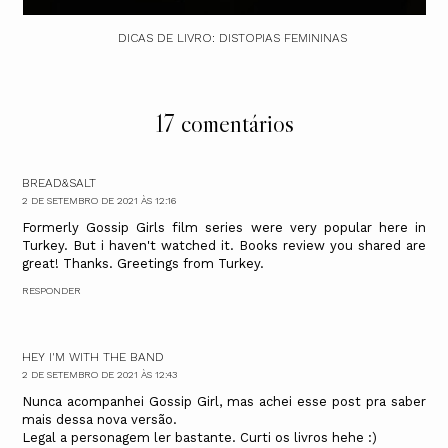
DICAS DE LIVRO: DISTOPIAS FEMININAS
17 comentários
BREAD&SALT
2 DE SETEMBRO DE 2021 ÀS 12:16
Formerly Gossip Girls film series were very popular here in
Turkey. But i haven't watched it. Books review you shared are
great! Thanks. Greetings from Turkey.
RESPONDER
HEY I'M WITH THE BAND
2 DE SETEMBRO DE 2021 ÀS 12:43
Nunca acompanhei Gossip Girl, mas achei esse post pra saber
mais dessa nova versão.
Legal a personagem ler bastante. Curti os livros hehe :)