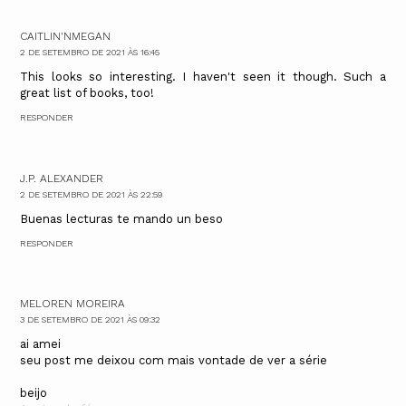
CAITLIN'NMEGAN
2 DE SETEMBRO DE 2021 ÀS 16:45
This looks so interesting. I haven't seen it though. Such a
great list of books, too!
RESPONDER
J.P. ALEXANDER
2 DE SETEMBRO DE 2021 ÀS 22:59
Buenas lecturas te mando un beso
RESPONDER
MELOREN MOREIRA
3 DE SETEMBRO DE 2021 ÀS 09:32
ai amei
seu post me deixou com mais vontade de ver a série
beijo