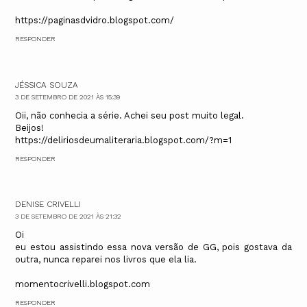
https://paginasdvidro.blogspot.com/
RESPONDER
JÉSSICA SOUZA
3 DE SETEMBRO DE 2021 ÀS 15:39
Oii, não conhecia a série. Achei seu post muito legal.
Beijos!
https://deliriosdeumaliteraria.blogspot.com/?m=1
RESPONDER
DENISE CRIVELLI
3 DE SETEMBRO DE 2021 ÀS 21:32
Oi
eu estou assistindo essa nova versão de GG, pois gostava da
outra, nunca reparei nos livros que ela lia.
momentocrivelli.blogspot.com
RESPONDER