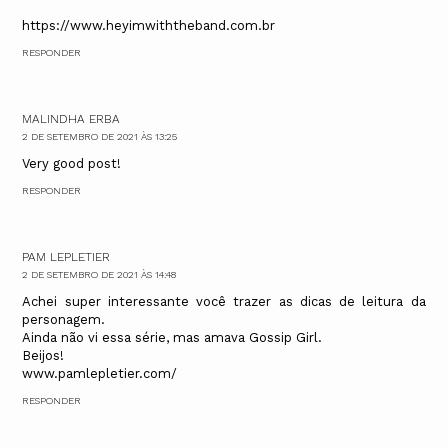
https://www.heyimwiththeband.com.br
RESPONDER
MALINDHA ERBA
2 DE SETEMBRO DE 2021 ÀS 13:25
Very good post!
RESPONDER
PAM LEPLETIER
2 DE SETEMBRO DE 2021 ÀS 14:48
Achei super interessante você trazer as dicas de leitura da
personagem.
Ainda não vi essa série, mas amava Gossip Girl.
Beijos!
www.pamlepletier.com/
RESPONDER