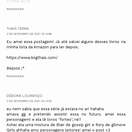
A mina de fé
RESPONDER
THAIS TERRA
3 DE SETEMBRO DE 2021 ÀS 10:58
Eu amei essa postagem! Já até salvei alguns desses livros na
minha lista da Amazon para ler depois.
https://www.biigthais.com/
Beijoos ;*
RESPONDER
DÉBORA LOURENÇO
3 DE SETEMBRO DE 2021 ÀS 13:32
eu nem sabia que essa série já estava no ar! hahaha
amava gg e pretendo assistir essa no futuro. amei essa
personagem! e ela lê livros "fortes", né?
Achei ela uma mistura de Blair de gossip girl e Rory de gilmore
Girls ahhaha amo personagens leitores! amei o post <3