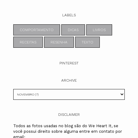
LABELS
COMPORTAMENTO
DICAS
LIVROS
RECEITAS
RESENHA
TEXTO
PINTEREST
ARCHIVE
DISCLAIMER
Todos as fotos usadas no blog são do We Heart It, se
você possui direito sobre alguma entre em contato por
email: