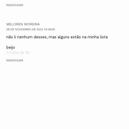
RESPONDER
MELOREN MOREIRA
28 DE NOVEMBRO DE 2022 ÀS 09:28
não li nenhum desses, mas alguns estão na minha lista
beijo
A mina de fé
RESPONDER