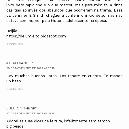
livro bem rapidinho e o que marcou mais para mim foi a rinha
das tias ao invés dos absurdos que ocorreram na trama. Esse
da Jennifer E Smith cheguei a conferir o início dele, mas não
estava com humor para história adolescente na época.
Beijão
https://deiumjeito.blogspot.com
RESPONDER
J.P. ALEXANDER
26 DE NOVEMBRO DE 2022 ÀS 23:19
Hay muchos buenos libros. Los tendré en cuenta. Te mando
un beso.
RESPONDER
LULU ON THE SKY
27 DE NOVEMBRO DE 2022 ÀS 19:34
Adorei as suas dicas de leitura, infelizmente sem tempo.
big beijos