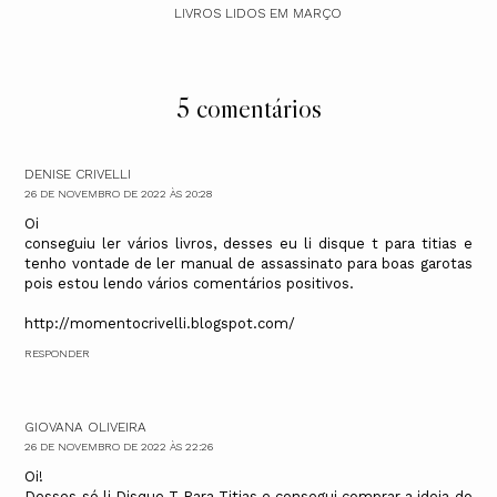
LIVROS LIDOS EM MARÇO
5 comentários
DENISE CRIVELLI
26 DE NOVEMBRO DE 2022 ÀS 20:28
Oi
conseguiu ler vários livros, desses eu li disque t para titias e
tenho vontade de ler manual de assassinato para boas garotas
pois estou lendo vários comentários positivos.
http://momentocrivelli.blogspot.com/
RESPONDER
GIOVANA OLIVEIRA
26 DE NOVEMBRO DE 2022 ÀS 22:26
Oi!
Desses só li Disque T Para Titias e consegui comprar a ideia do