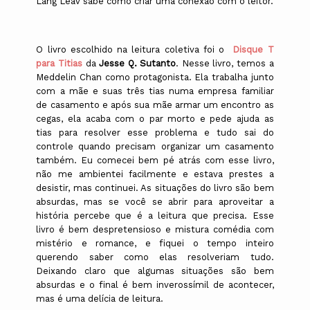
Lang Leav sabe como criar uma conexão com o leitor.
O livro escolhido na leitura coletiva foi o
Disque T
para Titias
da
Jesse Q. Sutanto
. Nesse livro, temos a
Meddelin Chan como protagonista. Ela trabalha junto
com a mãe e suas três tias numa empresa familiar
de casamento e após sua mãe armar um encontro as
cegas, ela acaba com o par morto e pede ajuda as
tias para resolver esse problema e tudo sai do
controle quando precisam organizar um casamento
também. Eu comecei bem pé atrás com esse livro,
não me ambientei facilmente e estava prestes a
desistir, mas continuei. As situações do livro são bem
absurdas, mas se você se abrir para aproveitar a
história percebe que é a leitura que precisa. Esse
livro é bem despretensioso e mistura comédia com
mistério e romance, e fiquei o tempo inteiro
querendo saber como elas resolveriam tudo.
Deixando claro que algumas situações são bem
absurdas e o final é bem inverossímil de acontecer,
mas é uma delícia de leitura.