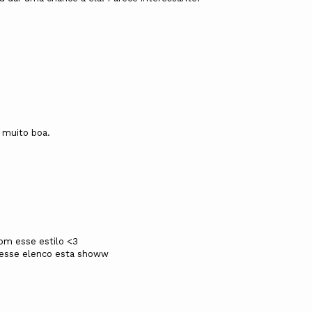
r muito boa.
om esse estilo <3
 esse elenco esta showw