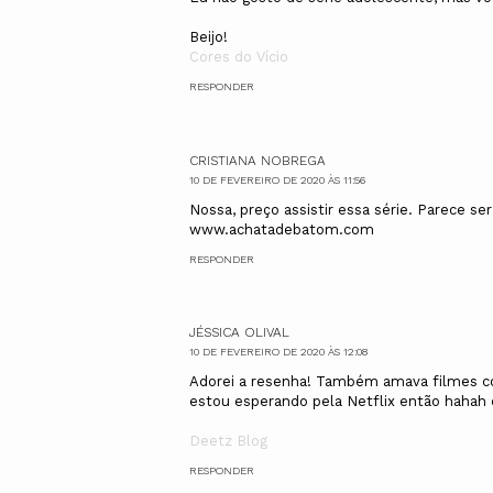
Beijo!
Cores do Vício
RESPONDER
CRISTIANA NOBREGA
10 DE FEVEREIRO DE 2020 ÀS 11:56
Nossa, preço assistir essa série. Parece se
www.achatadebatom.com
RESPONDER
JÉSSICA OLIVAL
10 DE FEVEREIRO DE 2020 ÀS 12:08
Adorei a resenha! Também amava filmes c
estou esperando pela Netflix então hahah
Deetz Blog
RESPONDER