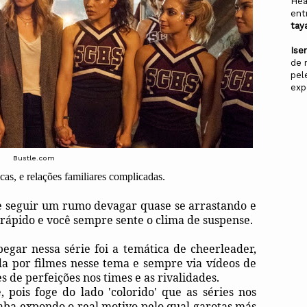
Hea
ent
tay
Ise
de 
pel
exp
Bustle.com
icas, e relações familiares complicadas.
 seguir um rumo devagar quase se arrastando e
ápido e você sempre sente o clima de suspense.
gar nessa série foi a temática de cheerleader,
a por filmes nesse tema e sempre via vídeos de
s de perfeições nos times e as rivalidades.
, pois foge do lado 'colorido' que as séries nos
aba expondo o real motivo pelo qual garotas más