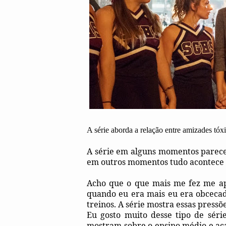
A série aborda a relação entre amizades tóx
A série em alguns momentos parece
em outros momentos tudo acontece r
Acho que o que mais me fez me ape
quando eu era mais eu era obcecad
treinos. A série mostra essas pressõe
Eu gosto muito desse tipo de série
mostram sobre o ensino médio e ac