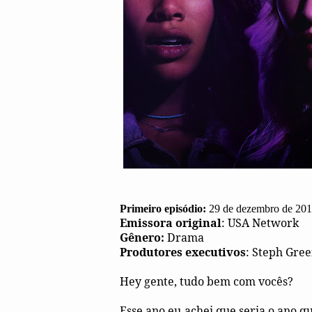
Primeiro episódio:
29 de dezembro de 20
Emissora original
: USA Network
Gênero:
Drama
Produtores executivos
: Steph Gree
Hey gente, tudo bem com vocês?
Esse ano eu achei que seria o ano qu