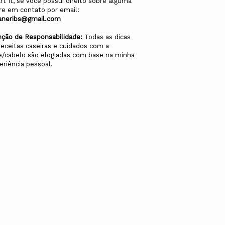
rt It, se você possui direito sobre alguma
re em contato por email:
aneribs@gmail.com
nção de Responsabilidade:
Todas as dicas
receitas caseiras e cuidados com a
e/cabelo são elogiadas com base na minha
eriência pessoal.