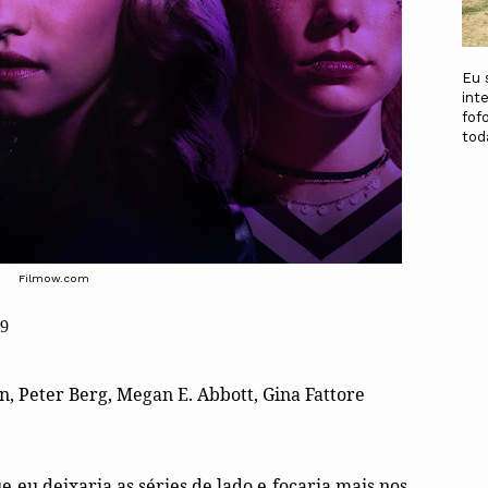
Eu 
int
fof
to
Filmow.com
19
n, Peter Berg, Megan E. Abbott, Gina Fattore
e eu deixaria as séries de lado e focaria mais nos